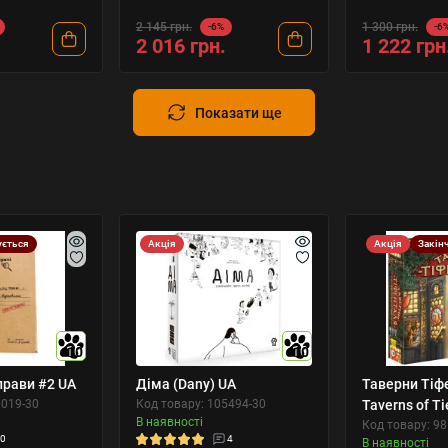
2 145 грн.
1 300 грн.
-6%
-6
2 016 грн.
1 222 грн
Показати ще
ується
Акція
Акція
Закін
10
10
прави #2 UA
Діма (Dany) UA
Таверни Тіф
6019-30
Код товару: 105494-30
Taverns of Ti
В наявності
Код товару: 9
0
4
В наявності