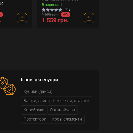
0
В наявності
0
1 695 грн.
%
-8%
.
1 559 грн.
Ігрові аксесуари
Кубики (дайси)
Башти, дайстреї, мішечки, стакани
Коробочки
Органайзери
Протектори
Ігрові елементи