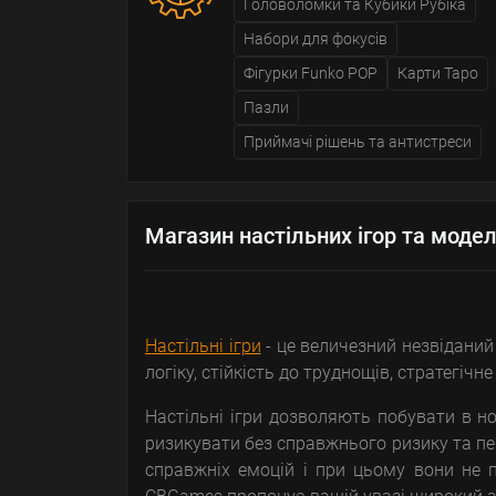
Головоломки та Кубики Рубіка
Набори для фокусів
Фігурки Funko POP
Карти Таро
Пазли
Приймачі рішень та антистреси
Магазин настільних ігор та модел
Настільні ігри
- це величезний незвіданий В
логіку, стійкість до труднощів, стратегічн
Настільні ігри дозволяють побувати в но
ризикувати без справжнього ризику та пе
справжніх емоцій і при цьому вони не п