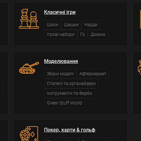
Класичні ігри
Шахи
Шашки
Нарди
Ігрові набори
Го
Доміно
Моделювання
Збірні моделі
Афтермаркет
Стапелі та органайзери
Інструменти та Фарби
Green Stuff World
Покер, карти & гольф