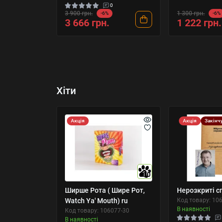
0
3 900 грн.
1 300 грн.
-6%
-6%
3 666 грн.
1 222 грн.
Хіти
Акція
Акція
Закінч
10
Ширше Рота ( Шире Рот,
Нерозкриті с
Watch Ya' Mouth) ru
Код товару: 10
В наявності
Код товару: 106077-30
В наявності