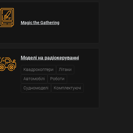
Magic the Gathering
Моделі на радіокеруванні
Квадрокоптери
Літаки
Автомобілі
Роботи
Судномоделі
Комплектуючі