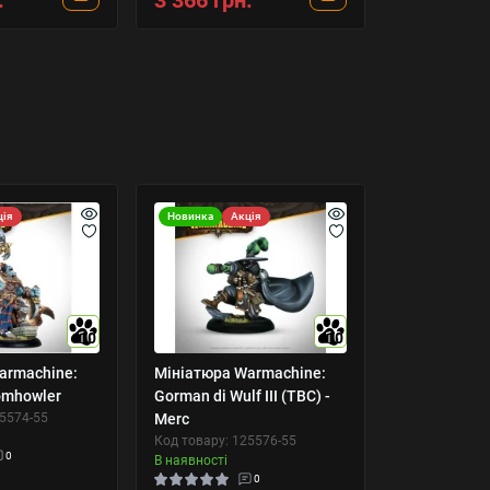
.
3 366 грн.
ція
Новинка
Акція
10
10
armachine:
Мініатюра Warmachine:
omhowler
Gorman di Wulf III (TBC) -
25574-55
Merc
Код товару: 125576-55
0
В наявності
0