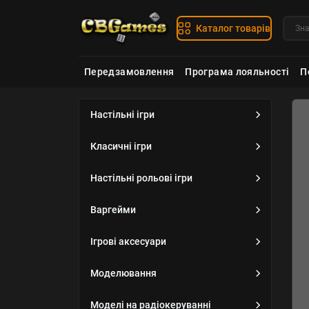
Каталог товарів
Передзамовлення
Програма лояльності
П
Настільні ігри
Настільний варгейм
StarCraft❗️
Класичні ігри
Атмосферна, епічна,
Настільні рольові ігри
величезна і неймовірно
крута гра StarCraft на
Варгейми
вашому ігровому столі!
Ігрові аксесуари
Моделювання
Моделі на радіокеруванні