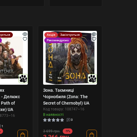
чується
Акція
Закінчується
Рекомендуємо
10
10
ях
Зона. Таємниці
 - Делюкс
Чорнобиля (Zona: The
 Path of
Secret of Chernobyl) UA
uxe) UA
Код товару: 108747~16
В наявності
08773~16
0
1
3 699 грн.
%
-9%