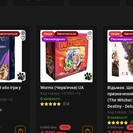
Закінчується
Акція
Закінчується
Акція
Закін
Рекомендуємо
Рекомендуємо
10
10
 або Ігри у
Worms (Черв'ячки) UA
Відьмак. Шл
Код товару: 107053~16
призначення
В наявності
4650~16
(The Witcher:
2
Destiny - Del
5
Код товару: 1
В наявності
6 000 грн.
3 950 грн.
-17%
-9