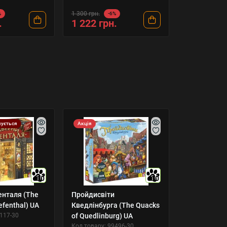
1 300 грн.
%
-6%
.
1 222 грн.
чується
Акція
10
10
енталя (The
Пройдисвіти
efenthal) UA
Кведлінбурга (The Quacks
8117-30
of Quedlinburg) UA
Код товару: 99496-30