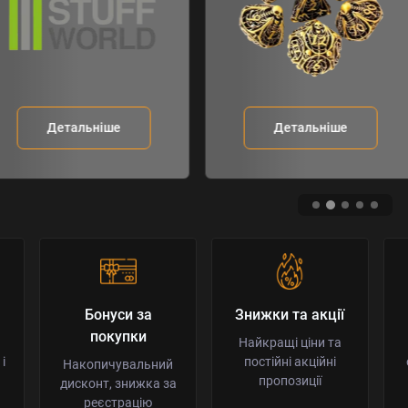
Детальніше
Детальніше
Бонуси за
Знижки та акції
покупки
Найкращі ціни та
і
постійні акційні
Накопичувальний
пропозиції
дисконт, знижка за
реєстрацію