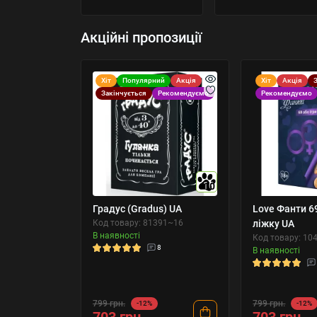
Акційні пропозиції
Хіт
Популярний
Акція
Хіт
Акція
Закінчується
Рекомендуємо
Рекомендуємо
10
Градус (Gradus) UA
Love Фанти 69
Код товару: 81391~16
ліжку UA
В наявності
Код товару: 10
8
В наявності
799 грн.
799 грн.
-12%
-12%