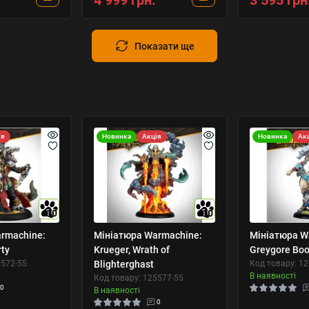
4 999 грн.
3 595 грн
Показати ще
ія
Новинка
Акція
Новинка
Ак
10
10
rmachine:
Мініатюра Warmachine:
Мініатюра W
ty
Krueger, Wrath of
Greygore Bo
5572-55
Blighterghast
Код товару: 1
В наявності
Код товару: 125577-55
0
В наявності
0