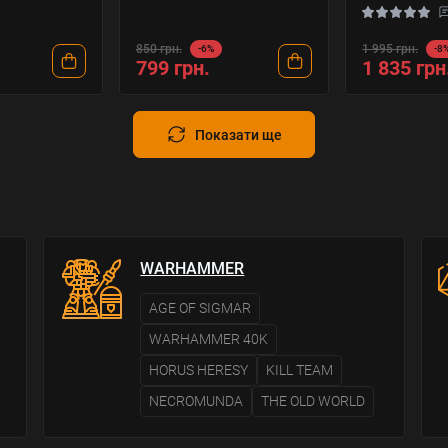
850 грн.
1 995 грн.
-6%
-8
799 грн.
1 835 грн
Показати ще
WARHAMMER
AGE OF SIGMAR
WARHAMMER 40K
HORUS HERESY
KILL TEAM
NECROMUNDA
THE OLD WORLD