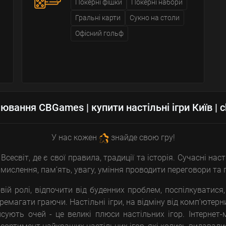
Покерні фішки
Покерні набори
Гральні карти
Сукно на столи
Офісний гольф
ювання CBGames | купити настільні ігри Київ | 
У нас кожен
знайде свою гру!
сесвіт, де є свої правила, традиції та історія. Сучасні наст
е мислення, пам'ять, увагу, уміння проводити переговори та п
вій ролі, відпочити від буденних проблем, поспілкуватися,
ремагати граючи. Настільні ігри, на відміну від комп'ютер
сують очей - це великі плюси настільних ігор. Інтернет