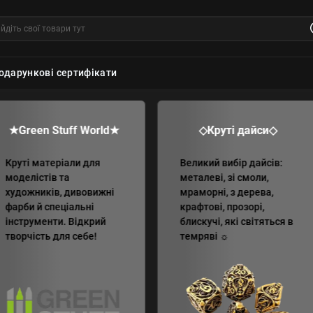
одарункові сертифікати
★Green Stuff World★
◇Круті дайси◇
Круті матеріали для
Великий вибір дайсів:
моделістів та
металеві, зі смоли,
художників, дивовижні
мраморні, з дерева,
фарби й спеціальні
крафтові, прозорі,
інструменти. Відкрий
блискучі, які світяться в
творчість для себе!
темряві ☼