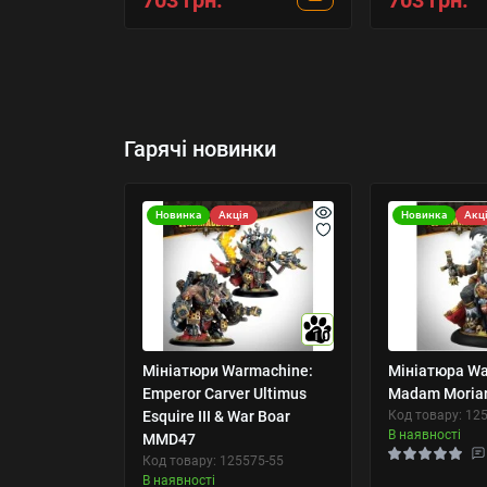
703 грн.
703 грн.
Гарячі новинки
Новинка
Акція
Новинка
Акц
10
Мініатюри Warmachine:
Мініатюра Wa
Emperor Carver Ultimus
Madam Moriar
Esquire III & War Boar
Код товару: 12
В наявності
MMD47
Код товару: 125575-55
В наявності