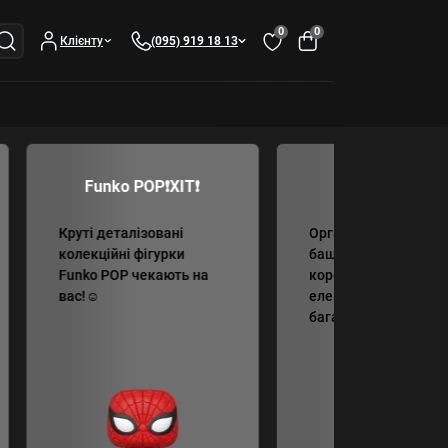
0
0
Клієнту
(095) 919 18 13
Funko POP❗️ХІТ❗️
◇Аксесуари◇
Круті деталізовані
Органайзери, дайстр
колекційні фігурки
башти, мішечки, фіш
Funko POP чекають на
коробочки, ігрові
вас!☺
елементи та багато-
багато іншого ☺