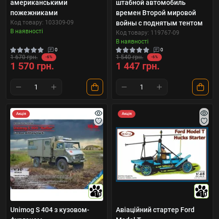
американськими
штабной автомобиль
пожежниками
времен Второй мировой
Код товару: 103309-09
войны с поднятым тентом
В наявності
Код товару: 119767-09
В наявності
0
0
1 670 грн.
1 540 грн.
-6%
-6%
1 570 грн.
1 447 грн.
Акція
Акція
10
10
Unimog S 404 з кузовом-
Авіаційний стартер Ford