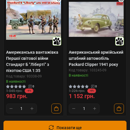
10
10
Американська вантажівка
Американський армійський
Першої світової війни
штабний автомобіль
Стандарт Б "Ліберті" з
Packard Clipper 1941 року
піхотою США 1:35
Код товару: 103245-09
В наявності
Код товару: 93338-09
В наявності
0
0
1 045 грн.
1 226 грн.
-6%
-6%
983 грн.
1 152 грн.
Показати ще