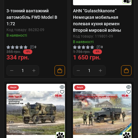
10
3-тонний вантажний
AHN “Gulaschkanone”
автомобіль FWD Model B
Немецкая мобильная
1:72
полевая кухня времен
Код товару: 86282-09
Второй мировой войны
В наявності
Код товару: 119801-09
В наявності
0
0
355 грн.
1 756 грн.
-6%
-6%
334 грн.
1 650 грн.
Акція
Акція