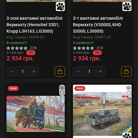
10
10
3-осні вантажні автомобілі
3-т вантажні автомобілі
Вермахту (Henschel 33D1,
Вермахту (V3000S, KHD
Krupp L3H163, LG3000)
S3000, L3000S)
Код товару: 98688-09
Код товару: 98687-09
В наявності
В наявності
0
0
3 122 грн.
3 122 грн.
-6%
-6%
2 934 грн.
2 934 грн.
Акція
Акція