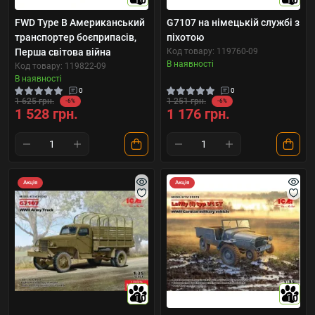
10
10
FWD Type B Американський
G7107 на німецькій службі з
транспортер боєприпасів,
піхотою
Перша світова війна
Код товару: 119760-09
В наявності
Код товару: 119822-09
В наявності
0
0
1 625 грн.
1 251 грн.
-6%
-6%
1 528 грн.
1 176 грн.
Акція
Акція
10
10