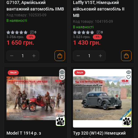
G7107, Армійський
Laffly V15T, Німецький
вантажний автомобіль IIMB
військовий автомобіль II
Код товару: 102535-09
МВ
В наявності
Код товару: 104195-09
В наявності
0
0
1 756 грн.
1 521 грн.
-6%
-6%
1 650 грн.
1 430 грн.
Акція
Акція
10
10
Model T 1914 р. з
Typ 320 (W142) Немецкий