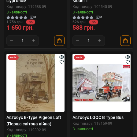
фургоном
Model T
Код товару: 119588-09
Код товару: 102545-09
В наявності
В наявності
0
0
1 756 грн.
626 грн.
-6%
-6%
1 650 грн.
588 грн.
Акція
Акція
Автобус B-Type Pigeon Loft
Автобус LGOC B Type Bus
(Перша світова війна)
Код товару: 119159-09
В наявності
Код товару: 119392-09
В наявності