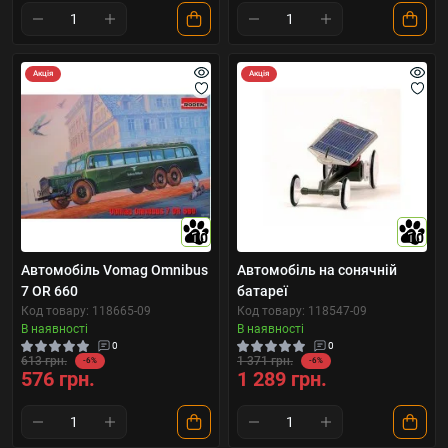
Акція
Акція
10
10
Автомобіль Vomag Omnibus
Автомобіль на сонячній
7 OR 660
батареї
Код товару: 118665-09
Код товару: 118547-09
В наявності
В наявності
0
0
613 грн.
1 371 грн.
-6%
-6%
576 грн.
1 289 грн.