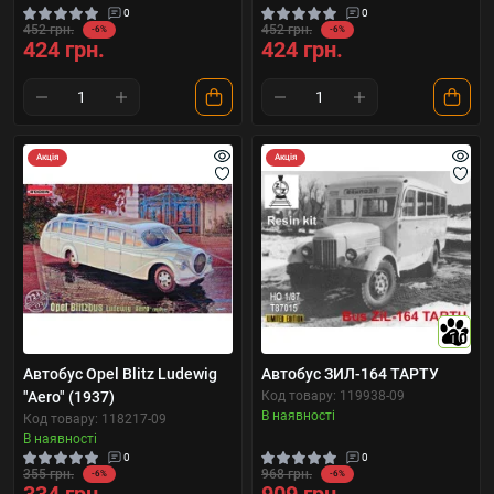
0
0
452 грн.
452 грн.
-6%
-6%
424 грн.
424 грн.
Акція
Акція
10
Автобус Opel Blitz Ludewig
Автобус ЗИЛ-164 ТАРТУ
"Aero" (1937)
Код товару: 119938-09
В наявності
Код товару: 118217-09
В наявності
0
0
355 грн.
968 грн.
-6%
-6%