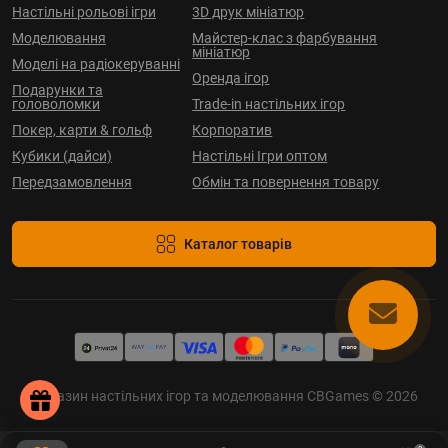
Настільні рольові ігри
3D друк мініатюр
Моделювання
Майстер-клас з фарбування
мініатюр
Моделі на радіокеруванні
Оренда ігор
Подарунки та
головоломки
Trade-in настільних ігор
Покер, карти & гольф
Корпоратив
Кубики (дайси)
Настільні Ігри оптом
Передзамовлення
Обмін та повернення товару
Каталог товарів
Магазин настільних ігор та моделювання CBGames © 2026