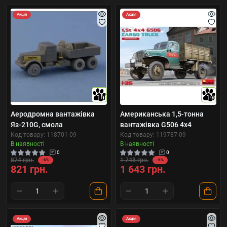
Акція
Акція
10
10
Аеродромна вантажівка
Американська 1,5-тонна
Яз-210G, смола
вантажівка G506 4х4
Код товару: 118701-09
Код товару: 119787-09
В наявності
В наявності
0
0
874 грн.
1 748 грн.
-6%
-6%
821 грн.
1 643 грн.
Акція
Акція