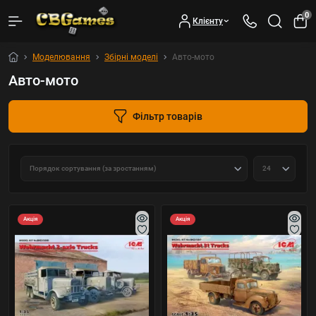
0
Клієнту
Моделювання
Збірні моделі
Авто-мото
Авто-мото
Фільтр товарів
Акція
Акція