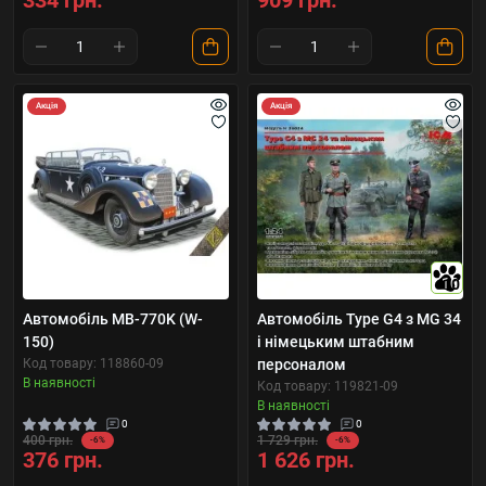
334 грн.
909 грн.
Акція
Акція
10
Автомобіль MB-770K (W-
Автомобіль Type G4 з MG 34
150)
і німецьким штабним
Код товару: 118860-09
персоналом
В наявності
Код товару: 119821-09
В наявності
0
0
400 грн.
1 729 грн.
-6%
-6%
376 грн.
1 626 грн.