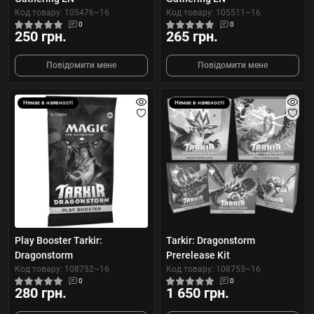
Код товару: 105476~16
Код товару: 105511~16
0
0
250 грн.
265 грн.
Повідомити мене
Повідомити мене
Немає в наявності
Немає в наявності
Play Booster Tarkir:
Tarkir: Dragonstorm
Dragonstorm
Prerelease Kit
Код товару: 108752~16
Код товару: 108753~16
0
0
280 грн.
1 650 грн.