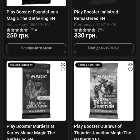
Play Booster Foundations
Play Booster Innistrad
Magic The Gathering EN
Remastered EN
Код товару: 106470~16
Код товару: 106716~16
0
0
250 грн.
330 грн.
Повідомити мене
Повідомити мене
Немає в наявності
Немає в наявності
Play Booster Murders at
Play Booster Outlaws of
Karlov Manor Magic The
Thunder Junction Magic The
Gathering EN
Gathering EN