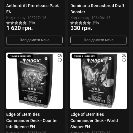
Aetherdrift Prerelease Pack
Dominaria Remastered Draft
EN
Booster
Код товару: 106717~16
Код товару: 106406~16
0
0
1 620 грн.
330 грн.
Повідомити мене
Повідомити мене
Немає в наявності
Немає в наявності
Edge of Eternities
Edge of Eternities
Commander Deck - Counter
Commander Deck - World
Intelligence EN
Shaper EN
Код товару: 108784~16
Код товару: 108783~16