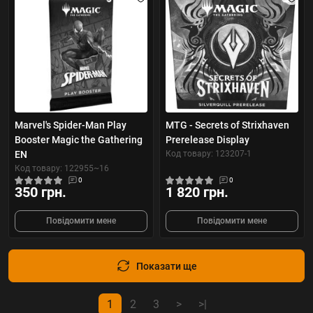
Marvel's Spider-Man Play
MTG - Secrets of Strixhaven
Booster Magic the Gathering
Prerelease Display
EN
Код товару: 123207-1
Код товару: 122955~16
0
0
350 грн.
1 820 грн.
Повідомити мене
Повідомити мене
Показати ще
1
2
3
>
>|