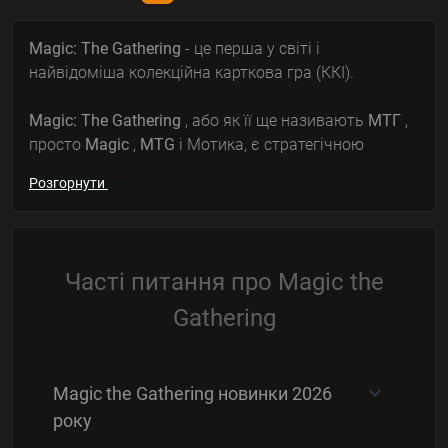
Magic: The Gathering
- це перша у світі і
найвідоміша колекційна карткова гра (ККІ).
Magic: The Gathering
, або як її ще називають
МТГ
,
просто
Magic
,
MTG
і Мотика, є стратегічною
картковою грою з елементом випадковості. Грати
Розгорнути
можна як у турнірах, так і між собою. Якщо
коротко, то гравці під час гри беруть кілька карток,
а потім по черзі викладають їх на поле в деякій
послідовності, яка може змінюватись в залежності
Часті питання про Magic the
від обраної геймером тактики. Таким чином,
учасники ходять, завдаючи супернику «ураження».
Gathering
Гра триває до останнього «життя» одного з гравців.
Гра була винайдена відомим математиком
Magic the Gathering новинки 2026
Річардом Гарфілдом у далекому 1991 році. Річард
року
розвинув ідею популярного хобі середини 20-го