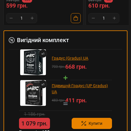
799 грн.
649 грн.
-25%
-6%
599 грн.
610 грн.
Вигідний комплект
x
1
Градус (Gradus) UA
668 грн.
703 грн.
x
1
Підвищуй Градус (UP Gradus)
UA
411 грн.
483 грн.
1 186 грн.
1 079 грн.
Купити