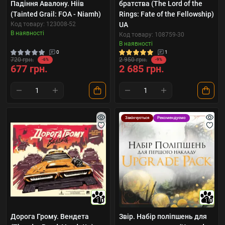
Падіння Авалону. Ніів
братства (The Lord of the
(Tainted Grail: FOA - Niamh)
Rings: Fate of the Fellowship)
Код товару: 123008-52
UA
В наявності
Код товару: 108759-30
В наявності
0
1
720 грн.
2 950 грн.
-6%
-9%
677 грн.
2 685 грн.
Закінчується
Рекомендуємо
10
10
Дорога Грому. Вендета
Звір. Набір поліпшень для