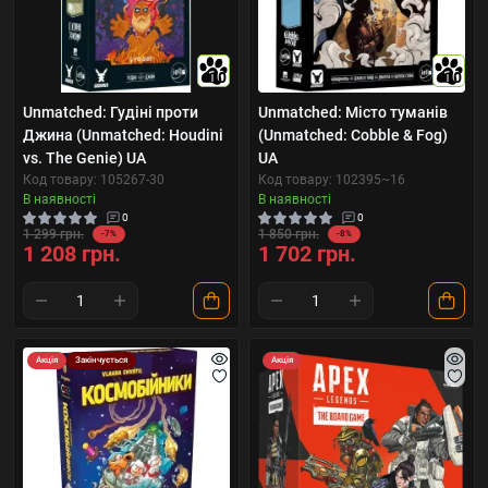
10
10
Unmatched: Гудіні проти
Unmatched: Місто туманів
Джина (Unmatched: Houdini
(Unmatched: Cobble & Fog)
vs. The Genie) UA
UA
Код товару: 105267-30
Код товару: 102395~16
В наявності
В наявності
0
0
1 299 грн.
1 850 грн.
-7%
-8%
1 208 грн.
1 702 грн.
Акція
Закінчується
Акція