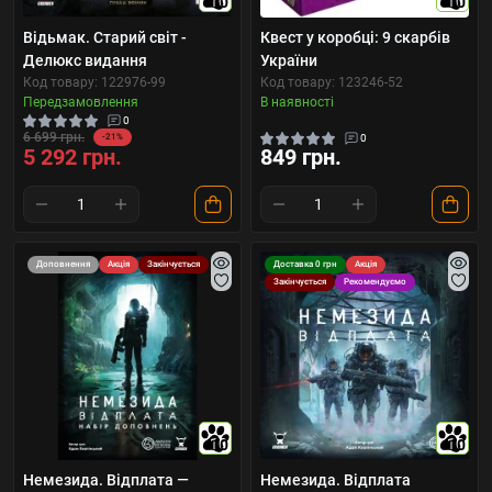
10
10
Відьмак. Старий світ -
Квест у коробці: 9 скарбів
Делюкс видання
України
Код товару: 122976-99
Код товару: 123246-52
Передзамовлення
В наявності
0
6 699 грн.
-21%
0
5 292 грн.
849 грн.
Доповнення
Акція
Закінчується
Доставка 0 грн
Акція
Закінчується
Рекомендуємо
10
10
Немезида. Відплата —
Немезида. Відплата