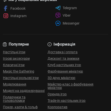
Telegram
Facebook
Viber
Instagram
Messenger
Популярне
Інформація
Настільні ігри
Доставка і оплата
Ігрові аксесуари
Дисконт та знижки
Класичні ігри
Клуб настільних ігор
Magic the Gathering
Фарбування мініатюр
Настільні рольові ігри
3D друк мініатюр
Моделювання
Майстер-клас з фарбування
мініатюр
Моделі на радіокеруванні
Оренда ігор
Подарунки та
головоломки
Trade-in настільних ігор
Покер, карти & гольф
Корпоратив