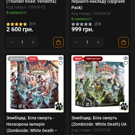
(Thunder Road: Vendetta)
першого накладу (Upgrade
Код товару: 109996-52
Pack)
В наявності
Код товару: 109636-30
В наявності
1
0
2 600 грн.
999 грн.
Доповнення
Акція
Акція
Закінчується
10
10
Зомбіцид. Біла смерть -
Зомбіцид. Біла смерть
Нескорена Імперія
(Zombicide: White Death) UA
(Zombicide: White Death –
Код товару: 107037-30