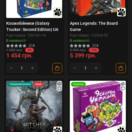
10
10
Космобійники (Galaxy
Apex Legends: The Board
Trucker: Second Edition) UA
Game
Код товару: 106104~16
Код товару: 122936-52
В наявності
В наявності
0
0
1 580 грн.
5 999 грн.
-8%
-10%
1 454 грн.
5 399 грн.
Передзамовлення
Акція
Новинка