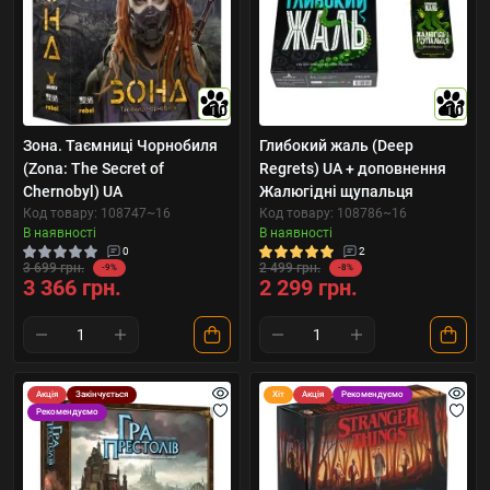
10
10
Зона. Таємниці Чорнобиля
Глибокий жаль (Deep
(Zona: The Secret of
Regrets) UA + доповнення
Chernobyl) UA
Жалюгідні щупальця
Код товару: 108747~16
Код товару: 108786~16
В наявності
В наявності
0
2
3 699 грн.
2 499 грн.
-9%
-8%
3 366 грн.
2 299 грн.
Акція
Закінчується
Хіт
Акція
Рекомендуємо
Рекомендуємо