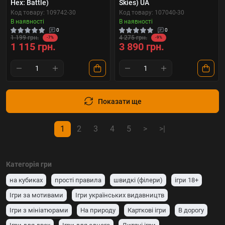
Hex: Battle)
Skies) UA
Код товару: 109742-30
Код товару: 107040-30
В наявності
В наявності
0
0
1 199 грн.
4 275 грн.
-7%
-9%
1 115 грн.
3 890 грн.
Показати ще
1
2
3
4
5
>
>|
Категорія гри
на кубиках
прості правила
швидкі (філери)
ігри 18+
Ігри за мотивами
Ігри українських видавництв
Ігри з мініатюрами
На природу
Карткові ігри
В дорогу