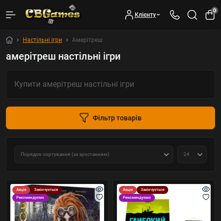
0
Клієнту
Настільні ігри
Амерітреш
амерітреш настільні ігри
Купити амерітреш настільні ігри
Фільтр товарів
Акція
Закінчується
Акція
Закінчується
Рекомендуємо
Рекомендуємо