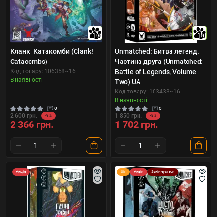
10
10
Кланк! Катакомби (Clank!
Unmatched: Битва легенд.
Catacombs)
Частина друга (Unmatched:
Код товару: 106358~16
Battle of Legends, Volume
В наявності
Two) UA
Код товару: 103433~16
В наявності
0
0
2 600 грн.
1 850 грн.
-9%
-8%
2 366 грн.
1 702 грн.
Акція
Хіт
Акція
Закінчується