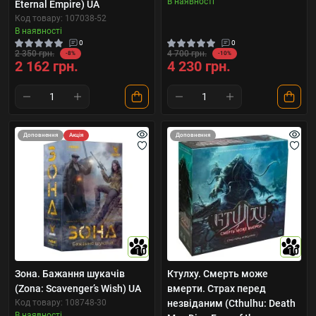
В наявності
Eternal Empire) UA
Код товару: 107038-52
В наявності
0
0
2 350 грн.
4 700 грн.
-8%
-10%
2 162 грн.
4 230 грн.
Доповнення
Акція
Доповнення
10
10
Зона. Бажання шукачів
Ктулху. Смерть може
(Zona: Scavenger’s Wish) UA
вмерти. Страх перед
Код товару: 108748-30
незвіданим (Cthulhu: Death
В наявності