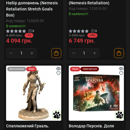
Набір доповнень (Nemesis
(Nemesis Retaliation)
Retaliation Stretch Goals
Код товару: 123019-30
В наявності
Box)
Код товару: 123020-30
В наявності
0
0
4 499 грн.
7 499 грн.
-9%
-10%
4 094 грн.
6 749 грн.
Доповнення
Акція
Акція
Закінчується
10
10
Спаплюжений Грааль.
Володар Перснів. Доля