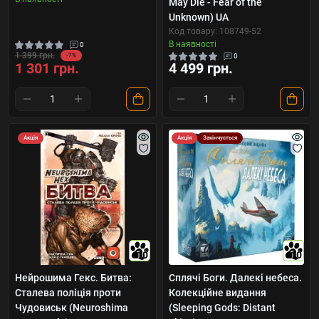
May Die - Fear of the
Unknown) UA
Код товару: 108749-52
В наявності
0
1 399 грн.
-7%
0
1 301 грн.
4 499 грн.
Акція
Акція
Закінчується
10
10
Нейрошима Гекс. Битва:
Сплячі Боги. Далекі небеса.
Сталева поліція проти
Колекційне видання
Чудовиськ (Neuroshima
(Sleeping Gods: Distant