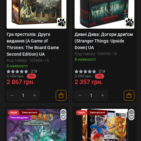
10
10
Гра престолів: Друге
Дивні Дива: Догори дриґом
видання (A Game of
(Stranger Things: Upside
Thrones: The Board Game
Down) UA
Second Edition) UA
Код товару: 106030~16
В наявності
Код товару: 105468~16
В наявності
0
0
3 150 грн.
2 590 грн.
-9%
-9%
2 867 грн.
2 357 грн.
Акція
Закінчується
Акція
Закінчується
Рекомендуємо