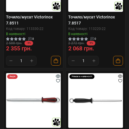
10
10
Точило/мусат Victorinox
Точило/мусат Victorinox
7.8511
7.8517
Код товару: 113330-22
Код товару: 113220-22
В наявності
В наявності
0
0
2 588 грн.
2 272 грн.
-9%
-9%
2 355 грн.
2 068 грн.
Акція
Немає в наявності
10