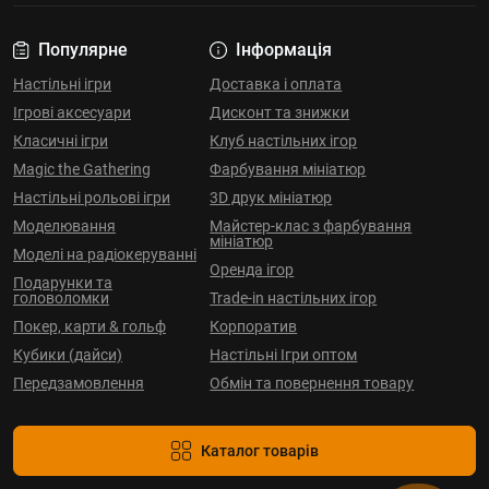
Популярне
Інформація
Настільні ігри
Доставка і оплата
Ігрові аксесуари
Дисконт та знижки
Класичні ігри
Клуб настільних ігор
Magic the Gathering
Фарбування мініатюр
Настільні рольові ігри
3D друк мініатюр
Моделювання
Майстер-клас з фарбування
мініатюр
Моделі на радіокеруванні
Оренда ігор
Подарунки та
головоломки
Trade-in настільних ігор
Покер, карти & гольф
Корпоратив
Кубики (дайси)
Настільні Ігри оптом
Передзамовлення
Обмін та повернення товару
Каталог товарів