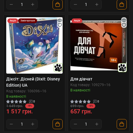
Акція
Закінчується
Акція
10
10
Діксіт: Дісней (Dixit: Disney
Для дівчат
Edition) UA
Код товару: 109279~16
В наявності
Код товару: 106096~16
В наявності
0
0
1 649 грн.
699 грн.
-8%
-6%
1 517 грн.
657 грн.