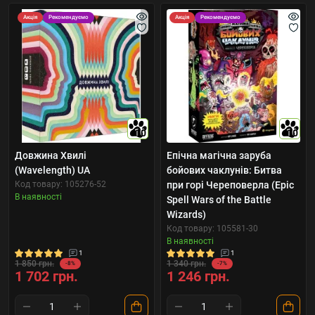
Акція
Рекомендуємо
Акція
Рекомендуємо
10
10
Довжина Хвилі
Епічна магічна заруба
(Wavelength) UA
бойових чаклунів: Битва
Код товару: 105276-52
при горі Череповерла (Epic
В наявності
Spell Wars of the Battle
Wizards)
Код товару: 105581-30
В наявності
1
1
1 850 грн.
1 340 грн.
-8%
-7%
1 702 грн.
1 246 грн.