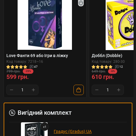
Love Фанти 69 або Ігри в ліжку
Доббл (Dobble)
Код товару: 7218~16
Код товару: 280-30
47
12
799 грн.
649 грн.
-25%
-6%
599 грн.
610 грн.
Вигідний комплект
x
1
Градус (Gradus) UA