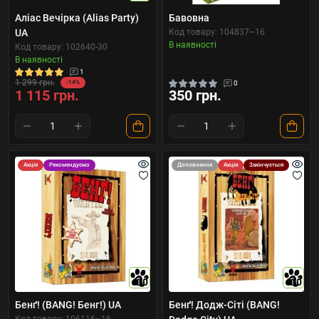
Аліас Вечірка (Alias ​​Party)
Бавовна
UA
Код товару: 104837~16
В наявності
Код товару: 102640-30
В наявності
1
1 299 грн.
-14%
0
1 115 грн.
350 грн.
Акція
Рекомендуємо
Доповнення
Акція
Закінчується
10
10
Бенґ! (BANG! Бенг!) UA
Бенґ! Додж-Сіті (BANG!