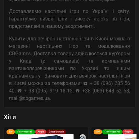
Доставляємо настільні ігри по Україні і світу.
Гарантуємо низькі ціни і високу якість на ігри,
представлені в нашому асортименті.
Купити для вечірок настільні ігри в Києві можна в
магазині настільних ігор та моделювання
CBGames. Доставка товару здійснюється кур'єром
у Києві (є самовивіз) та компаніями
вантажоперевізниками по Україні та іншим
країнам світу. Замовити для вечірок настільні ігри
в Києві можна за телефонами: ☎️ + 38 (096) 285 56
40; ☎️ + 38 (095) 919 18 13; ☎️ +38 (063) 648 52 58;
mail@cbgames.ua.
Хіти
Хіт
Популярний
Акція
Закінчується
Хіт
Популярний
Акція