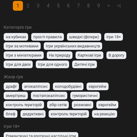
1
2
3
4
5
6
7
8
9
>
>|
Категорія гри
на кубиках
прості правила
швидкі (філери)
ігри 18+
Ігри за мотивами
Ігри українських видавництв
Ігри з мініатюрами
На природу
Карткові ігри
В дорогу
Ігри для двох
Ігри для одного
Дитячі ігри
Для вечірок і компанії (party game)
Сімейні ігри
Жанр гри
драфт
апокаліпсис
колодобудівні
єврогейм
амерітреш
постапокаліпсис
гумористичні
контроль територій
збір сетів
розмовні
єврогейм
блеф
дедуктивні
контроль територій
на реакцію
гумористичні
зі зрадником
розташування робітників
Ігри 18+
збір сетів
колодобудівні
драфт
один проти всіх
Романтичні та еротичні настільні ігри