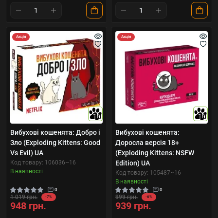
Акція
Акція
10
10
Вибухові кошенята: Добро і
Вибухові кошенята:
Зло (Exploding Kittens: Good
Доросла версія 18+
Vs Evil) UA
(Exploding Kittens: NSFW
Код товару: 106036~16
Edition) UA
В наявності
Код товару: 105487~16
В наявності
0
0
1 019 грн.
999 грн.
-7%
-6%
948 грн.
939 грн.