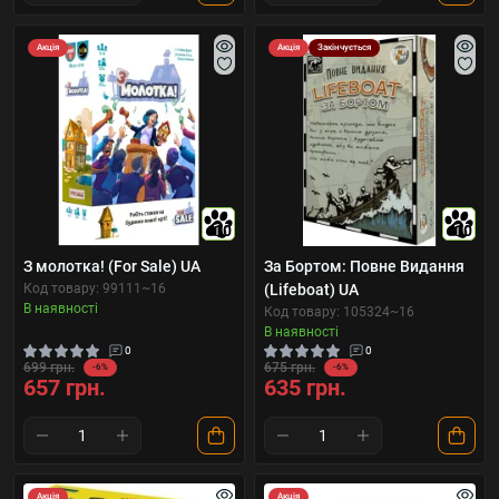
Акція
Акція
Закінчується
10
10
З молотка! (For Sale) UA
За Бортом: Повне Видання
Код товару: 99111~16
(Lifeboat) UA
В наявності
Код товару: 105324~16
В наявності
0
0
699 грн.
675 грн.
-6%
-6%
657 грн.
635 грн.
Акція
Акція