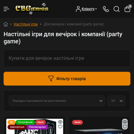
0
Клієнту
Настільні ігри
Для вечірок і компанії (party game)
Настільні ігри для вечірок і компанії (party
game)
Купити для вечірок настільні ігри
Фільтр товарів
Хіт
Популярний
Акція
Акція
Закінчується
Рекомендуємо