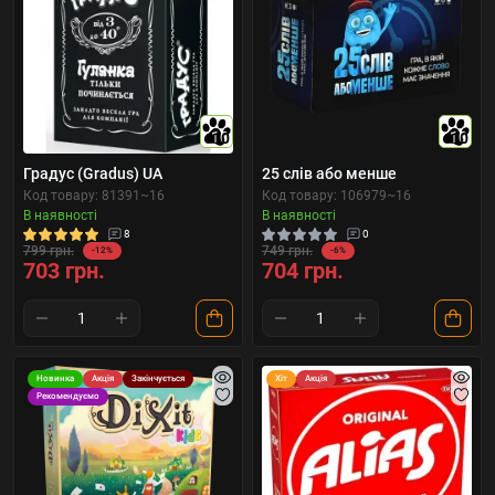
10
10
Градус (Gradus) UA
25 слів або менше
Код товару: 81391~16
Код товару: 106979~16
В наявності
В наявності
8
0
799 грн.
749 грн.
-12%
-6%
703 грн.
704 грн.
Новинка
Акція
Закінчується
Хіт
Акція
Рекомендуємо