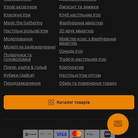
Ігрові аксесуари
Дисконт та знижки
Класичні ігри
Клуб настільних ігор
Magic the Gathering
Фарбування мініатюр
Настільні рольові ігри
3D друк мініатюр
Моделювання
Майстер-клас з фарбування
мініатюр
Моделі на радіокеруванні
Оренда ігор
Подарунки та
головоломки
Trade-in настільних ігор
Покер, карти & гольф
Корпоратив
Кубики (дайси)
Настільні Ігри оптом
Передзамовлення
Обмін та повернення товару
Каталог товарів