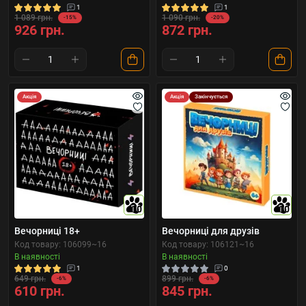
1
1
1 089 грн.
1 090 грн.
-15%
-20%
926 грн.
872 грн.
Акція
Акція
Закінчується
10
10
Вечорниці 18+
Вечорниці для друзів
Код товару: 106099~16
Код товару: 106121~16
В наявності
В наявності
1
0
649 грн.
899 грн.
-6%
-6%
610 грн.
845 грн.