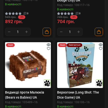
Код товару: 106116~16
Dodge City) UA
В наявності
Код товару: 106117~16
В наявності
0
0
949 грн.
749 грн.
-6%
-6%
892 грн.
704 грн.
Акція
Акція
Закінчується
10
10
Ведмеді проти Малюків
Верхогони (Long Shot: The
(Bears vs Babies) UA
Dice Game) UA
Код товару: 105489~16
Код товару: 106106~16
В наявності
В наявності