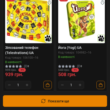
10
10
Зіпсований телефон
Йога (Yogi) UA
(Telestrations) UA
Код товару: 104982~16
В наявності
Код товару: 106100~16
В наявності
0
0
999 грн.
540 грн.
-6%
-6%
939 грн.
508 грн.
Показати ще