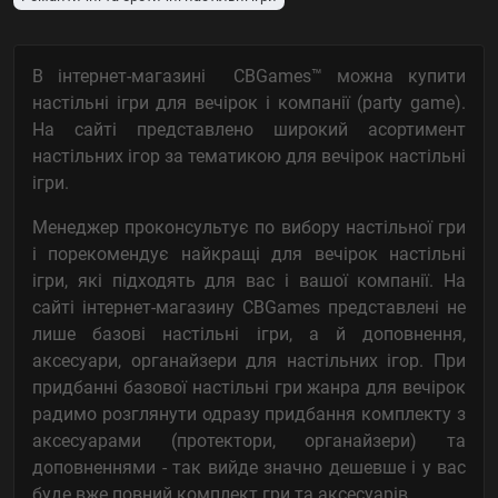
мафія та мафієподібні ігри
містобудівні
на асоціації
на удачу (Push Your Luck)
Фентезі
Фантастика
В інтернет-магазині CBGames™ можна купити
Стратегічні
Рольові
Пригодницькі
Логічні
настільні ігри для вечірок і компанії (party game).
Кооперативні
Жахи
Економічні
Детективні
Варгейми
На сайті представлено широкий асортимент
Вікторини
Історичні
настільних ігор за тематикою для вечірок настільні
ігри.
Менеджер проконсультує по вибору настільної гри
і порекомендує найкращі для вечірок настільні
ігри, які підходять для вас і вашої компанії. На
сайті інтернет-магазину CBGames представлені не
лише базові настільні ігри, а й доповнення,
аксесуари, органайзери для настільних ігор. При
придбанні базової настільні гри жанра для вечірок
радимо розглянути одразу придбання комплекту з
аксесуарами (протектори, органайзери) та
доповненнями - так вийде значно дешевше і у вас
буде вже повний комплект гри та аксесуарів.