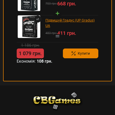
668 грн.
703 грн.
x
1
Підвищуй Градус (UP Gradus)
UA
411 грн.
483 грн.
1 186 грн.
1 079 грн.
Купити
Економія:
108 грн.