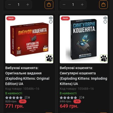
Акція
Акція
10
10
Вибухові кошенята:
Вибухові кошенята:
Оригінальне видання
Сингулярні кошенята
(Exploding Kittens: Original
(Exploding Kittens: Imploding
Edition) UA
Kittens) UA
Код товару: 105486~16
Код товару: 105488~16
В наявності
В наявності
0
0
820 грн.
690 грн.
-6%
-6%
771 грн.
649 грн.