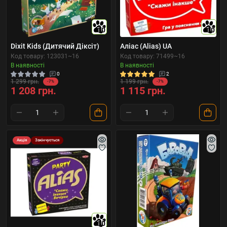
10
10
Dixit Kids (Дитячий Діксіт)
Аліас (Alias) UA
Код товару: 123031~16
Код товару: 71499~16
В наявності
В наявності
0
2
1 299 грн.
1 199 грн.
-7%
-7%
1 208 грн.
1 115 грн.
Акція
Закінчується
10