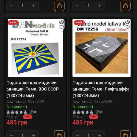
Акція
Акція
Подставка для моделей
Подставка для моделей
авиации. Тема: ВВС СССР
авиации. Тема: Люфтваффе
(180х240 мм)
(180x240мм)
Код товару: 90073-09
Код товару: 120536-09
В наявності
В наявності
0
0
516 грн.
516 грн.
-6%
-6%
485 грн.
485 грн.