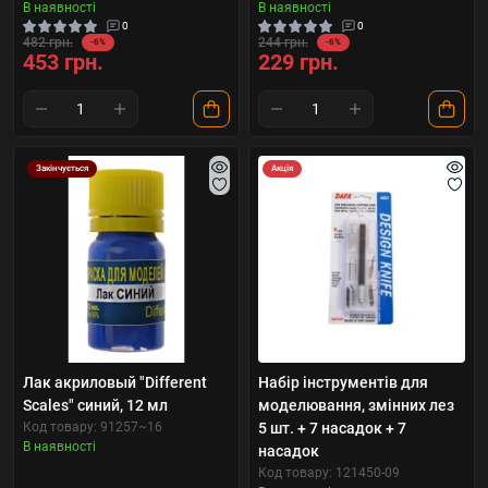
В наявності
В наявності
0
0
482 грн.
244 грн.
-6%
-6%
453 грн.
229 грн.
Закінчується
Акція
Лак акриловый "Different
Набір інструментів для
Scales" синий, 12 мл
моделювання, змінних лез
Код товару: 91257~16
5 шт. + 7 насадок + 7
В наявності
насадок
Код товару: 121450-09