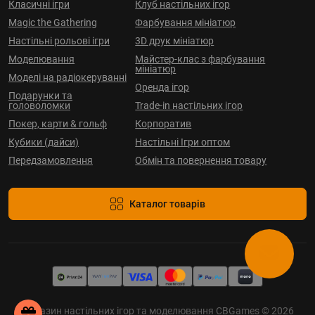
Класичні ігри
Клуб настільних ігор
Magic the Gathering
Фарбування мініатюр
Настільні рольові ігри
3D друк мініатюр
Моделювання
Майстер-клас з фарбування
мініатюр
Моделі на радіокеруванні
Оренда ігор
Подарунки та
головоломки
Trade-in настільних ігор
Покер, карти & гольф
Корпоратив
Кубики (дайси)
Настільні Ігри оптом
Передзамовлення
Обмін та повернення товару
Каталог товарів
Магазин настільних ігор та моделювання CBGames © 2026