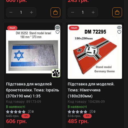
606 грн.
243 грн.
Акція
Акція
10
Підставка для моделей
Підставка для моделей.
бронетехніки. Тема: Ізраїль
Тема: Німеччина
(370x190 мм) 1:35
(180x280мм)
Код товару: 89173-09
Код товару: 104286-09
В наявності
В наявності
0
0
645 грн.
516 грн.
-6%
-6%
606 грн.
485 грн.