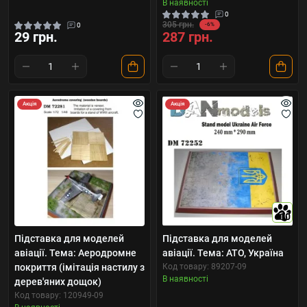
В наявності
0
305 грн.
0
-6%
29 грн.
287 грн.
Акція
Акція
10
Підставка для моделей
Підставка для моделей
авіації. Тема: Аеродромне
авіації. Тема: АТО, Україна
покриття (імітація настилу з
Код товару: 89207-09
В наявності
дерев'яних дощок)
Код товару: 120949-09