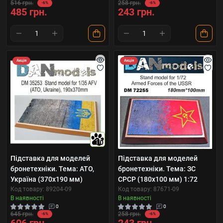
516 грн.
258 грн.
-6%
-6%
485 грн.
243 грн.
Акція
Акція
10
Підставка для моделей
Підставка для моделей
бронетехніки. Тема: АТО,
бронетехніки. Тема: ЗС
Україна (370x190 мм)
СРСР (180x100 мм) 1:72
Код товару: 89204-09
Код товару: 87671-09
В наявності
В наявності
0
0
645 грн.
258 грн.
-6%
-6%