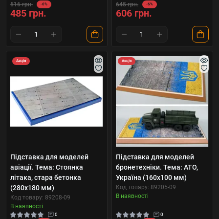
516 грн.
645 грн.
-6%
-6%
485 грн.
606 грн.
Акція
Акція
Підставка для моделей
Підставка для моделей
авіації. Тема: Стоянка
бронетехніки. Тема: АТО,
літака, стара бетонка
Україна (160x100 мм)
(280x180 мм)
Код товару: 89205-09
В наявності
Код товару: 89208-09
В наявності
0
0