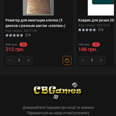
Ревитер для имитации клепки (5
Коврик для резки 200
дисков с разным шагом «клепки»)
Код товару: 93374-09
0
Код товару: 90272-09
0
226 грн.
155 грн.
-6%
-6%
212 грн.
146 грн.
Дізнавайтеся першим про акції та знижки
Підпишіться на нашу e-mail розсилку