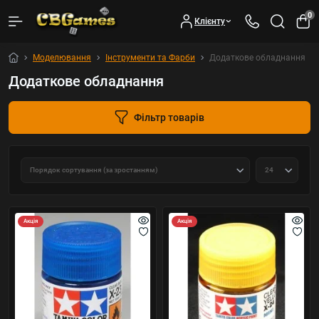
0
Клієнту
Моделювання
Інструменти та Фарби
Додаткове обладнання
Додаткове обладнання
Фільтр товарів
Акція
Акція