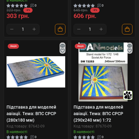
В наявності
0
0
323 грн.
645 грн.
-6%
-6%
303 грн.
606 грн.
Акція
Акція
10
Підставка для моделей
Підставка для моделей
авіації. Тема: ВПС СРСР
авіації. Тема: ВПС СРСР
(280x180 мм)
(290x240 мм) 1:72
Код товару: 87642-09
Код товару: 87670-09
В наявності
В наявності
0
0