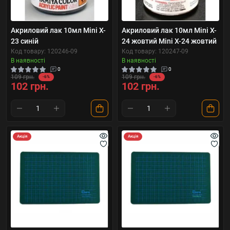
Акриловий лак 10мл Mini X-
Акриловий лак 10мл Mini X-
23 синій
24 жовтий Mini X-24 жовтий
Код товару: 120246-09
Код товару: 120247-09
В наявності
В наявності
0
0
109 грн.
109 грн.
-6%
-6%
102 грн.
102 грн.
Акція
Акція