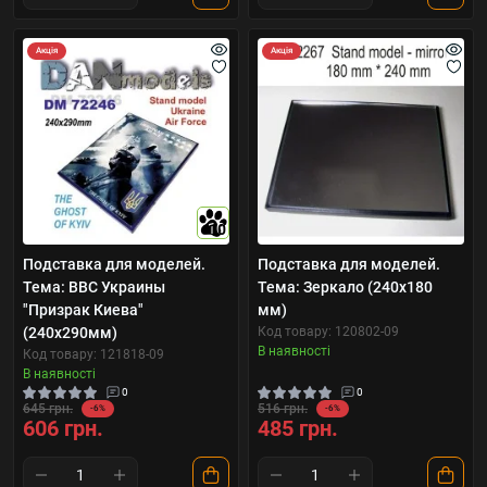
Акція
Акція
10
Подставка для моделей.
Подставка для моделей.
Тема: ВВС Украины
Тема: Зеркало (240x180
"Призрак Киева"
мм)
(240x290мм)
Код товару: 120802-09
В наявності
Код товару: 121818-09
В наявності
0
0
645 грн.
516 грн.
-6%
-6%
606 грн.
485 грн.