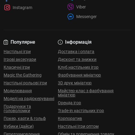
Viber
Instagram
Messenger
Популярне
Інформація
Настільні ігри
Доставка і оплата
Ігрові аксесуари
Дисконт та знижки
Класичні ігри
Клуб настільних ігор
Magic the Gathering
Фарбування мініатюр
Настільні рольові ігри
3D друк мініатюр
Моделювання
Майстер-клас з фарбування
мініатюр
Моделі на радіокеруванні
Оренда ігор
Подарунки та
головоломки
Trade-in настільних ігор
Покер, карти & гольф
Корпоратив
Кубики (дайси)
Настільні Ігри оптом
Передзамовлення
Обмін та повернення товару