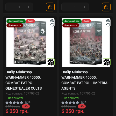
Доставка 0 грн
Акція
Доставка 0 грн
Акція
Закінчується
Закінчується
10
10
Набір мініатюр
Набір мініатюр
WARHAMMER 40000:
WARHAMMER 40000:
COMBAT PATROL -
COMBAT PATROL - IMPERIAL
GENESTEALER CULTS
AGENTS
Код товару: 107703-02
Код товару: 107706-02
В наявності
В наявності
0
0
6 510 грн.
6 510 грн.
-4%
-4%
6 250 грн.
6 250 грн.