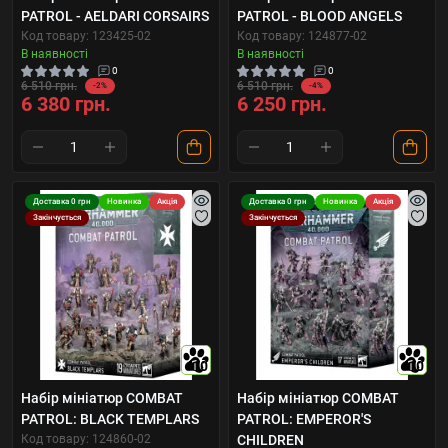
PATROL - AELDARI CORSAIRS
PATROL - BLOOD ANGELS
Код товару: 123425-02
Код товару: 124877-02
В наявності
В наявності
0
0
6 510 грн.
6 510 грн.
-2%
-4%
6 380 грн.
6 250 грн.
Доставка 0 грн
Новинка
Акція
Доставка 0 грн
Новинка
Акція
Закінчується
Закінчується
10
10
Набір мініатюр COMBAT
Набір мініатюр COMBAT
PATROL: BLACK TEMPLARS
PATROL: EMPEROR'S
Код товару: 124860-02
CHILDREN