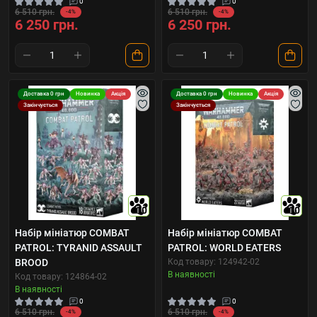
0
0
6 510 грн.
6 510 грн.
-4%
-4%
6 250 грн.
6 250 грн.
Доставка 0 грн
Новинка
Акція
Доставка 0 грн
Новинка
Акція
Закінчується
Закінчується
10
10
Набір мініатюр COMBAT
Набір мініатюр COMBAT
PATROL: TYRANID ASSAULT
PATROL: WORLD EATERS
BROOD
Код товару: 124942-02
В наявності
Код товару: 124864-02
В наявності
0
0
6 510 грн.
6 510 грн.
-4%
-4%