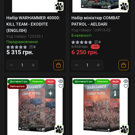
10
10
Набір WARHAMMER 40000:
Набір мініатюр COMBAT
KILL TEAM - EXODITE
PATROL - AELDARI
(ENGLISH)
Код товару: 124916-02
В наявності
Код товару: 125330-1
Передзамовлення
0
6 510 грн.
0
-4%
5 315 грн.
6 250 грн.
Доставка 0 грн
Новинка
Акція
Доставка 0 грн
Новинка
Акція
Закінчується
10
10