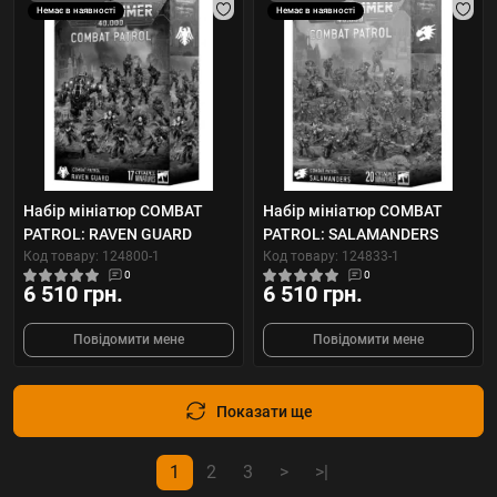
Немає в наявності
Немає в наявності
Набір мініатюр COMBAT
Набір мініатюр COMBAT
PATROL: RAVEN GUARD
PATROL: SALAMANDERS
Код товару: 124800-1
Код товару: 124833-1
0
0
6 510 грн.
6 510 грн.
Повідомити мене
Повідомити мене
Показати ще
1
2
3
>
>|