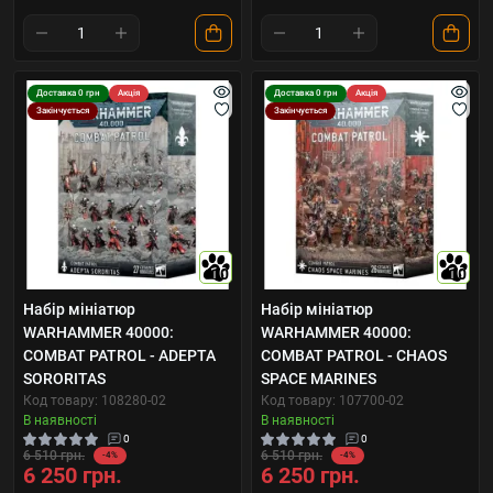
Доставка 0 грн
Акція
Доставка 0 грн
Акція
Закінчується
Закінчується
10
10
Набір мініатюр
Набір мініатюр
WARHAMMER 40000:
WARHAMMER 40000:
COMBAT PATROL - ADEPTA
COMBAT PATROL - CHAOS
SORORITAS
SPACE MARINES
Код товару: 108280-02
Код товару: 107700-02
В наявності
В наявності
0
0
6 510 грн.
6 510 грн.
-4%
-4%
6 250 грн.
6 250 грн.