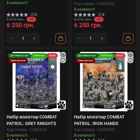
В наявності
Код товару: 124943-02
В наявності
0
0
6 510 грн.
6 510 грн.
-4%
-4%
6 250 грн.
6 250 грн.
Доставка 0 грн
Новинка
Акція
Доставка 0 грн
Новинка
Акція
Закінчується
Закінчується
10
10
Набір мініатюр COMBAT
Набір мініатюр COMBAT
PATROL: GREY KNIGHTS
PATROL: IRON HANDS
Код товару: 124863-02
Код товару: 124769-02
В наявності
В наявності