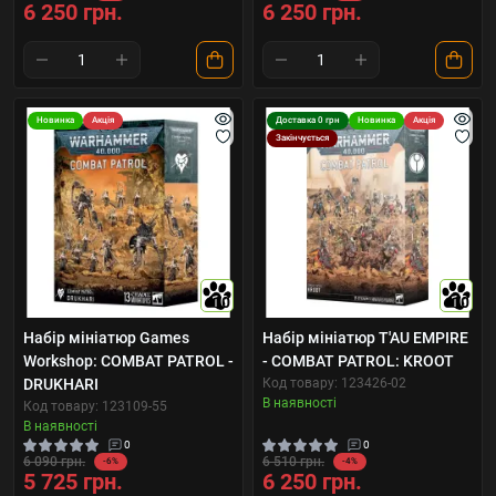
6 250 грн.
6 250 грн.
Новинка
Акція
Доставка 0 грн
Новинка
Акція
Закінчується
10
10
Набір мініатюр Games
Набір мініатюр T'AU EMPIRE
Workshop: COMBAT PATROL -
- COMBAT PATROL: KROOT
DRUKHARI
Код товару: 123426-02
В наявності
Код товару: 123109-55
В наявності
0
0
6 090 грн.
6 510 грн.
-6%
-4%
5 725 грн.
6 250 грн.