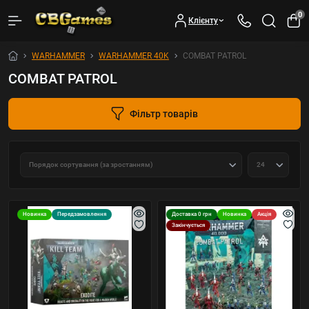
0
Клієнту
WARHAMMER
WARHAMMER 40K
COMBAT PATROL
COMBAT PATROL
Фільтр товарів
Новинка
Передзамовлення
Доставка 0 грн
Новинка
Акція
Закінчується