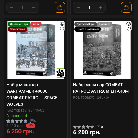
Доставка 0 грн
Акція
Доставка 0 грн
Новинка
Закінчується
Немає в наявності
10
Набір мініатюр
Набір мініатюр COMBAT
WARHAMMER 40000:
PATROL: ASTRA MILITARUM
COMBAT PATROL - SPACE
Код товару: 124876-1
WOLVES
Код товару: 98449-02
В наявності
0
6 510 грн.
-4%
0
6 250 грн.
6 200 грн.