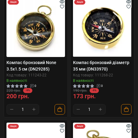
Акція
Акція
Компас бронзовий None
Компас бронзовий діаметр
3.5х1.5 см (DN29285)
35 мм (DN33970)
Код товару: 111243-22
Код товару: 111268-22
В наявності
В наявності
0
0
220 грн.
190 грн.
-9%
-9%
200 грн.
173 грн.
Акція
Акція