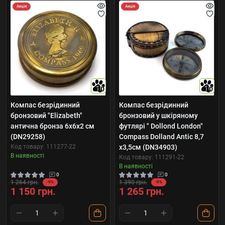
Акція
Акція
10
10
Компас безрідинний
Компас безрідинний
бронзовий "Elizabeth"
бронзовий у шкіряному
антична бронза 6х6х2 см
футлярі " Dollond London"
(DN29258)
Compass Dolland Antic 8,7
Код товару: 111277-22
х3,5см (DN34903)
В наявності
Код товару: 111291-22
В наявності
0
0
1 264 грн.
1 390 грн.
-9%
-9%
1 150 грн.
1 265 грн.