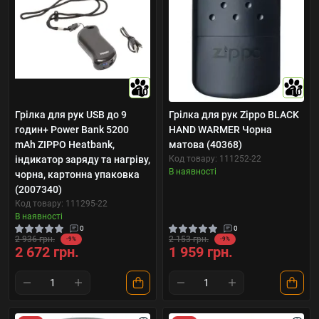
10
10
Грілка для рук USB до 9
Грілка для рук Zippo BLACK
годин+ Power Bank 5200
HAND WARMER Чорна
mAh ZIPPO Heatbank,
матова (40368)
індикатор заряду та нагріву,
Код товару: 111252-22
В наявності
чорна, картонна упаковка
(2007340)
Код товару: 111295-22
В наявності
0
0
2 936 грн.
2 153 грн.
-9%
-9%
2 672 грн.
1 959 грн.