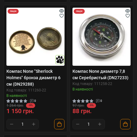
Акція
Акція
10
Компас None "Sherlock
Компас None диаметр 7,8
Holmes" бронза диаметр 6
см Серебристый (DN27233)
см (DN29288)
Код товару: 111258-22
В наявності
Код товару: 111260-22
В наявності
0
0
1 264 грн.
97 грн.
-9%
-9%
1 150 грн.
88 грн.