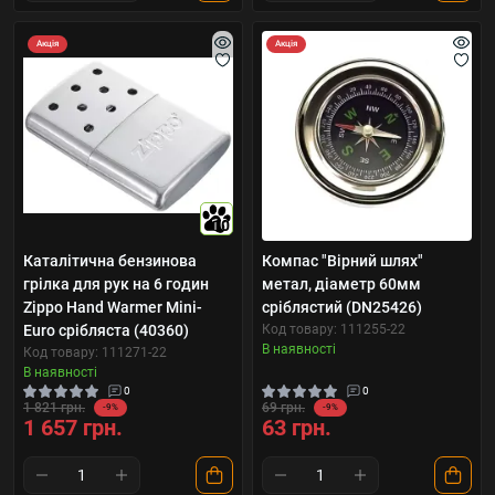
Акція
Акція
10
Каталітична бензинова
Компас "Вірний шлях"
грілка для рук на 6 годин
метал, діаметр 60мм
Zippo Hand Warmer Mini-
сріблястий (DN25426)
Euro срібляста (40360)
Код товару: 111255-22
В наявності
Код товару: 111271-22
В наявності
0
0
1 821 грн.
69 грн.
-9%
-9%
1 657 грн.
63 грн.