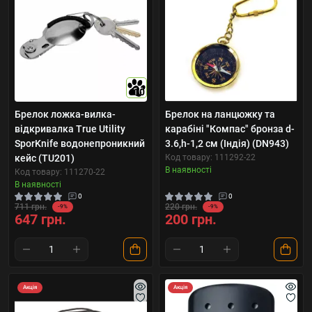
10
Брелок ложка-вилка-
Брелок на ланцюжку та
відкривалка True Utility
карабіні "Компас" бронза d-
SporKnife водонепроникний
3.6,h-1,2 см (Індія) (DN943)
кейс (TU201)
Код товару: 111292-22
В наявності
Код товару: 111270-22
В наявності
0
0
711 грн.
220 грн.
-9%
-9%
647 грн.
200 грн.
Акція
Акція