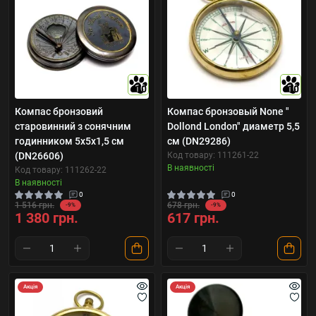
10
10
Компас бронзовий
Компас бронзовый None "
старовинний з сонячним
Dollond London" диаметр 5,5
годинником 5х5х1,5 см
см (DN29286)
(DN26606)
Код товару: 111261-22
В наявності
Код товару: 111262-22
В наявності
0
0
1 516 грн.
678 грн.
-9%
-9%
1 380 грн.
617 грн.
Акція
Акція