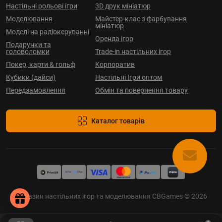
Настільні рольові ігри
3D друк мініатюр
Моделювання
Майстер-клас з фарбування
мініатюр
Моделі на радіокеруванні
Оренда ігор
Подарунки та
головоломки
Trade-in настільних ігор
Покер, карти & гольф
Корпоратив
Кубики (дайси)
Настільні Ігри оптом
Передзамовлення
Обмін та повернення товару
Каталог товарів
Магазин настільних ігор та моделювання CBGames © 2026