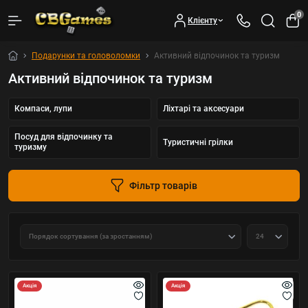
0
Клієнту
Подарунки та головоломки
Активний відпочинок та туризм
Активний відпочинок та туризм
Компаси, лупи
Ліхтарі та аксесуари
Посуд для відпочинку та
Туристичні грілки
туризму
Фільтр товарів
Акція
Акція