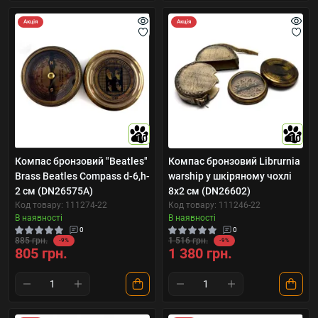
Акція
Акція
10
10
Компас бронзовий "Beatles"
Компас бронзовий Librurnia
Brass Beatles Compass d-6,h-
warship у шкіряному чохлі
2 см (DN26575A)
8х2 см (DN26602)
Код товару: 111274-22
Код товару: 111246-22
В наявності
В наявності
0
0
885 грн.
1 516 грн.
-9%
-9%
805 грн.
1 380 грн.