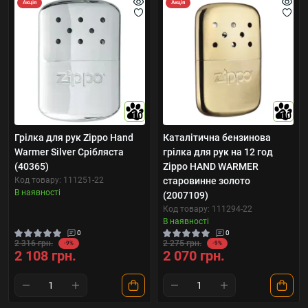
Акція
Акція
10
10
Грілка для рук Zippo Hand
Каталітична бензинова
Warmer Silver Срібляста
грілка для рук на 12 год
(40365)
Zippo HAND WARMER
Код товару: 111251-22
старовинне золото
В наявності
(2007109)
Код товару: 111294-22
В наявності
0
0
2 316 грн.
2 275 грн.
-9%
-9%
2 108 грн.
2 070 грн.