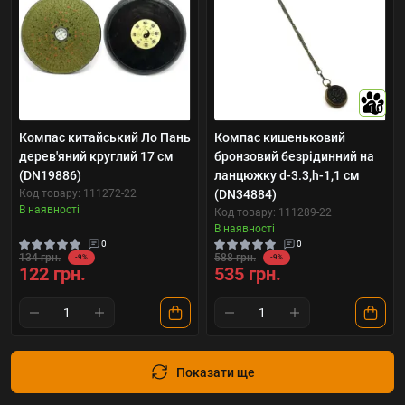
10
Компас китайський Ло Пань
Компас кишеньковий
дерев'яний круглий 17 см
бронзовий безрідинний на
(DN19886)
ланцюжку d-3.3,h-1,1 см
Код товару: 111272-22
(DN34884)
В наявності
Код товару: 111289-22
В наявності
0
0
134 грн.
588 грн.
-9%
-9%
122 грн.
535 грн.
Показати ще