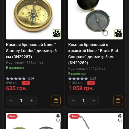
10
10
Компас бронзовый None "
Компас бронзовый с
Stanley London" диаметр 6
крышкой None " Brass Flat
см (DN29287)
Compass" диаметр 8 см
Код товару: 111264-22
(DN29259)
В наявності
Код товару: 111259-22
В наявності
0
0
698 грн.
1 163 грн.
-9%
-9%
635 грн.
1 058 грн.
Акція
Акція