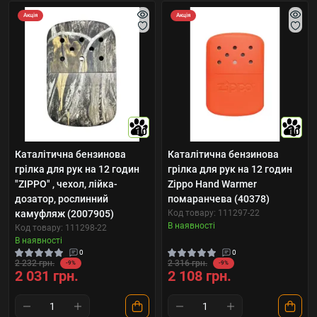
Акція
Акція
10
10
Каталітична бензинова
Каталітична бензинова
грілка для рук на 12 годин
грілка для рук на 12 годин
"ZIPPO" , чехол, лійка-
Zippo Hand Warmer
дозатор, рослинний
помаранчева (40378)
камуфляж (2007905)
Код товару: 111297-22
В наявності
Код товару: 111298-22
В наявності
0
0
2 232 грн.
2 316 грн.
-9%
-9%
2 031 грн.
2 108 грн.