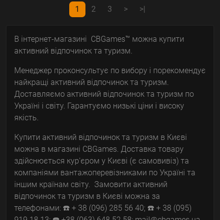
1
2
3
>
>|
В інтернет-магазині CBGames™ можна купити
активний відпочинок та туризм.
Менеджер проконсультує по вибору і порекомендує
найкращі активний відпочинок та туризм.
Доставляємо активний відпочинок та туризм по
Україні і світу. Гарантуємо низькі ціни і високу
якість.
Купити активний відпочинок та туризм в Києві
можна в магазині CBGames. Доставка товару
здійснюється кур'єром у Києві (є самовивіз) та
компаніями вантажоперевізниками по Україні та
іншим країнам світу. Замовити активний
відпочинок та туризм в Києві можна за
телефонами: ☎️ + 38 (096) 285 56 40; ☎️ + 38 (095)
919 18 13; ☎️ +38 (063) 648 52 58; mail@cbgames.ua.