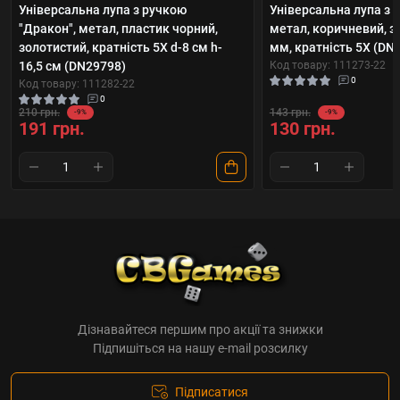
Універсальна лупа з ручкою
Універсальна лупа з 
"Дракон", метал, пластик чорний,
метал, коричневий, з
золотистий, кратність 5Х d-8 см h-
мм, кратність 5Х (DN
16,5 см (DN29798)
Код товару: 111273-22
0
Код товару: 111282-22
0
210 грн.
143 грн.
-9%
-9%
191 грн.
130 грн.
Дізнавайтеся першим про акції та знижки
Підпишіться на нашу e-mail розсилку
Підписатися