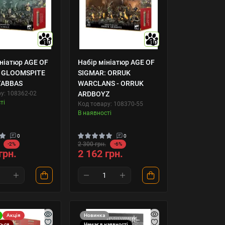
10
10
ініатюр AGE OF
Набір мініатюр AGE OF
 GLOOMSPITE
SIGMAR: ORRUK
STABBAS
WARCLANS - ORRUK
у: 108362-02
ARDBOYZ
ті
Код товару: 108370-55
В наявності
0
0
2 300 грн.
-2%
-6%
грн.
2 162 грн.
Акція
Новинка
ться
Немає в наявності