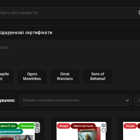
одарункові сертифікати
ction
spite
Ogors
Orruk
Sons of
tz
Mawtribes
Warclans
Behemat
ування:
авка 0 грн
Новинка
Акція
Закінчується
Акція
едзамовлення