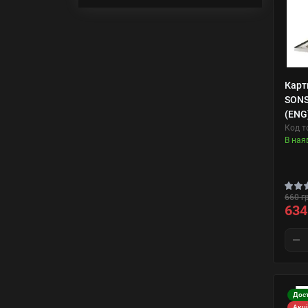
Карт
SONS
(ENG
Код т
В ная
660 г
634
Дост
Акц