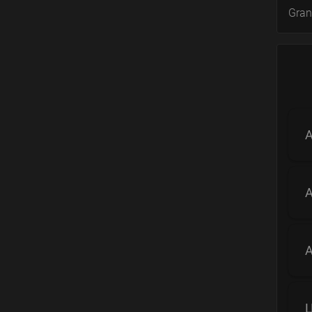
Gran
A
A
A
Ц