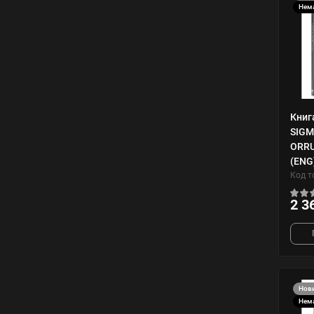
Нема
Книг
SIGM
ORRU
(ENG
Код т
2 3
Нов
Нема