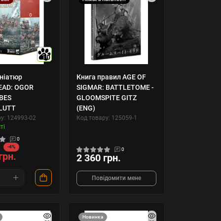
10
ініатюр
Книга правил AGE OF
EAD: OGOR
SIGMAR: BATTLETOME -
BES
GLOOMSPITE GITZ
LUTT
(ENG)
у: 124993-02
Код товару: 125059-1
ті
0
-4%
0
грн.
2 360 грн.
Повідомити мене
Новинка