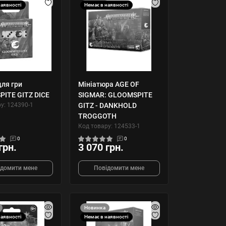
наявності
Немає в наявності
для гри
Мініатюра AGE OF
ITE GITZ DICE
SIGMAR: GLOOMSPITE
у: 124390-1
GITZ - DANKHOLD
TROGGOTH
Код товару: 124533-1
0
0
грн.
3 070 грн.
ідомити мене
Повідомити мене
Новинка
наявності
Немає в наявності