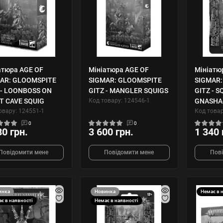
атюра AGE OF
Мініатюра AGE OF
Мініатю
AR: GLOOMSPITE
SIGMAR: GLOOMSPITE
SIGMAR:
 - LOONBOSS ON
GITZ - MANGLER SQUIGS
GITZ - 
T CAVE SQUIG
Код товару: 124546-1
GNASHA
овару: 124551-1
Код товар
0
0
80 грн.
3 600 грн.
1 340 
Повідомити мене
Повідомити мене
Пов
инка
Новинка
Немає в 
є в наявності
Немає в наявності