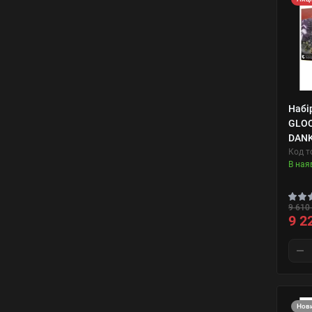
Набі
GLOO
DAN
Код т
В ная
9 610 
9 2
Нов