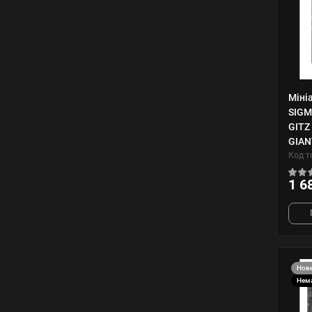
Міні
SIGM
GITZ
GIAN
Код т
1 6
Нов
Нема