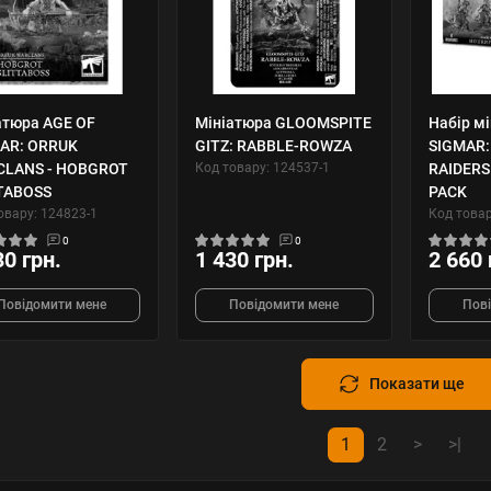
атюра AGE OF
Мініатюра GLOOMSPITE
Набір м
AR: ORRUK
GITZ: RABBLE-ROWZA
SIGMAR
LANS - HOBGROT
Код товару: 124537-1
RAIDERS
TABOSS
PACK
овару: 124823-1
Код товар
0
0
30 грн.
1 430 грн.
2 660 
Повідомити мене
Повідомити мене
Пов
Показати ще
1
2
>
>|