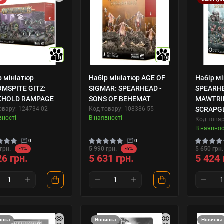
10
10
р мініатюр
Набір мініатюр AGE OF
Набір м
MSPITE GITZ:
SIGMAR: SPEARHEAD -
SPEARH
KHOLD RAMPAGE
SONS OF BEHEMAT
MAWTRI
овару: 124734-02
Код товару: 108386-55
SCRAPG
вності
В наявності
Код товар
В наявнос
0
0
грн.
5 990 грн.
5 650 грн.
-4%
-6%
26 грн.
5 631 грн.
5 424 
инка
Новинка
Новинка