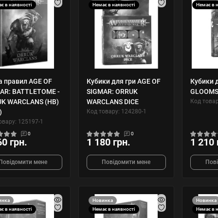
є в наявності
Немає в наявності
Немає в 
а правил AGE OF
Кубики для гри AGE OF
Кубики 
AR: BATTLETOME -
SIGMAR: ORRUK
GLOOMSP
K WARCLANS (HB)
WARCLANS DICE
Код товар
)
Код товару: 124280-1
овару: 125197-1
0
0
60 грн.
1 180 грн.
1 210 
Повідомити мене
Повідомити мене
Пов
инка
Новинка
Новинка
є в наявності
Немає в наявності
Немає в 