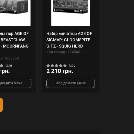
ініатюр AGE OF
Набір мініатюр AGE OF
: BEASTCLAW
SIGMAR: GLOOMSPITE
 - MOURNFANG
GITZ - SQUIG HERD
Код товару: 124545-1
у: 108365-1
0
0
грн.
2 210 грн.
ідомити мене
Повідомити мене