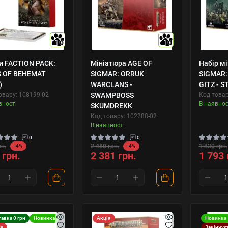
10
10
и FACTION PACK:
Мініатюра AGE OF
Набір м
 OF BEHEMAT
SIGMAR: ORRUK
SIGMAR:
)
WARCLANS -
GITZ - 
овару: 108199-02
SWAMPBOSS
Код товар
вності
В наявнос
SKUMDREKK
Код товару: 102288-02
В наявності
0
0
рн.
2 480 грн.
1 830 грн.
-4%
-4%
 грн.
2 381 грн.
1 793 
авка 0 грн
Новинка
Акція
Новинка
ія
Закінчує