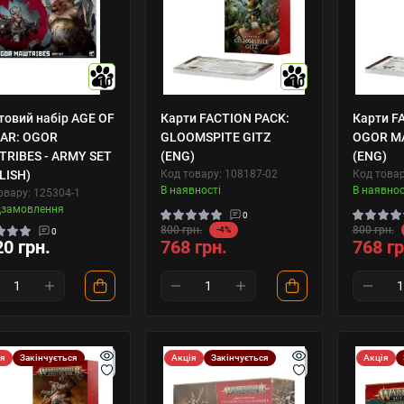
10
10
товий набір AGE OF
Карти FACTION PACK:
Карти F
AR: OGOR
GLOOMSPITE GITZ
OGOR M
RIBES - ARMY SET
(ENG)
(ENG)
LISH)
Код товару: 108187-02
Код товар
В наявності
В наявнос
овару: 125304-1
дзамовлення
0
800 грн.
800 грн.
-4%
0
20 грн.
768 грн.
768 гр
ія
Закінчується
Акція
Закінчується
Акція