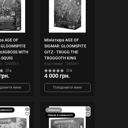
ра AGE OF
Мініатюра AGE OF
 GLOOMSPITE
SIGMAR: GLOOMSPITE
SQUIGBOSS WITH
GITZ - TRUGG THE
-SQUIG
TROGGOTH KING
у: 124535-1
Код товару: 124534-1
0
0
грн.
4 000 грн.
ідомити мене
Повідомити мене
наявності
Новинка
Немає в наявності