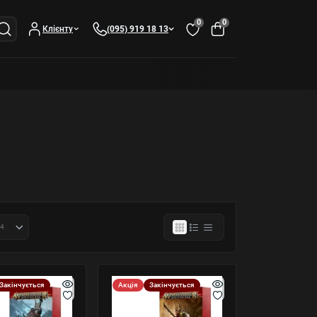
0
0
Клієнту
(095) 919 18 13
Закінчується
Акція
Закінчується