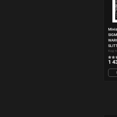
Міні
SIGM
WARC
SLIT
Код т
1 4