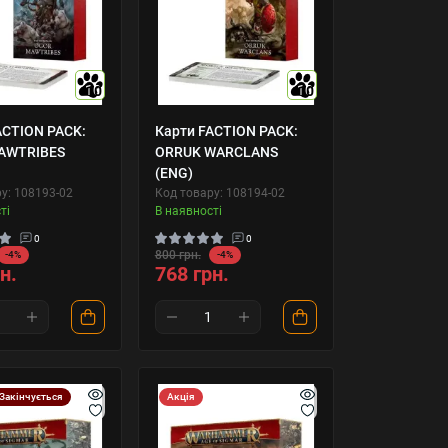
10
10
ACTION PACK:
Карти FACTION PACK:
AWTRIBES
ORRUK WARCLANS
(ENG)
у: 108193-02
Код товару: 108194-02
ті
В наявності
0
0
800 грн.
-4%
-4%
н.
768 грн.
Закінчується
Акція