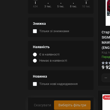
634
3 тис.
5 тис.
8 тис.
10 тис.
Знижка
Тільки зі знижками
Стар
SIGM
MAWT
Наявність
(ENG
Код т
Є в наявності
Пере
Немає в наявності
9 9
Новинка
Тільки нові надходження
Акц
Скасувати
Виберіть фільтри