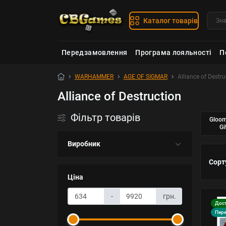
Каталог товарів
Передзамовлення
Програма лояльності
П
WARHAMMER
AGE OF SIGMAR
Alliance of Destru
Alliance of Destruction
Фільтр товарів
Gloom
Gi
Виробник
Сорт
Ціна
-
грн.
Дост
Пер