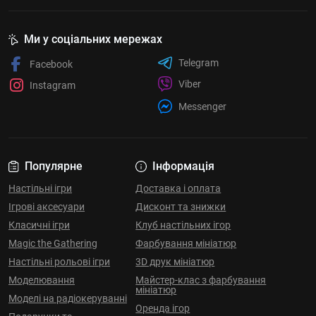
Ми у соціальних мережах
Telegram
Facebook
Viber
Instagram
Messenger
Популярне
Інформація
Настільні ігри
Доставка і оплата
Ігрові аксесуари
Дисконт та знижки
Класичні ігри
Клуб настільних ігор
Magic the Gathering
Фарбування мініатюр
Настільні рольові ігри
3D друк мініатюр
Моделювання
Майстер-клас з фарбування
мініатюр
Моделі на радіокеруванні
Оренда ігор