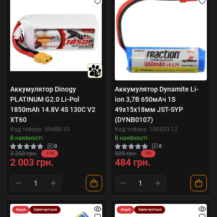
10
Аккумулятор Dinogy
Аккумулятор Dynamite Li-
PLATINUM G2.0 Li-Pol
ion 3,7В 650мАч 1S
1850mAh 14.8V 4S 130C V2
49х15х18мм JST-SYP
XT60
(DYNB0107)
Код товару: 99488-10
Код товару: 100533-12
В наявності
В наявності
0
0
2 250 грн.
509 грн.
-11%
-5%
2 003 грн.
484 грн.
Акція
Закінчується
Акція
Закінчується