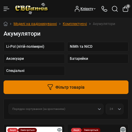
0
Клієнту
Моделі на радіокеруванні
Комплектуючі
Акумулятори
Акумулятори
Li-Pol (літій-полімерні)
NiMh та NiCD
Аксесуари
Батарейки
Спеціальні
Фільтр товарів
Акція
Закінчується
Акція
Закінчується