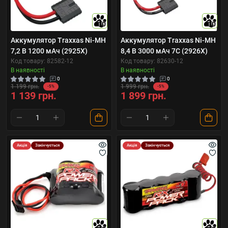
10
10
Аккумулятор Traxxas Ni-MH
Аккумулятор Traxxas Ni-MH
7,2 В 1200 мАч (2925X)
8,4 В 3000 мАч 7С (2926X)
Код товару: 82582-12
Код товару: 82630-12
В наявності
В наявності
0
0
1 199 грн.
1 999 грн.
-5%
-5%
1 139 грн.
1 899 грн.
Акція
Закінчується
Акція
Закінчується