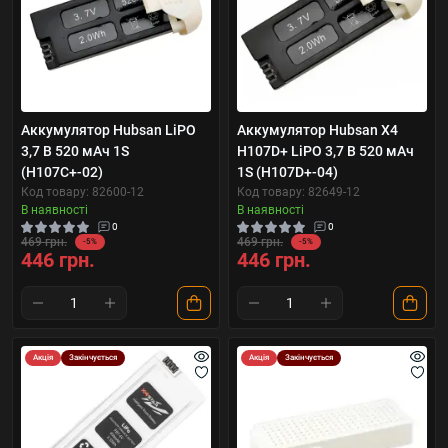
Аккумулятор Hubsan LiPO
Аккумулятор Hubsan X4
3,7 В 520 мАч 1S
H107D+ LiPO 3,7 В 520 мАч
(H107C+-02)
1S (H107D+-04)
Код товару: 82600-12
Код товару: 82649-12
В наявності
В наявності
0
0
469 грн.
469 грн.
-5%
-5%
446 грн.
446 грн.
Акція
Закінчується
Акція
Закінчується