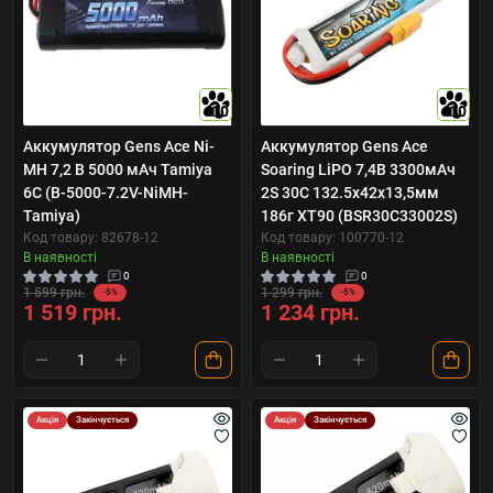
10
10
Аккумулятор Gens Ace Ni-
Аккумулятор Gens Ace
MH 7,2 В 5000 мАч Tamiya
Soaring LiPO 7,4В 3300мАч
6C (B-5000-7.2V-NiMH-
2S 30C 132.5х42х13,5мм
Tamiya)
186г XT90 (BSR30C33002S)
Код товару: 82678-12
Код товару: 100770-12
В наявності
В наявності
0
0
1 599 грн.
1 299 грн.
-5%
-5%
1 519 грн.
1 234 грн.
Акція
Закінчується
Акція
Закінчується