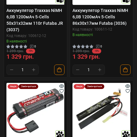
10
10
Аккумулятор Traxxas NiMH
Аккумулятор Traxxas NiMH
6,0В 1200мАч 5-Cells
6,0В 1200мАч 5-Cells
50х31х32мм 110г Futaba JR
86х30х17мм Futaba (3036)
(3037)
Код товару: 100611-12
В наявності
Код товару: 100612-12
В наявності
0
0
1 399 грн.
1 399 грн.
-5%
-5%
1 329 грн.
1 329 грн.
Акція
Закінчується
Акція
Закінчується
10
10