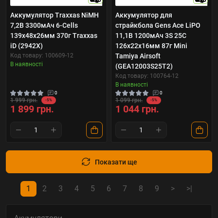
Аккумулятор Traxxas NiMH
Аккумулятор для
7,2В 3300мАч 6-Cells
страйкбола Gens Ace LiPO
139х48х26мм 370г Traxxas
11,1В 1200мАч 3S 25C
iD (2942X)
126х22х16мм 87г Mini
Код товару: 100609-12
Tamiya Airsoft
В наявності
(GEA12003S25T2)
Код товару: 100764-12
В наявності
0
0
1 999 грн.
1 099 грн.
-5%
-5%
1 899 грн.
1 044 грн.
Показати ще
1
2
3
4
5
6
7
8
9
>
>|