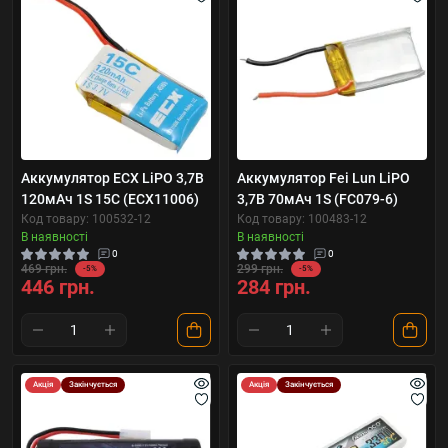
Аккумулятор ECX LiPO 3,7В
Аккумулятор Fei Lun LiPO
120мАч 1S 15C (ECX11006)
3,7В 70мАч 1S (FC079-6)
Код товару: 100532-12
Код товару: 100483-12
В наявності
В наявності
0
0
469 грн.
299 грн.
-5%
-5%
446 грн.
284 грн.
Акція
Закінчується
Акція
Закінчується