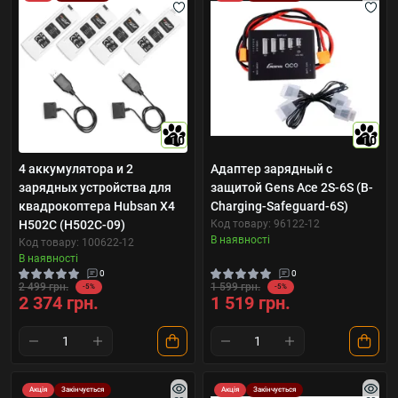
10
10
4 аккумулятора и 2
Адаптер зарядный с
зарядных устройства для
защитой Gens Ace 2S-6S (B-
квадрокоптера Hubsan X4
Charging-Safeguard-6S)
H502C (H502C-09)
Код товару: 96122-12
В наявності
Код товару: 100622-12
В наявності
0
0
2 499 грн.
1 599 грн.
-5%
-5%
2 374 грн.
1 519 грн.
Акція
Закінчується
Акція
Закінчується