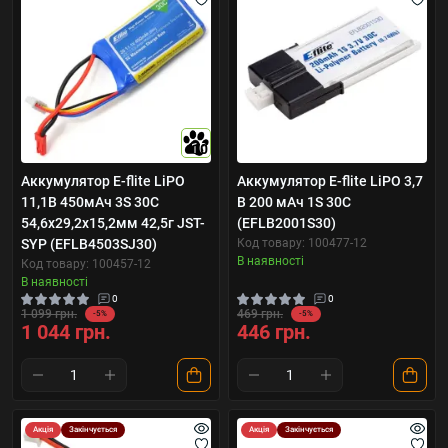
10
Аккумулятор E-flite LiPO
Аккумулятор E-flite LiPO 3,7
11,1В 450мАч 3S 30C
В 200 мАч 1S 30С
54,6х29,2х15,2мм 42,5г JST-
(EFLB2001S30)
SYP (EFLB4503SJ30)
Код товару: 100477-12
В наявності
Код товару: 100457-12
В наявності
0
0
1 099 грн.
469 грн.
-5%
-5%
1 044 грн.
446 грн.
Акція
Закінчується
Акція
Закінчується