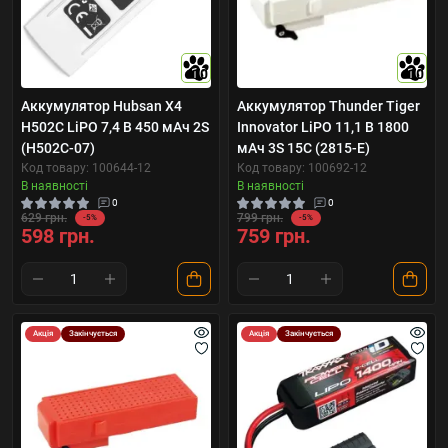
10
10
Аккумулятор Hubsan X4
Аккумулятор Thunder Tiger
H502C LiPO 7,4 В 450 мАч 2S
Innovator LiPO 11,1 В 1800
(H502C-07)
мАч 3S 15C (2815-E)
Код товару: 100644-12
Код товару: 100692-12
В наявності
В наявності
0
0
629 грн.
799 грн.
-5%
-5%
598 грн.
759 грн.
Акція
Закінчується
Акція
Закінчується