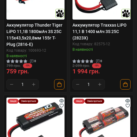
10
10
Аккумулятор Thunder Tiger
Аккумулятор Traxxas LiPO
LiPO 11,1В 1800мАч 3S 25C
11,1 В 1400 мАч 3S 25C
115х43,5х20,8мм 155г T-
(2823X)
Plug (2816-E)
Код товару: 82575-12
В наявності
Код товару: 100693-12
В наявності
0
0
799 грн.
2 099 грн.
-5%
-5%
759 грн.
1 994 грн.
Акція
Закінчується
Акція
Закінчується