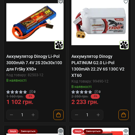
10
10
Аккумулятор Dinogy Li-Pol
Аккумулятор Dinogy
3000mAh 7.4V 2S 20x30x100
PLATINUM G2.0 Li-Pol
для FrSky X9D+
1300mAh 22.2V 6S 130C V2
Код товару: 82503-12
XT60
В наявності
Код товару: 99490-12
В наявності
0
0
1 160 грн.
2 350 грн.
-5%
-5%
1 102 грн.
2 233 грн.
Акція
Закінчується
Акція
Закінчується