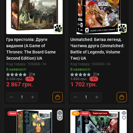
10
10
Гра престолів: Друге
Unmatched: Битва легенд.
видання (A Game of
Частина друга (Unmatched:
Thrones: The Board Game
Battle of Legends, Volume
Second Edition) UA
Two) UA
Код товару: 105468~16
Код товару: 103433~16
В наявності
В наявності
0
0
3 150 грн.
1 850 грн.
-9%
-8%
2 867 грн.
1 702 грн.
Акція
Хіт
Акція
Закінчується