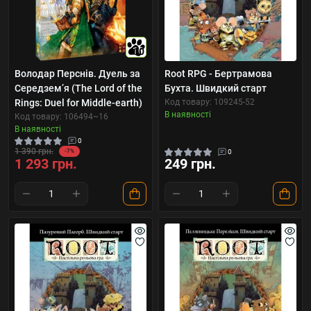
10
Володар Перснів. Дуель за
Root RPG - Бертрамова
Середземʼя (The Lord of the
Бухта. Швидкий старт
Rings: Duel for Middle-earth)
Код товару: 109245-52
В наявності
Код товару: 106494~16
В наявності
0
1 390 грн.
-7%
0
1 293 грн.
249 грн.