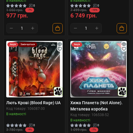
В наявності
В наявності
0
0
1 050 грн.
7 499 грн.
-7%
-10%
977 грн.
6 749 грн.
Акція
Закінчується
Акція
10
10
Лють Крові (Blood Rage) UA
Хижа Планета (Not Alone).
Код товару: 106087-30
Металева коробка
В наявності
Код товару: 106538-52
В наявності
0
0
3 780 грн.
1 099 грн.
-9%
-7%