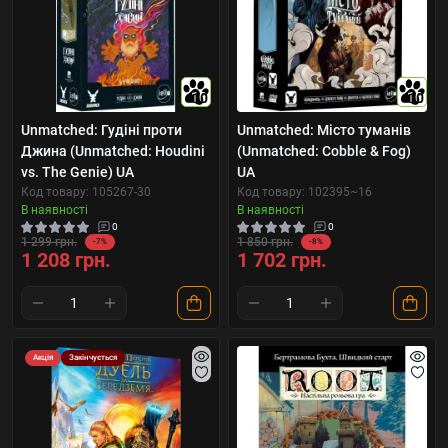
10
10
Unmatched: Гудіні проти
Unmatched: Місто туманів
Джина (Unmatched: Houdini
(Unmatched: Cobble & Fog)
vs. The Genie) UA
UA
Код товару: 105267-30
Код товару: 102395~16
В наявності
В наявності
0
0
1 299 грн.
1 850 грн.
-7%
-8%
1 208 грн.
1 702 грн.
Акція
Закінчується