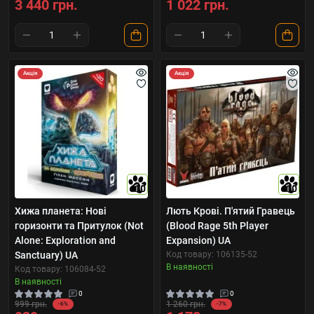
3 440 грн.
1 022 грн.
Акція
Акція
10
10
Хижа планета: Нові
Лють Крові. П'ятий Гравець
горизонти та Притулок (Not
(Blood Rage 5th Player
Alone: Exploration and
Expansion) UA
Sanctuary) UA
Код товару: 106135-52
В наявності
Код товару: 106084-52
В наявності
0
0
999 грн.
1 260 грн.
-6%
-7%