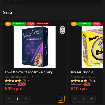
Хіти
Хіт
Популярний
Акція
Закінчується
Хіт
Популярний
Акція
За
Love Фанти 69 або Ігри в ліжку
Доббл (Dobble)
Код товару: 7218~16
Код товару: 280-30
47
12
799 грн.
649 грн.
-25%
-6%
599 грн.
610 грн.