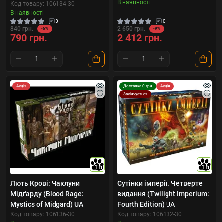
В наявності
Код товару: 106134-30
В наявності
0
0
840 грн.
2 650 грн.
-6%
-9%
790 грн.
2 412 грн.
Акція
Доставка 0 грн
Акція
Закінчується
10
10
Лють Крові: Чаклуни
Сутінки імперії. Четверте
Мідґарду (Blood Rage:
видання (Twilight Imperium:
Mystics of Midgard) UA
Fourth Edition) UA
Код товару: 106136-30
Код товару: 106132-30