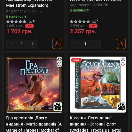
Maelstrom Expansion)
Код товару: 122966-30
В наявності
Код товару: 122965-30
В наявності
0
0
1 850 грн.
2 590 грн.
-8%
-9%
1 702 грн.
2 357 грн.
Акція
10
10
Гра престолів. Друге
Кіклади. Легендарне
видання - Матір драконів (A
видання - Загони і флот
Game of Thrones: Mother of
(Cyclades: Troops & Fleets)