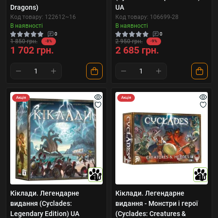
Dragons)
UA
Код товару: 122612~16
Код товару: 106699-28
В наявності
В наявності
0
0
1 850 грн.
2 950 грн.
-8%
-9%
1 702 грн.
2 685 грн.
Акція
Акція
10
10
Кіклади. Легендарне
Кіклади. Легендарне
видання (Cyclades:
видання - Монстри і герої
Legendary Edition) UA
(Cyclades: Creatures &