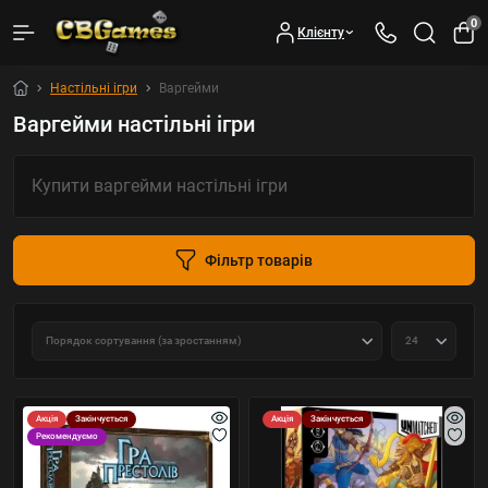
0
Клієнту
Настільні ігри
Варгейми
Варгейми настільні ігри
Купити варгейми настільні ігри
Фільтр товарів
Акція
Закінчується
Акція
Закінчується
Рекомендуємо