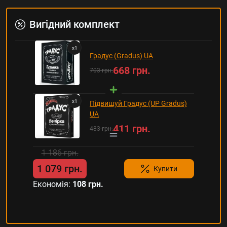
Вигідний комплект
x
1
Градус (Gradus) UA
668 грн.
703 грн.
x
1
Підвищуй Градус (UP Gradus)
UA
411 грн.
483 грн.
1 186 грн.
1 079 грн.
Купити
Економія:
108 грн.