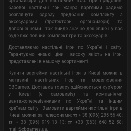
органайзери для настільних ігор. При придбанні
базової настільні гри жанра варгейми радимо
розглянути одразу придбання комплекту з
аксесуарами (протектори, органайзери) та
доповненнями - так вийде значно дешевше і у вас
буде вже повний комплект гри та аксесуарів.
Доставляємо настільні ігри по Україні і світу.
Гарантуємо низькі ціни і високу якість на ігри,
представлені в нашому асортименті.
Купити варгейми настільні ігри в Києві можна в
магазині настільних ігор та моделювання
CBGames. Доставка товару здійснюється кур'єром
у Києві (є самовивіз) та компаніями
вантажоперевізниками по Україні та іншим
країнам світу. Замовити варгейми настільні ігри в
Києві можна за телефонами: ☎️ + 38 (096) 285 56 40;
☎️ + 38 (095) 919 18 13; ☎️ +38 (063) 648 52 58;
mail@cbgames.ua.