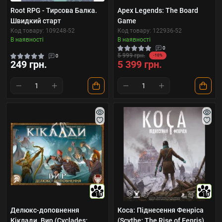
Root RPG - Тирсова Балка.
Apex Legends: The Board
Швидкий старт
Game
Код товару: 109248-52
Код товару: 122936-52
В наявності
В наявності
0
5 999 грн.
0
-10%
249 грн.
5 399 грн.
10
10
Делюкс-доповнення
Коса: Піднесення Фенріса
Кіклади. Вир (Cyclades:
(Scythe: The Rise of Fenris)