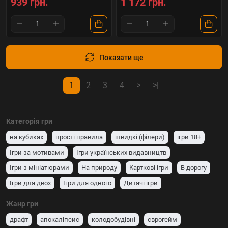
939 грн.
1 172 грн.
Показати ще
1
2
3
4
>
>|
Категорія гри
на кубиках
прості правила
швидкі (філери)
ігри 18+
Ігри за мотивами
Ігри українських видавництв
Ігри з мініатюрами
На природу
Карткові ігри
В дорогу
Ігри для двох
Ігри для одного
Дитячі ігри
Для вечірок і компанії (party game)
Сімейні ігри
Жанр гри
драфт
апокаліпсис
колодобудівні
єврогейм