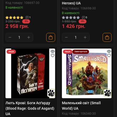
Код товару: 106697-30
Heroes) UA
В наявності
Код товару: 106698-30
В наявності
1
0
3 250 грн.
1 550 грн.
-9%
-8%
2 958 грн.
1 426 грн.
Акція
Акція
Закінчується
10
10
Лють Крові: Боги Асґарду
Маленький світ (Small
(Blood Rage: Gods of Asgard)
World) UA
UA
Код товару: 106340-30