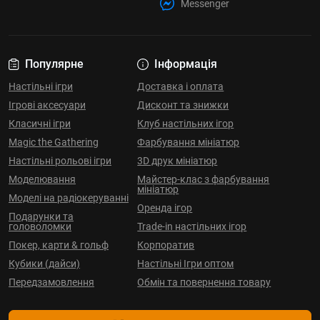
Messenger
Популярне
Інформація
Настільні ігри
Доставка і оплата
Ігрові аксесуари
Дисконт та знижки
Класичні ігри
Клуб настільних ігор
Magic the Gathering
Фарбування мініатюр
Настільні рольові ігри
3D друк мініатюр
Моделювання
Майстер-клас з фарбування
мініатюр
Моделі на радіокеруванні
Оренда ігор
Подарунки та
головоломки
Trade-in настільних ігор
Покер, карти & гольф
Корпоратив
Кубики (дайси)
Настільні Ігри оптом
Передзамовлення
Обмін та повернення товару