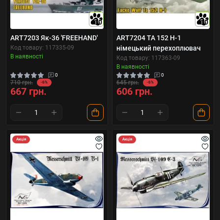
10
10
ART7203 Як-36 'FREEHAND'
ART7204 TA 152 H-1
Код товару: 117335-09
німецький перехоплювач
В наявності
Код товару: 117363-09
В наявності
0
0
710 грн.
645 грн.
-6%
-6%
667 грн.
606 грн.
Акція
Акція