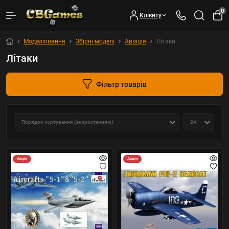
0
Клієнту
Моделювання
Збірні моделі
Авіація
Літаки
Літаки
Фільтр товарів
Акція
Акція