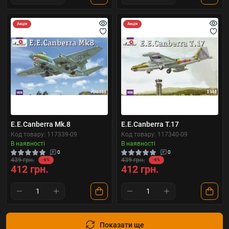
Акція
Акція
E.E.Canberra Mk.8
E.E.Canberra T.17
Код товару: 117339-09
Код товару: 117340-09
В наявності
В наявності
0
0
439 грн.
439 грн.
-6%
-6%
412 грн.
412 грн.
Показати ще