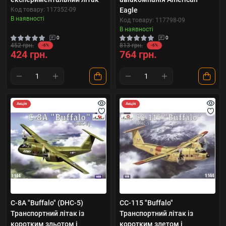
Код товару: 117352-09
Eagle
В наявності
Код товару: 117798-09
В наявності
0
0
452 грн.
813 грн.
-6%
-6%
424 грн.
764 грн.
Акція
Акція
C-8A "Buffalo" (DHC-5)
CC-115 "Buffalo"
Транспортний літак із
Транспортний літак із
коротким зльотом і
коротким злетом і