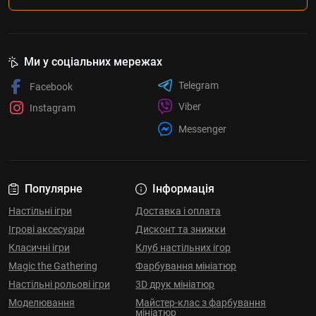
Ми у соціальних мережах
Telegram
Facebook
Viber
Instagram
Messenger
Популярне
Інформація
Настільні ігри
Доставка і оплата
Ігрові аксесуари
Дисконт та знижки
Класичні ігри
Клуб настільних ігор
Magic the Gathering
Фарбування мініатюр
Настільні рольові ігри
3D друк мініатюр
Моделювання
Майстер-клас з фарбування
мініатюр