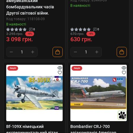
американський
Код товару: 83449-09
В наявності
бомбардувальник часів
Другої світової війни.
Код товару: 118108-09
В наявності
0
0
3 295 грн.
670 грн.
-6%
-6%
3 098 грн.
630 грн.
Акція
Акція
10
Bf-109X німецький
Bombardier CRJ-700
експериментальний літак
авіакомпанія American