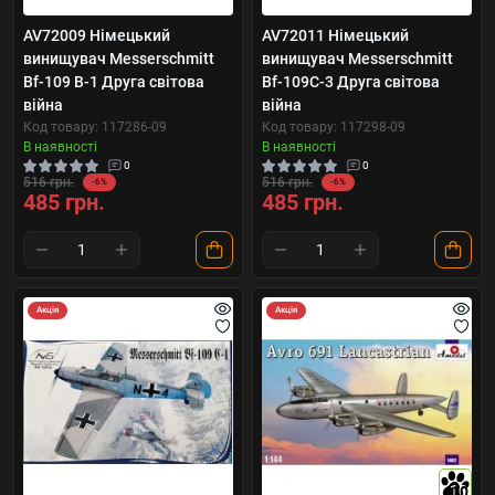
AV72009 Німецький
AV72011 Німецький
винищувач Messerschmitt
винищувач Messerschmitt
Bf-109 B-1 Друга світова
Bf-109C-3 Друга світова
війна
війна
Код товару: 117286-09
Код товару: 117298-09
В наявності
В наявності
0
0
516 грн.
516 грн.
-6%
-6%
485 грн.
485 грн.
Акція
Акція
10