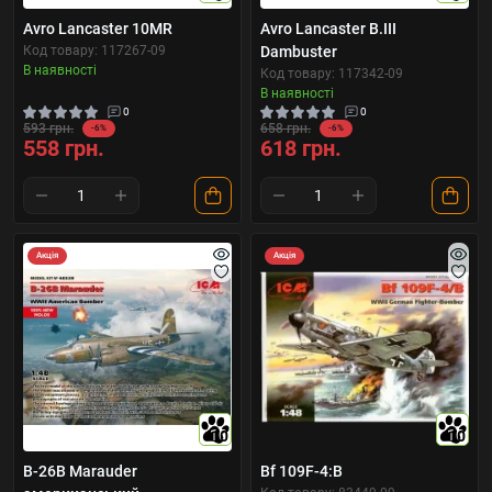
Avro Lancaster 10MR
Avro Lancaster B.III
Код товару: 117267-09
Dambuster
В наявності
Код товару: 117342-09
В наявності
0
0
593 грн.
658 грн.
-6%
-6%
558 грн.
618 грн.
Акція
Акція
10
10
B-26B Marauder
Bf 109F-4:B