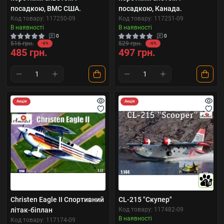
посадкою, ВМС США.
посадкою, Канада.
Код товару: 117250-09
Код товару: 117251-09
В наявності
В наявності
0
0
516 грн.
529 грн.
-6%
-6%
485 грн.
497 грн.
Акція
Акція
10
Christen Eagle II Спортивний
CL-215 "Скупер"
літак-біплан
Код товару: 117482-09
В наявності
Код товару: 117174-09