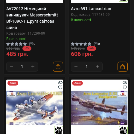
AV72012 Німецький
Avro 691 Lancastrian
винищувач Messerschmitt
Код товару: 117481-09
В наявності
Bf-109C-1 Друга світова
війна
Код товару: 117299-09
В наявності
0
0
516 грн.
645 грн.
-6%
-6%
485 грн.
606 грн.
Акція
Акція
10
10