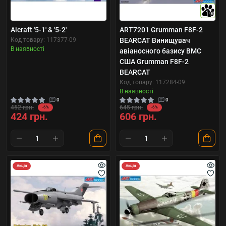
10
Aicraft '5-1' & '5-2'
ART7201 Grumman F8F-2
Код товару: 117377-09
BEARCAT Винищувач
В наявності
авіаносного базису ВМС
США Grumman F8F-2
BEARCAT
Код товару: 117284-09
В наявності
0
0
452 грн.
645 грн.
-6%
-6%
424 грн.
606 грн.
Акція
Акція