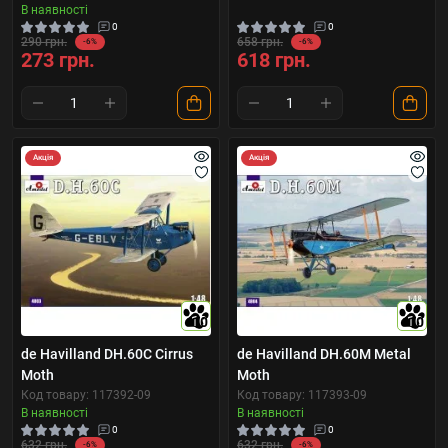
В наявності
0
0
290 грн.
658 грн.
-6%
-6%
273 грн.
618 грн.
Акція
Акція
10
10
de Havilland DH.60C Cirrus
de Havilland DH.60M Metal
Moth
Moth
Код товару: 117392-09
Код товару: 117393-09
В наявності
В наявності
0
0
632 грн.
632 грн.
-6%
-6%