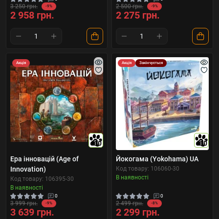
3 250 грн.
2 500 грн.
-9%
-9%
2 958 грн.
2 275 грн.
Акція
Акція
Закінчується
10
10
Ера інновацій (Age of
Йокогама (Yokohama) UA
Innovation)
Код товару: 106060-30
В наявності
Код товару: 106395-30
В наявності
0
0
3 999 грн.
2 499 грн.
-9%
-8%
3 639 грн.
2 299 грн.