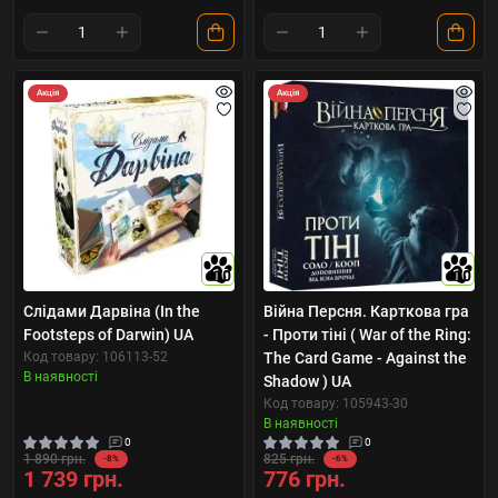
Акція
Акція
10
10
Слідами Дарвіна (In the
Війна Персня. Карткова гра
Footsteps of Darwin) UA
- Проти тіні ( War of the Ring:
Код товару: 106113-52
The Card Game - Against the
В наявності
Shadow ) UA
Код товару: 105943-30
В наявності
0
0
1 890 грн.
825 грн.
-8%
-6%
1 739 грн.
776 грн.