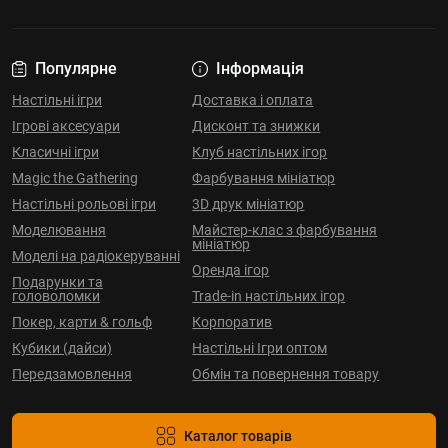
Популярне
Інформація
Настільні ігри
Доставка і оплата
Ігрові аксесуари
Дисконт та знижки
Класичні ігри
Клуб настільних ігор
Magic the Gathering
Фарбування мініатюр
Настільні рольові ігри
3D друк мініатюр
Моделювання
Майстер-клас з фарбування
мініатюр
Моделі на радіокеруванні
Оренда ігор
Подарунки та
головоломки
Trade-in настільних ігор
Покер, карти & гольф
Корпоратив
Кубики (дайси)
Настільні Ігри оптом
Передзамовлення
Обмін та повернення товару
Каталог товарів