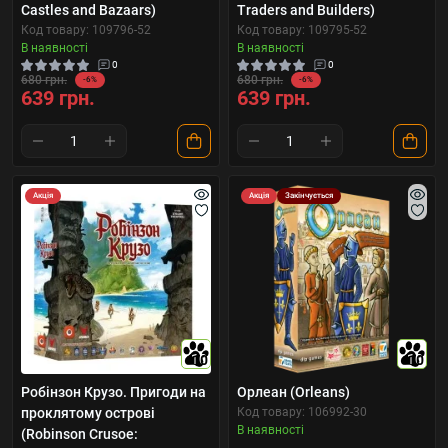
Castles and Bazaars)
Traders and Builders)
Код товару: 109796-52
Код товару: 109795-52
В наявності
В наявності
0
0
680 грн.
680 грн.
-6%
-6%
639 грн.
639 грн.
Акція
Акція
Закінчується
10
10
Робінзон Крузо. Пригоди на
Орлеан (Orleans)
проклятому острові
Код товару: 106992-30
В наявності
(Robinson Crusoe: