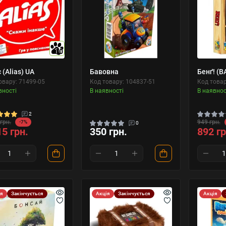
10
 (Alias) UA
Бавовна
Бенґ! (B
овару: 71499-05
Код товару: 104837-51
Код товар
вності
В наявності
В наявнос
2
грн.
949 грн.
-7%
0
15 грн.
350 грн.
892 гр
ія
Закінчується
Акція
Закінчується
Акція