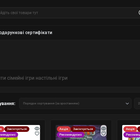
одарункові сертифікати
ти сімейні ігри настільні ігри
ування:
ія
Закінчується
Акція
Закінчується
Акція
омендуємо
Рекомендуємо
Рекомен