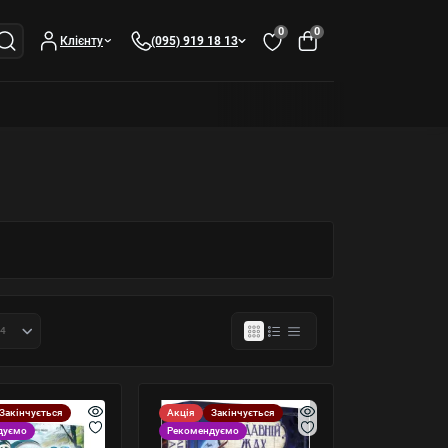
0
0
Клієнту
(095) 919 18 13
Закінчується
Акція
Закінчується
дуємо
Рекомендуємо