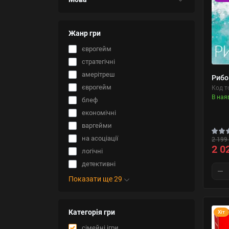
Жанр гри
єврогейм
стратегічні
амерітреш
Рибо
єврогейм
Код т
В ная
блеф
економічні
варгейми
на асоціації
2 199 
2 0
логічні
детективні
Показати ще 29
Категорія гри
Хіт
сімейні ігри