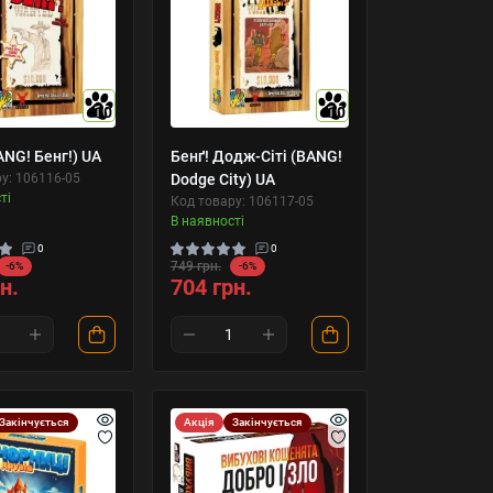
10
10
ANG! Бенг!) UA
Бенґ! Додж-Сіті (BANG!
у: 106116-05
Dodge City) UA
ті
Код товару: 106117-05
В наявності
0
0
749 грн.
-6%
-6%
н.
704 грн.
Закінчується
Акція
Закінчується