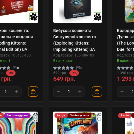
10
10
хові кошенята:
Вибухові кошенята:
Володар
інальне видання
Сингулярні кошенята
Дуель з
oding Kittens:
(Exploding Kittens:
(The Lord
nal Edition) UA
Imploding Kittens) UA
Duel for
овару: 105486-103
Код товару: 105488-103
Код това
вності
В наявності
В наявнос
0
0
рн.
690 грн.
1 390 грн.
-6%
-6%
 грн.
649 грн.
1 293 
ія
Рекомендуємо
Акція
Закінчується
Акція