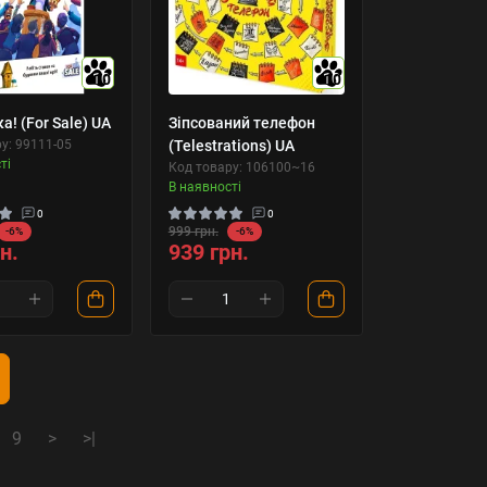
10
10
а! (For Sale) UA
Зіпсований телефон
у: 99111-05
(Telestrations) UA
ті
Код товару: 106100~16
В наявності
0
0
999 грн.
-6%
-6%
н.
939 грн.
9
>
>|