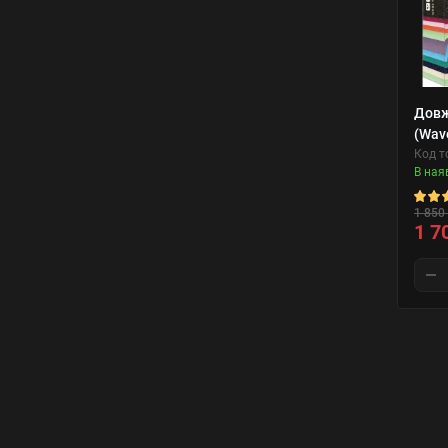
Довж
(Wav
Код т
В ная
1 850 
1 7