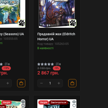
10
10
у (Seasons) UA
Прадавній жах (Eldritch
у: 105555-05
Horror) UA
ті
Код товару: 105263-05
В наявності
0
0
3 150 грн.
-19%
-9%
грн.
2 867 грн.
Акція
Акція
Закінчується
ться