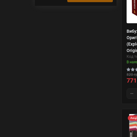
Вибу
Ориг
(Expl
Origi
Код т
В ная
820 г
771
Акц