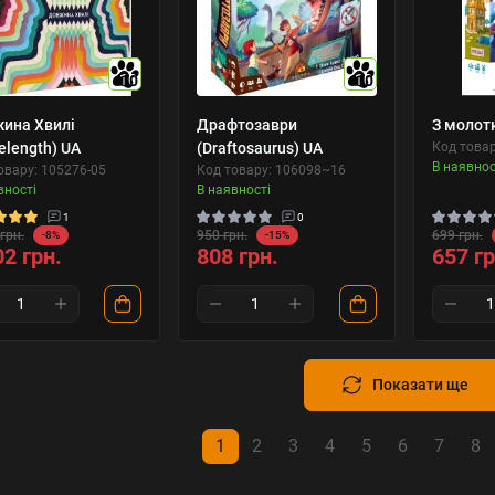
10
10
ина Хвилі
Драфтозаври
З молотк
elength) UA
(Draftosaurus) UA
Код товар
В наявнос
овару: 105276-05
Код товару: 106098~16
вності
В наявності
1
0
грн.
950 грн.
699 грн.
-8%
-15%
02 грн.
808 грн.
657 гр
Показати ще
1
2
3
4
5
6
7
8