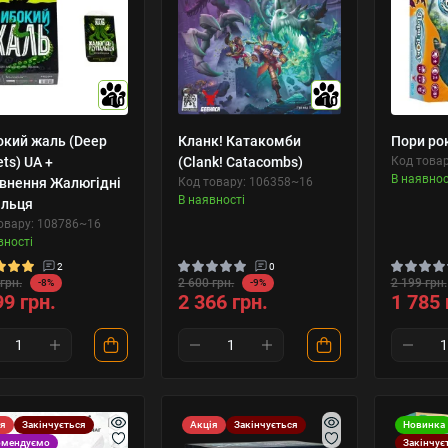
10
10
окий жаль (Deep
Кланк! Катакомби
Пори рок
ts) UA +
(Clank! Catacombs)
Код товар
В наявнос
внення Жалюгідні
Код товару: 106358~16
В наявності
льця
овару: 108786~16
вності
2
0
грн.
2 600 грн.
2 199 грн.
-8%
-9%
99 грн.
2 366 грн.
1 785 
ія
Закінчується
Акція
Закінчується
Новинка
омендуємо
Закінчує