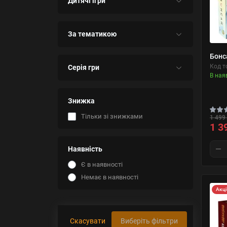
Дитячі ігри
За тематикою
Бонс
Код т
Серія гри
В ная
Знижка
Тільки зі знижками
1 499 
1 3
Наявність
Є в наявності
Немає в наявності
Акц
Скасувати
Виберіть фільтри