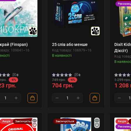
Рекомен
10
10
край (Finspan)
25 слів або менше
Dixit Ki
овару: 109841~16
Код товару: 106979~16
Діксіт)
вності
В наявності
Код това
В наявнос
0
0
грн.
749 грн.
1 299 грн.
-8%
-6%
23 грн.
704 грн.
1 208 
Акція
Закінчується
Закінчується
Акція
Рекомен