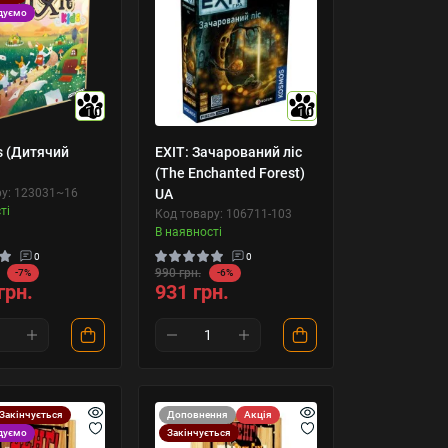
дуємо
10
10
ds (Дитячий
EXIT: Зачарований ліс
(The Enchanted Forest)
ру: 123031~16
UA
ті
Код товару: 106711-103
В наявності
0
0
990 грн.
-7%
-6%
грн.
931 грн.
Закінчується
Доповнення
Акція
дуємо
Закінчується