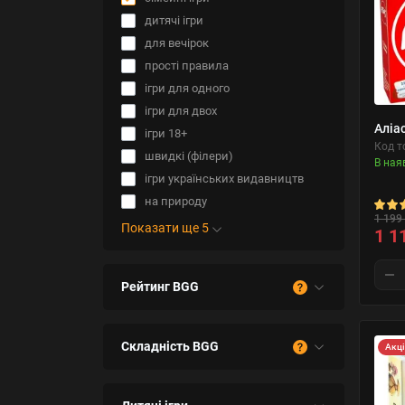
дитячі ігри
для вечірок
прості правила
ігри для одного
ігри для двох
Аліас
ігри 18+
Код т
швидкі (філери)
В ная
ігри українських видавництв
на природу
1 199 
Показати ще 5
1 1
Рейтинг BGG
Складність BGG
Акц