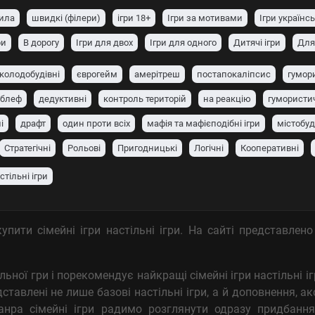
вила
швидкі (філери)
ігри 18+
Ігри за мотивами
Ігри українс
ри
В дорогу
Ігри для двох
Ігри для одного
Дитячі ігри
Для 
колодобудівні
єврогейм
амерітреш
постапокаліпсис
гумор
блеф
дедуктивні
контроль територій
на реакцію
гумористи
і
драфт
один проти всіх
мафія та мафієподібні ігри
містобуд
Стратегічні
Рольові
Пригодницькі
Логічні
Кооперативні
тільні ігри
ити сімейні ігри настільні ігри. На сайті представлен
ої гри і порекомендує найкращі сімейні ігри настільні ігр
тавлені не лише базові настільні ігри, а й доповнення, ак
жанра сімейні ігри радимо розглянути одразу придбання