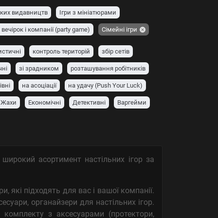
ьких видавництв
Ігри з мініатюрами
вечірок і компанії (party game)
Сімейні ігри
истичні
контроль територій
збір сетів
чні
зі зрадником
розташування робітників
івні
на асоціації
на удачу (Push Your Luck)
Жахи
Економічні
Детективні
Варгейми
о широкий асортимент настільних ігор за
и, які підходять для вас і вашої компанії.
сесуари, органайзери для настільних ігор.
 комплекту з аксесуарами (протектори,