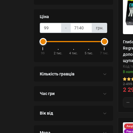
Ціна
-
грн.
Глиб
Regre
99
2 тис.
4 тис.
5 тис.
7 тис.
допо
щупа
Код т
В ная
Кількість гравців
2 499 
2 2
Час гри
Вік від
Акц
Рек
Мова