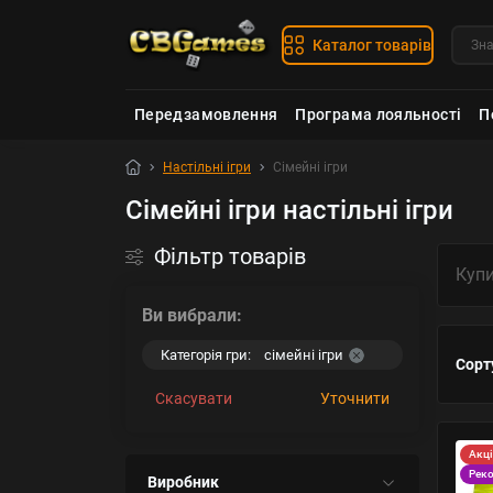
Каталог товарів
Передзамовлення
Програма лояльності
П
Настільні ігри
Сімейні ігри
Сімейні ігри настільні ігри
Фільтр товарів
Купи
Ви вибрали:
сімейні ігри
Категорія гри:
Сорт
Скасувати
Уточнити
Акц
Рек
Виробник