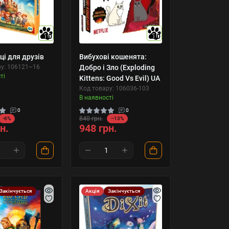
10
10
і для друзів
Вибухові кошенята:
ру: 106121~16
Добро і Зло (Exploding
ті
Kittens: Good Vs Evil) UA
Код товару: 106036-103
В наявності
0
0
840 грн.
-6%
--13%
н.
948 грн.
Закінчується
Акція
Закінчується