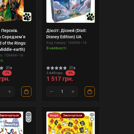
10
10
 Перснів.
Діксіт: Дісней (Dixit:
а Середземʼя
Disney Edition) UA
 of the Rings:
Код товару: 106096~16
В наявності
 Middle-earth)
ру: 106494~16
ті
0
0
1 649 грн.
-7%
-8%
грн.
1 517 грн.
Закінчується
Акція
Закінчується