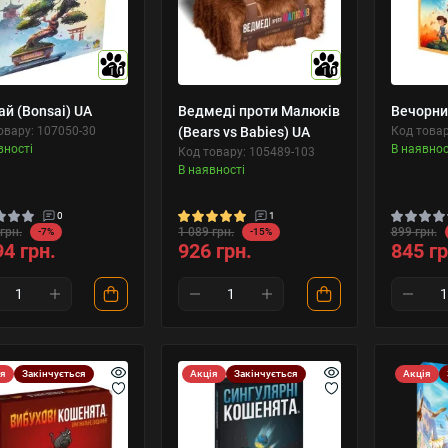
10
10
ай (Bonsai) UA
Ведмеді проти Малюків
Вечорниц
овару: 107050-30
(Bears vs Babies) UA
Код това
вності
В наявнос
Код товару: 105489-103
В наявності
0
1
грн.
1 089 грн.
899 грн.
-7%
-15%
94 грн.
926 грн.
845 гр
ія
Закінчується
Акція
Закінчується
Акція