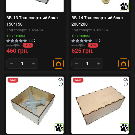
10
BB-13 Транспортний бокс
BB-14 Транспортний бокс
150*150
200*200
Код товару: 81694-34
Код товару: 81695-34
В наявності
В наявності
0
0
582 грн.
791 грн.
-21%
-21%
460 грн.
625 грн.
Акція
Акція
10
10