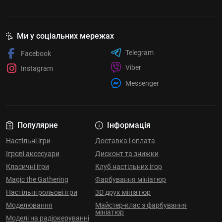
Ми у соціальних мережах
Telegram
Facebook
Viber
Instagram
Messenger
Популярне
Інформація
Настільні ігри
Доставка і оплата
Ігрові аксесуари
Дисконт та знижки
Класичні ігри
Клуб настільних ігор
Magic the Gathering
Фарбування мініатюр
Настільні рольові ігри
3D друк мініатюр
Моделювання
Майстер-клас з фарбування
мініатюр
Моделі на радіокеруванні