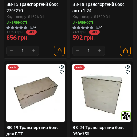
BB-15 Транспортний бокс
BB-18 Транспортний бокс
270*270
авто 1:24
Код товару: 81696-34
Код товару: 81699-34
В наявності
В наявності
0
0
1 083 грн.
749 грн.
-21%
-21%
856 грн.
592 грн.
Акція
Акція
10
BB-19 Транспортний бокс
BB-24 Транспортний бокс
для БТТ
350x350