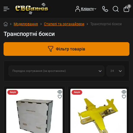
0
Клієнту
Моделювання
Стапелі та органайзери
Транспортні бокси
Транспортні бокси
Фільтр товарів
Акція
Акція