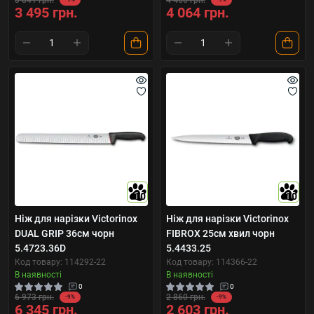
3 841 грн.
4 466 грн.
3 495 грн.
4 064 грн.
10
10
Ніж для нарізки Victorinox
Ніж для нарізки Victorinox
DUAL GRIP 36см чорн
FIBROX 25см хвил чорн
5.4723.36D
5.4433.25
Код товару: 114292-22
Код товару: 114366-22
В наявності
В наявності
0
0
6 973 грн.
2 860 грн.
-9%
-9%
6 345 грн.
2 603 грн.