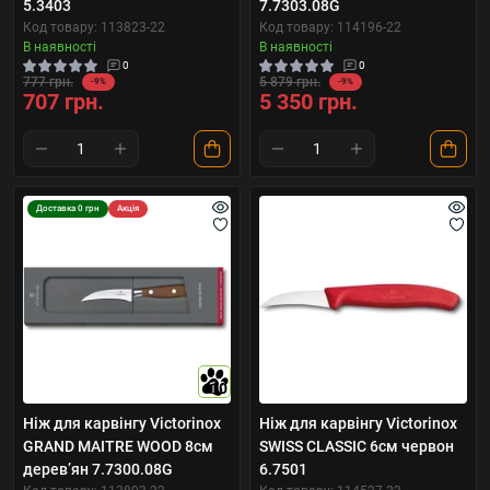
5.3403
7.7303.08G
Код товару: 113823-22
Код товару: 114196-22
В наявності
В наявності
0
0
777 грн.
5 879 грн.
-9%
-9%
707 грн.
5 350 грн.
Доставка 0 грн
Акція
10
Ніж для карвінгу Victorinox
Ніж для карвінгу Victorinox
GRAND MAITRE WOOD 8см
SWISS CLASSIC 6см червон
дерев’ян 7.7300.08G
6.7501