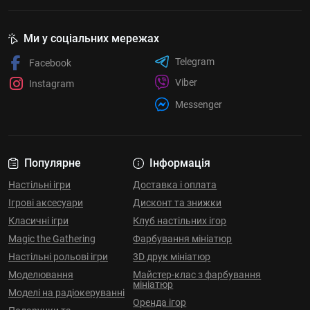
Ми у соціальних мережах
Telegram
Facebook
Viber
Instagram
Messenger
Популярне
Інформація
Настільні ігри
Доставка і оплата
Ігрові аксесуари
Дисконт та знижки
Класичні ігри
Клуб настільних ігор
Magic the Gathering
Фарбування мініатюр
Настільні рольові ігри
3D друк мініатюр
Моделювання
Майстер-клас з фарбування
мініатюр
Моделі на радіокеруванні
Оренда ігор