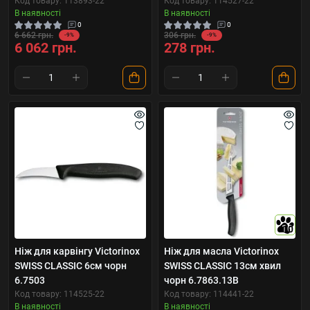
Код товару: 113893-22
Код товару: 114527-22
В наявності
В наявності
0
0
6 662 грн.
306 грн.
-9%
-9%
6 062 грн.
278 грн.
10
Ніж для карвінгу Victorinox
Ніж для масла Victorinox
SWISS CLASSIC 6см чорн
SWISS CLASSIC 13см хвил
6.7503
чорн 6.7863.13B
Код товару: 114525-22
Код товару: 114441-22
В наявності
В наявності