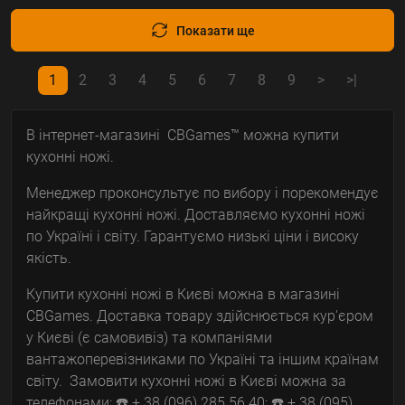
Показати ще
1
2
3
4
5
6
7
8
9
>
>|
В інтернет-магазині CBGames™ можна купити
кухонні ножі.
Менеджер проконсультує по вибору і порекомендує
найкращі кухонні ножі. Доставляємо кухонні ножі
по Україні і світу. Гарантуємо низькі ціни і високу
якість.
Купити кухонні ножі в Києві можна в магазині
CBGames. Доставка товару здійснюється кур'єром
у Києві (є самовивіз) та компаніями
вантажоперевізниками по Україні та іншим країнам
світу. Замовити кухонні ножі в Києві можна за
телефонами: ☎️ + 38 (096) 285 56 40; ☎️ + 38 (095)