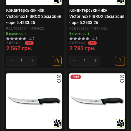
10
10
Кондитерський ніж
Кондитерський ніж
Victorinox FIBROX 25см хвил
Victorinox FIBROX 26см хвил
чорн 5.4233.25
чорн 5.2933.26
Код товару: 114368-22
Код товару: 114373-22
В наявності
В наявності
0
0
2 821 грн.
3 057 грн.
-9%
-9%
2 567 грн.
2 782 грн.
Акція
10
10