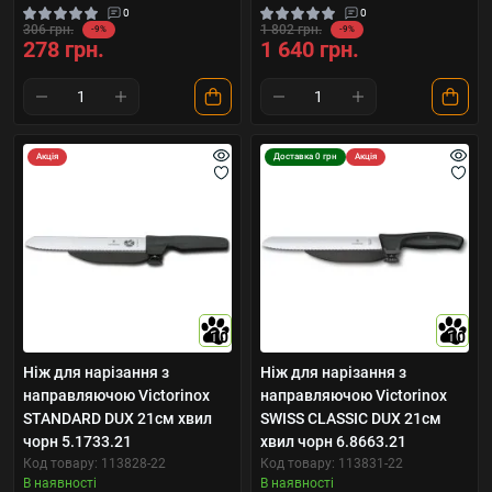
0
0
306 грн.
1 802 грн.
-9%
-9%
278 грн.
1 640 грн.
Акція
Доставка 0 грн
Акція
10
10
Ніж для нарізання з
Ніж для нарізання з
направляючою Victorinox
направляючою Victorinox
STANDARD DUX 21см хвил
SWISS CLASSIC DUX 21см
чорн 5.1733.21
хвил чорн 6.8663.21
Код товару: 113828-22
Код товару: 113831-22
В наявності
В наявності