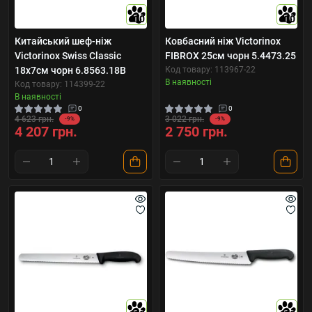
10
10
Китайський шеф-ніж
Ковбасний ніж Victorinox
Victorinox Swiss Classic
FIBROX 25см чорн 5.4473.25
18x7см чорн 6.8563.18B
Код товару: 113967-22
В наявності
Код товару: 114399-22
В наявності
0
0
4 623 грн.
3 022 грн.
-9%
-9%
4 207 грн.
2 750 грн.