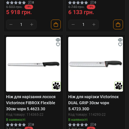
0
0
6 503 грн.
6 740 грн.
-9%
-9%
5 918 грн.
6 133 грн.
10
10
Ніж для нарізання лосося
Ніж для нарізки Victorinox
Victorinox FIBROX Flexible
DUAL GRIP 30см чорн
30см чорн 5.4623.30
5.4723.30D
Код товару: 114365-22
Код товару: 114293-22
В наявності
В наявності
0
0
-9%
-9%