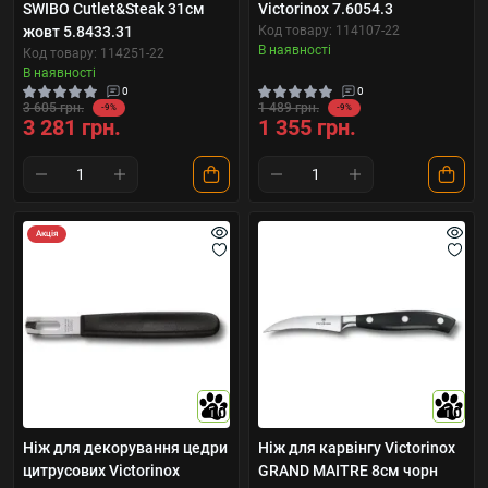
SWIBO Cutlet&Steak 31см
Victorinox 7.6054.3
жовт 5.8433.31
Код товару: 114107-22
В наявності
Код товару: 114251-22
В наявності
0
0
3 605 грн.
1 489 грн.
-9%
-9%
3 281 грн.
1 355 грн.
Акція
10
10
Ніж для декорування цедри
Ніж для карвінгу Victorinox
цитрусових Victorinox
GRAND MAITRE 8см чорн