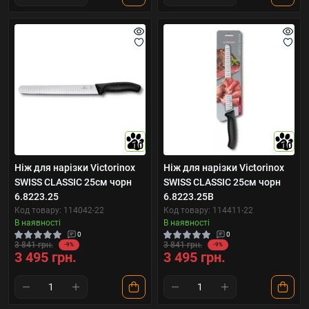
10
10
Ніж для нарізки Victorinox
Ніж для нарізки Victorinox
SWISS CLASSIC 25см чорн
SWISS CLASSIC 25см чорн
6.8223.25
6.8223.25B
Код товару: 114042-22
Код товару: 114411-22
В наявності
В наявності
0
0
3 841 грн.
3 841 грн.
-9%
-9%
3 495 грн.
3 495 грн.