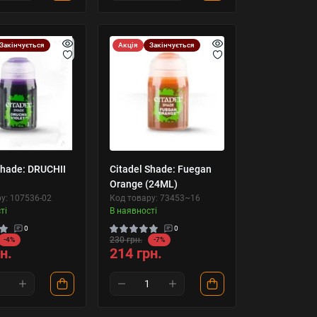
Закінчується
Акція
Закінчується
Shade: DRUCHII
Citadel Shade: Fuegan
Orange (24ML)
у: 107536-02
Код товару: 73453~16
ті
В наявності
0
0
230 грн.
-4%
-7%
н.
214 грн.