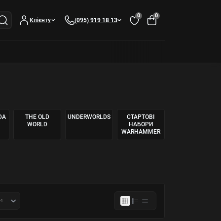
0
0
Клієнту
(095) 919 18 13
DA
THE OLD
UNDERWORLDS
СТАРТОВІ
WORLD
НАБОРИ
WARHAMMER