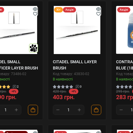
ія
Хіт
Акція
Акція
10
DEL SMALL
CITADEL SMALL LAYER
CONTRAS
FICER LAYER BRUSH
BRUSH
BLUE (1
овару: 73486-02
Код товару: 43830-02
Код товар
вності
В наявності
В наявнос
2
0
грн.
420 грн.
295 грн.
-4%
-4%
90 грн.
403 грн.
283 гр