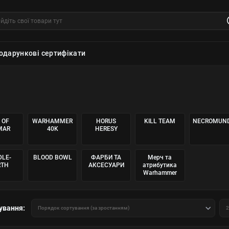
одарункові сертифікати
 OF
WARHAMMER
HORUS
KILL TEAM
NECROMUN
MAR
40K
HERESY
DLE-
BLOOD BOWL
ФАРБИ ТА
Мерч та
RTH
АКСЕСУАРИ
атрибутика
Warhammer
ування: