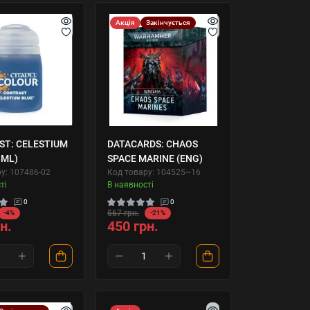
Акція
Закінчується
T: CELESTIUM
DATACARDS: CHAOS
8ML)
SPACE MARINE (ENG)
у: 107486-02
Код товару: 104525~16
ті
В наявності
0
0
567 грн.
-4%
-21%
н.
450 грн.