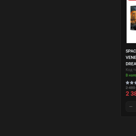
SPAC
VEN
DRE
Код т
В ная
2 480 
2 3