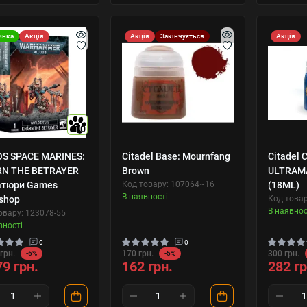
инка
Акція
Акція
Закінчується
Акція
10
S SPACE MARINES:
Citadel Base: Mournfang
Citadel C
N THE BETRAYER
Brown
ULTRAM
атюри Games
Код товару: 107064~16
(18ML)
В наявності
shop
Код товар
В наявнос
овару: 123078-55
вності
0
0
грн.
170 грн.
300 грн.
-6%
-5%
79 грн.
162 грн.
282 гр