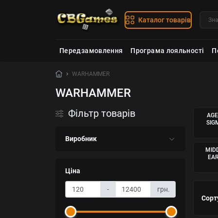
Каталог товарів
Передзамовлення
Програма лояльності
П
WARHAMMER
WARHAMMER
Фільтр товарів
AGE
SIG
Виробник
MID
EA
Ціна
-
грн.
Сорт