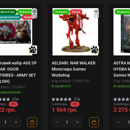
авка 0 грн
Новинка
Новинка
Акція
Новинка
едзамовлення
Акція
10
10
товий набір AGE OF
AELDARI: WAR WALKER
ASTRA M
AR: OGOR
Мініатюра Games
HYDRA М
RIBES - ARMY SET
Workshop
Games W
LISH)
Код товару: 123081-55
Код товар
В наявності
В наявнос
овару: 125304-1
дзамовлення
0
0
грн.
1 600 грн.
2 420 грн.
-2%
-6%
22 грн.
1 504 грн.
2 275 