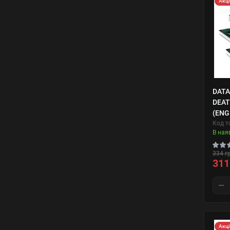
Акц
DATA
DEA
(ENG
Код т
В ная
334 г
311
Акц