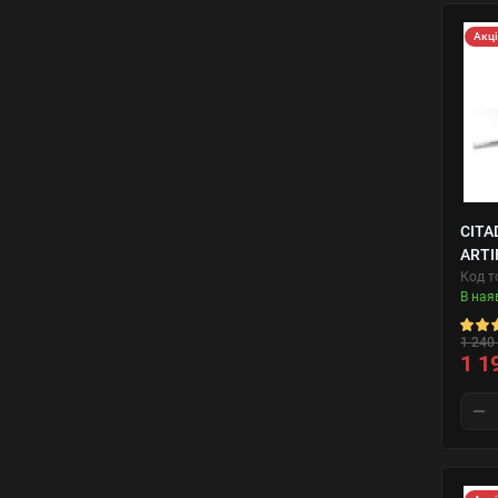
Акц
CITA
ARTI
Код т
В ная
1 240 
1 1