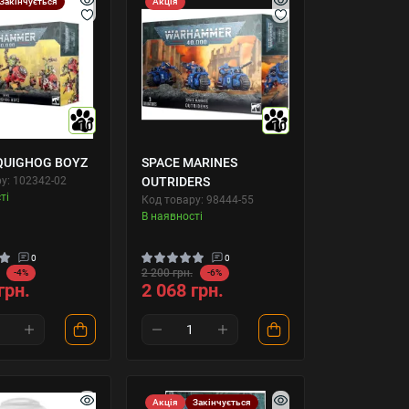
Закінчується
Акція
10
10
QUIGHOG BOYZ
SPACE MARINES
у: 102342-02
OUTRIDERS
ті
Код товару: 98444-55
В наявності
0
0
2 200 грн.
-4%
-6%
грн.
2 068 грн.
Акція
Закінчується