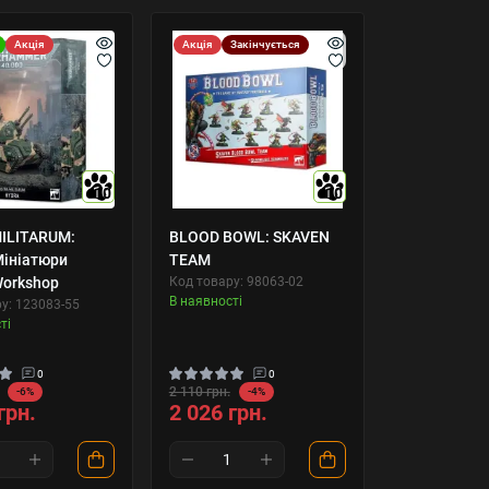
Акція
Акція
Закінчується
10
10
ILITARUM:
BLOOD BOWL: SKAVEN
ініатюри
TEAM
orkshop
Код товару: 98063-02
В наявності
у: 123083-55
ті
0
0
2 110 грн.
-6%
-4%
грн.
2 026 грн.