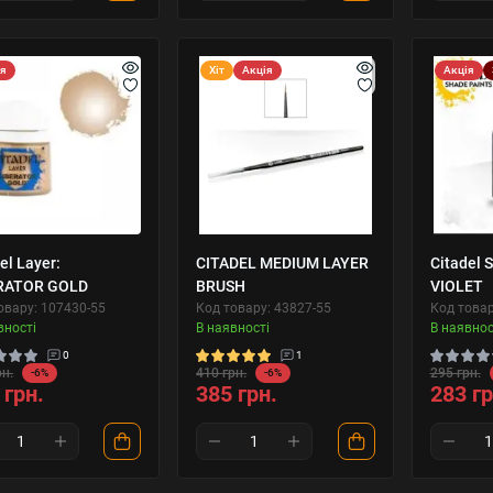
ія
Хіт
Акція
Акція
el Layer:
CITADEL MEDIUM LAYER
Citadel 
RATOR GOLD
BRUSH
VIOLET
овару: 107430-55
Код товару: 43827-55
Код товар
вності
В наявності
В наявнос
0
1
рн.
410 грн.
295 грн.
-6%
-6%
 грн.
385 грн.
283 гр