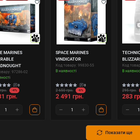
10
10
E MARINES
SPACE MARINES
TECHNIC
ERABLE
VINDICATOR
BLIZZAR
ADNOUGHT
Код товару: 99830-55
Код товар
В наявності
В наявнос
овару: 97286-02
вності
0
0
грн.
2 650 грн.
295 грн.
-4%
-6%
81 грн.
2 491 грн.
283 гр
Показати ще