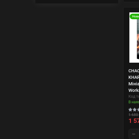
Нов
CHAO
KHAR
Міні
Work
Код т
В ная
1 680 
1 5