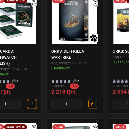
ія
Закінчується
Акція
Акція
10
CARDS:
ORKS: DEFFKILLA
ORKS: S
THWATCH
WARTRIKE
Код товар
В наявнос
LISH)
Код товару: 76186-55
В наявності
овару: 81541~16
вності
0
0
рн.
2 360 грн.
2 640 грн.
-7%
-6%
 грн.
2 218 грн.
2 534 
ія
Закінчується
Акція
Акція