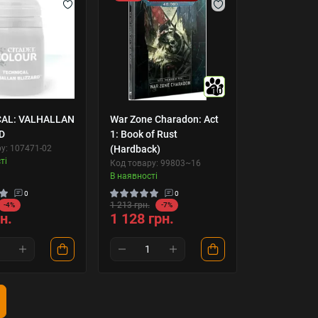
10
AL: VALHALLAN
War Zone Charadon: Act
D
1: Book of Rust
у: 107471-02
(Hardback)
ті
Код товару: 99803~16
В наявності
0
0
1 213 грн.
-4%
-7%
н.
1 128 грн.