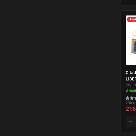
Акц
Citad
LIBE
Код т
В ная
230 г
216