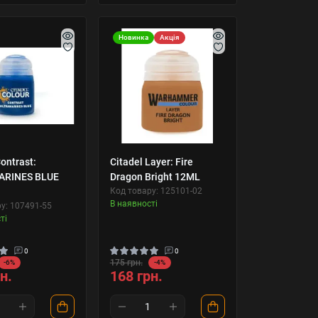
Новинка
Акція
ontrast:
Citadel Layer: Fire
ARINES BLUE
Dragon Bright 12ML
Код товару: 125101-02
В наявності
у: 107491-55
ті
0
0
175 грн.
-6%
-4%
н.
168 грн.