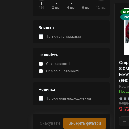
120
2 тис.
4 тис.
8 тис.
12 тис.
Дост
Пер
Знижка
Тільки зі знижками
Наявність
Стар
Є в наявності
SIGM
Немає в наявності
MAWT
(ENG
Код т
Новинка
Пере
Тільки нові надходження
9 920 
9 7
Скасувати
Виберіть фільтри