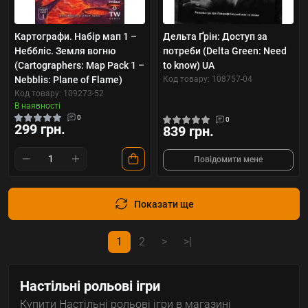
Картографи. Набір мап 1 –
Дельта Ґрін: Доступ за
Неббліс. Земля вогню
потреби (Delta Green: Need
(Cartographers: Map Pack 1 –
to know) UA
Nebblis: Plane of Flame)
Код товару: 108757-04
Код товару: 109273-52
В наявності
0
0
299 грн.
839 грн.
Повідомити мене
Показати ще
1
2
>
>|
Настільні рольові ігри
Купити Настільні рольові ігри в магазині