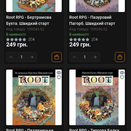
Root RPG - Бертрамова
Root RPG - Пазуровий
Бухта. Швидкий старт
Пагорб. Швидкий старт
Код товару: 109245-52
Код товару: 109246-52
В наявності
В наявності
0
0
249 грн.
249 грн.
Root RPG - Пелленицьке
Root RPG - Тирсова Балка.