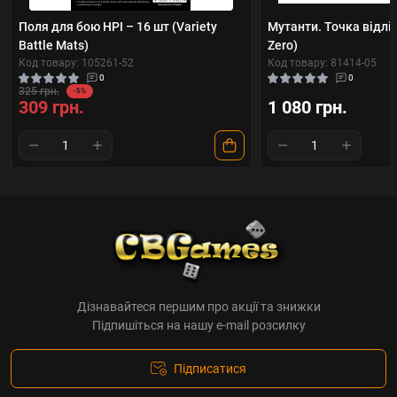
Поля для бою НРІ – 16 шт (Variety
Мутанти. Точка відлік
Battle Mats)
Zero)
Код товару: 105261-52
Код товару: 81414-05
0
0
325 грн.
-5%
309 грн.
1 080 грн.
Дізнавайтеся першим про акції та знижки
Підпишіться на нашу e-mail розсилку
Підписатися