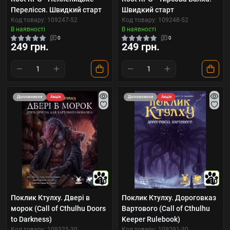
Перелісся. Швидкий старт
Швидкий старт
Код товару: 109247-52
Код товару: 109248-52
В наявності
В наявності
0
0
249 грн.
249 грн.
Доповнення
Акція
Доповнення
Акція
10
10
Поклик Ктулху. Двері в
Поклик Ктулху. Дороговказ
морок (Call of Cthulhu Doors
Вартового (Call of Cthulhu
to Darkness)
Keeper Rulebook)
Код товару: 109325-30
Код товару: 109291-30