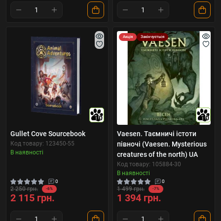
Акція
Закінчується
10
10
Gullet Cove Sourcebook
Vaesen. Таємничі істоти
Код товару: 123450-55
півночі (Vaesen. Mysterious
В наявності
creatures of the north) UA
Код товару: 105884-30
В наявності
0
0
2 250 грн.
1 499 грн.
-6%
-7%
2 115 грн.
1 394 грн.