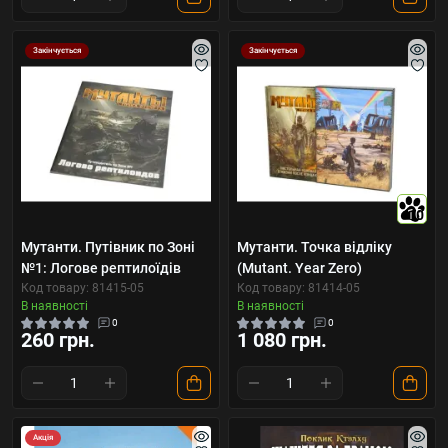
Закінчується
Закінчується
10
Мутанти. Путівник по Зоні
Мутанти. Точка відліку
№1: Логове рептилоїдів
(Mutant. Year Zero)
Код товару: 81415-05
Код товару: 81414-05
В наявності
В наявності
0
0
260 грн.
1 080 грн.
Акція