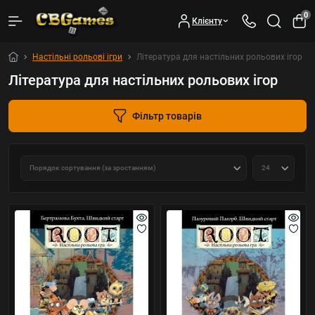
0
Клієнту
Настільні рольові ігри
Література для настільних рольових ігор
Література для настільних рольових ігор
Фільтр товарів