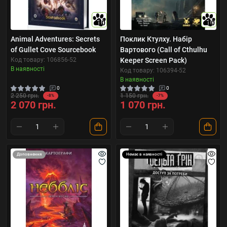
10
10
Animal Adventures: Secrets
Поклик Ктулху. Набір
of Gullet Cove Sourcebook
Вартового (Call of Cthulhu
Код товару: 106856-52
Keeper Screen Pack)
В наявності
Код товару: 106394-52
В наявності
0
0
2 250 грн.
1 150 грн.
-8%
-7%
2 070 грн.
1 070 грн.
Доповнення
Немає в наявності