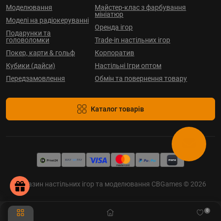
Моделювання
Майстер-клас з фарбування
мініатюр
Моделі на радіокеруванні
Оренда ігор
Подарунки та
головоломки
Trade-in настільних ігор
Покер, карти & гольф
Корпоратив
Кубики (дайси)
Настільні Ігри оптом
Передзамовлення
Обмін та повернення товару
Каталог товарів
Магазин настільних ігор та моделювання CBGames © 2026
0