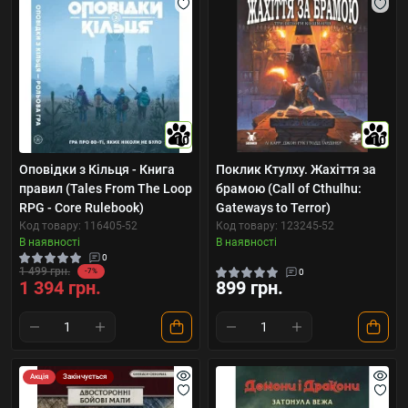
10
10
Оповідки з Кільця - Книга
Поклик Ктулху. Жахіття за
правил (Tales From The Loop
брамою (Call of Cthulhu:
RPG - Core Rulebook)
Gateways to Terror)
Код товару: 116405-52
Код товару: 123245-52
В наявності
В наявності
0
1 499 грн.
-7%
0
1 394 грн.
899 грн.
Акція
Закінчується