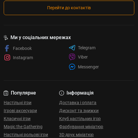
Перейти до контактів
Ми у соціальних мережах
Telegram
Facebook
Viber
Instagram
Messenger
Популярне
Інформація
Настільні ігри
Доставка і оплата
Ігрові аксесуари
Дисконт та знижки
Класичні ігри
Клуб настільних ігор
Magic the Gathering
Фарбування мініатюр
Настільні рольові ігри
3D друк мініатюр