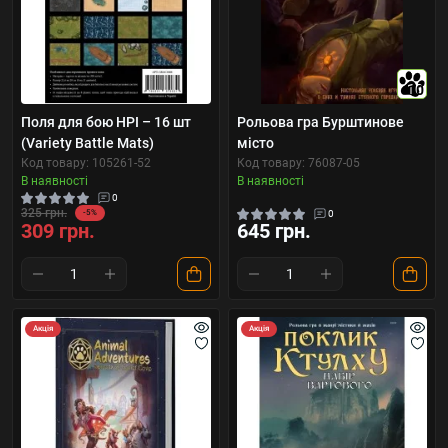
10
Поля для бою НРІ – 16 шт
Рольова гра Бурштинове
(Variety Battle Mats)
місто
Код товару: 105261-52
Код товару: 76087-05
В наявності
В наявності
0
325 грн.
-5%
0
309 грн.
645 грн.
Акція
Акція