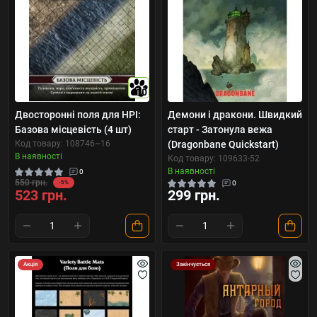
10
Двосторонні поля для НРІ:
Демони і дракони. Швидкий
Базова місцевість (4 шт)
старт - Затонула вежа
Код товару: 108746~16
(Dragonbane Quickstart)
В наявності
Код товару: 109633-52
В наявності
0
550 грн.
-5%
0
523 грн.
299 грн.
Акція
Закінчується