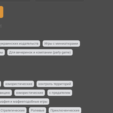
|
 украинских издательств
Игры с миниатюрами
ры
Для вечеринок и компании (party game)
юмористические
контроль территорий
еакцию
юмористические
с предателем
мафия и мафиеподобные игры
Стратегические
Ролевые
Приключенческие