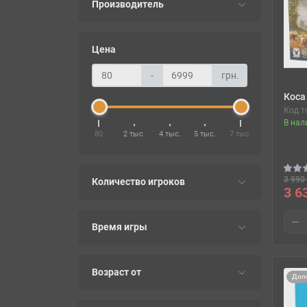
Производитель
Цена
-
грн.
Коса
Код т
В нал
80
2 тыс.
4 тыс.
5 тыс.
7 тыс.
3 990 
Количество игроков
3 6
Время игры
Возраст от
Доп