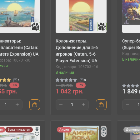
10
10
низаторы:
Колонизаторы.
Супер-б
плаватели (Catan:
Дополнение для 5-6
(Super B
arers Expansion) UA
игроков (Catan. 5-6
Код товар
В наличи
овара: 106701-30
Player Extension) UA
ичии
Код товара: 106703~16
В наличии
1
0
грн.
1 120 грн.
-8%
-7%
55 грн.
1 042 грн.
1 849 
ия
Заканчивается
Акция
Дополне