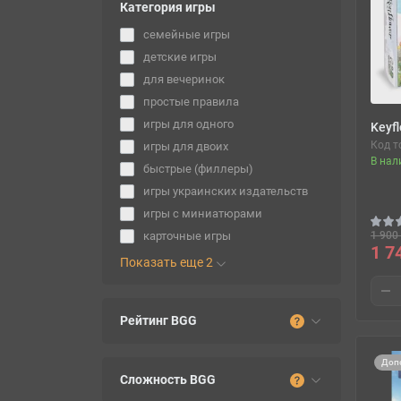
Категория игры
семейные игры
детские игры
для вечеринок
простые правила
игры для одного
Keyf
Код т
игры для двоих
В нал
быстрые (филлеры)
игры украинских издательств
игры с миниатюрами
1 900 
карточные игры
1 7
Показать еще 2
Рейтинг BGG
Доп
Сложность BGG