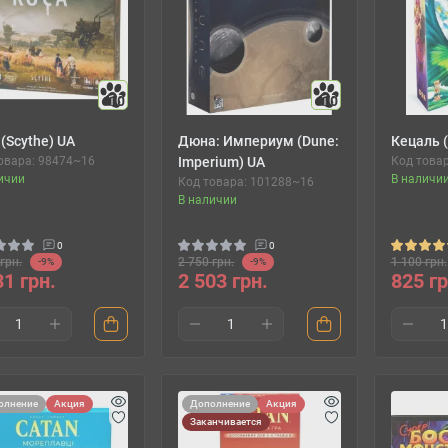
10
10
 (Scythe) UA
Дюна: Империум (Dune:
Кецаль (
овара: 98474~16
Imperium) UA
Код това
ичии
В наличи
Код товара: 101288~16
В наличии
0
0
грн.
2 750 грн.
1 100 грн.
-9%
-9%
31 грн.
2 503 грн.
825 гр
олнение
Акция
Дополнение
Акция
Заканчивается