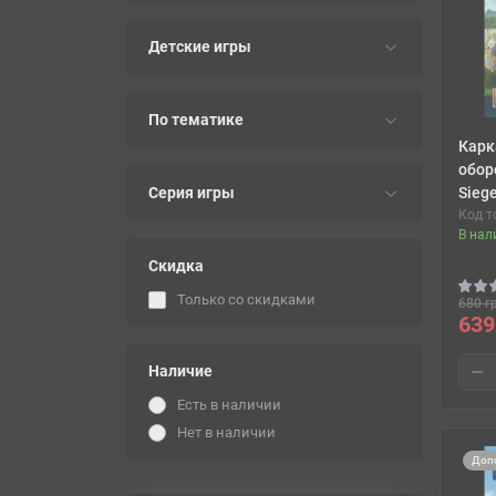
Детские игры
По тематике
Карк
обор
Серия игры
Sieg
Код т
В нал
Скидка
Только со cкидками
680 г
639
Наличие
Есть в наличии
Нет в наличии
Доп