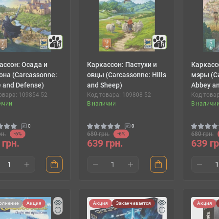
10
10
ассон: Осада и
Каркассон: Пастухи и
Каркасс
она (Carcassonne:
овцы (Carcassonne: Hills
мэры (C
e and Defense)
and Sheep)
Abbey an
овара: 109854-52
Код товара: 109808-52
Код товар
ичии
В наличии
В наличи
0
0
рн.
680 грн.
680 грн.
-6%
-6%
 грн.
639 грн.
639 гр
олнение
Акция
Акция
Заканчивается
Акция