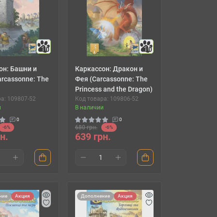
10
10
он: Башни и
Каркассон: Дракон и
rcassonne: The
Фея (Carcassonne: The
Princess and the Dragon)
а: 109807-52
Код товара: 109806-52
и
В наличии
0
0
680 грн.
-6%
-6%
н.
639 грн.
ние
Акция
Дополнение
Акция