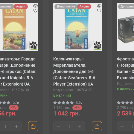
олнение
Акция
Дополнение
Акция
Дополне
10
10
низаторы: Города
Колонизаторы:
Фростпа
цари. Дополнение
Мореплаватели.
(Frostpu
-6 игроков (Catan:
Дополнение для 5-6
Game - 
s and Knights. 5-6
(Catan: Seafarers. 5-6
Expansio
r Extension) UA
Player Extension) UA
Код товар
В наличи
овара: 106706-30
Код товара: 106704-30
ичии
В наличии
0
0
грн.
1 120 грн.
2 790 грн.
-7%
-7%
56 грн.
1 042 грн.
2 539 