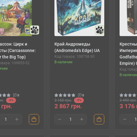
10
10
ассон: Цирк и
Край Андромеды
Крестны
сты (Carcassonne:
(Andromeda's Edge) UA
Империя
 the Big Top)
Код товара: 108758-30
Godfathe
В наличии
овара: 109855-52
Empire) 
ичии
Код товар
В наличи
0
0
рн.
3 150 грн.
3 490 грн.
-6%
-9%
 грн.
2 867 грн.
3 176 