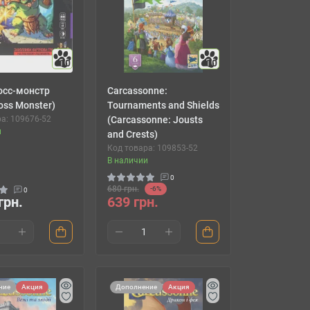
10
10
осс-монстр
Carcassonne:
oss Monster)
Tournaments and Shields
а: 109676-52
(Carcassonne: Jousts
и
and Crests)
Код товара: 109853-52
В наличии
0
680 грн.
-6%
0
грн.
639 грн.
ние
Акция
Дополнение
Акция