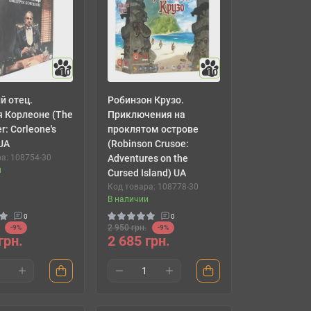
10
10
й отец.
Робинзон Крузо.
 Корлеоне (The
Приключения на
r: Corleone's
проклятом острове
UA
(Robinson Crusoe:
а: 108754-30
Adventures on the
и
Cursed Island) UA
Код товара: 108778-30
В наличии
0
0
2 950 грн.
-9%
-9%
грн.
2 685 грн.