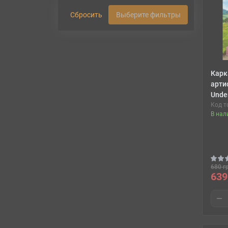
Сбросить
Выберите фильтры
Карк
арти
Under
Код т
В нал
680 г
639