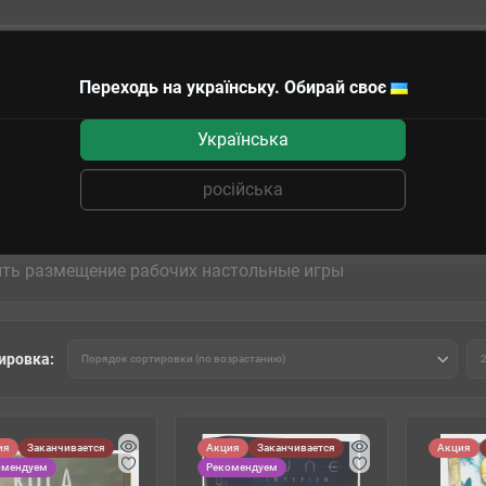
Переходь на українську. Обирай своє
чные сертификаты
Українська
російська
ьные игры
ить размещение рабочих настольные игры
ировка:
ия
Заканчивается
Акция
Заканчивается
Акция
омендуем
Рекомендуем