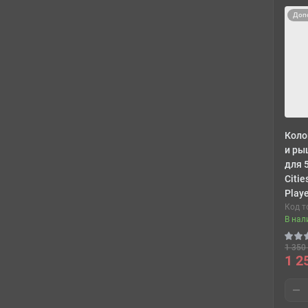
Доп
Коло
и ры
для 5
Citie
Playe
Код т
В нал
1 350 
1 2