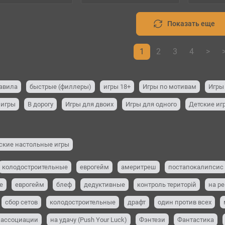
Показать еще
1
2
3
4
>
>
авила
быстрые (филлеры)
игры 18+
Игры по мотивам
Игры
 игры
В дорогу
Игры для двоих
Игры для одного
Детские иг
ские настольные игры
колодостроительные
еврогейм
америтреш
постапокалипсис
е
еврогейм
блеф
дедуктивные
контроль територій
на р
сбор сетов
колодостроительные
драфт
один против всех
 ассоциации
на удачу (Push Your Luck)
Фэнтези
Фантастика