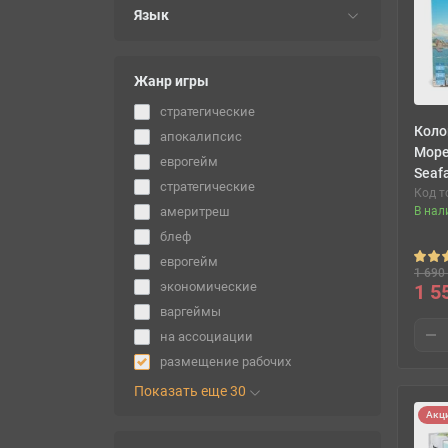
Язык
Жанр игры
cтратегические
Коло
апокалипсис
Море
еврогейм
Seaf
стратегические
Код т
В нал
америтреш
блеф
еврогейм
1 690 
экономические
1 5
варгеймы
на ассоциации
размещение рабочих
Показать еще 30
Акц