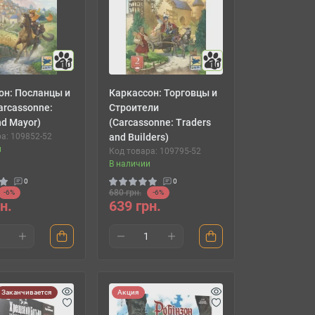
10
10
он: Посланцы и
Каркассон: Торговцы и
arcassonne:
Строители
d Mayor)
(Carcassonne: Traders
а: 109852-52
and Builders)
и
Код товара: 109795-52
В наличии
0
0
680 грн.
-6%
-6%
н.
639 грн.
Заканчивается
Акция