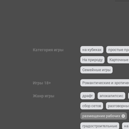
Категория игры
на кубиках
простые пр
На природу
Карточные
Семейные игры
Игры 18+
Романтические и эротиче
Жанр игры
драфт
апокалипсис
сбор сетов
разговорны
размещение рабочих
градостроительные
на