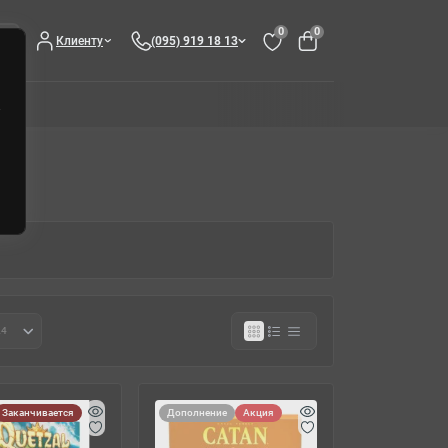
0
0
Клиенту
(095) 919 18 13
Заканчивается
Дополнение
Акция