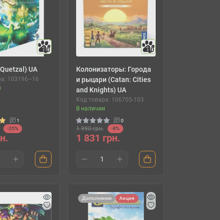
10
10
Quetzal) UA
Колонизаторы: Города
ра: 103196~16
и рыцари (Catan: Cities
и
and Knights) UA
Код товара: 106705-103
В наличии
1
0
1 990 грн.
-25%
-8%
н.
1 831 грн.
Дополнение
Акция