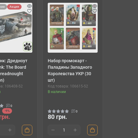
ние
Акция
10
нк: Дредноут
Набор промокарт -
nk: The Board
Паладины Западного
Dreadnought
Королевства УКР (30
n)
шт)
а: 106408-52
Код товара: 106615-52
и
В наличии
0
-9%
0
грн.
80 грн.