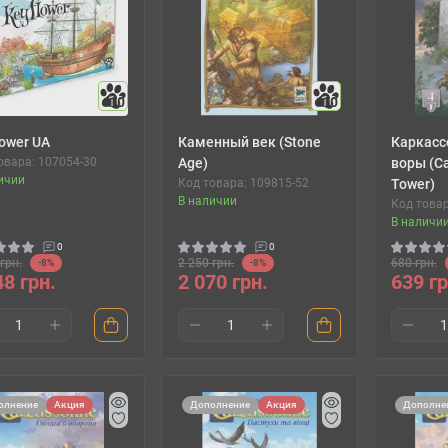
10
10
lower UA
Каменный век (Stone
Каркасс
овара: 107054-30
Age)
воры (Ca
ичии
Код товара: 109815-52
Tower)
В наличии
Код товар
В наличи
0
0
грн.
2 250 грн.
680 грн.
-8%
-8%
48 грн.
2 070 грн.
639 гр
олнение
Акция
Дополнение
Акция
Дополне