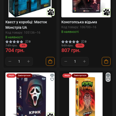
10
10
Квест у коробці: Маєток
Конотопська відьма
Монстрів UA
Код товару: 106700~16
В наявності
Код товару: 105136~16
В наявності
0
0
749 грн.
949 грн.
-6%
-15%
704 грн.
807 грн.
Акція
Закінчується
Акція
Закінчується