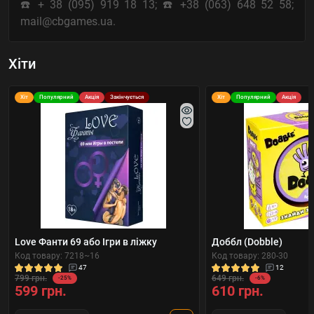
☎️ + 38 (095) 919 18 13; ☎️ +38 (063) 648 52 58;
mail@cbgames.ua.
Хіти
Хіт
Популярний
Акція
Закінчується
Хіт
Популярний
Акція
Love Фанти 69 або Ігри в ліжку
Доббл (Dobble)
Код товару: 7218~16
Код товару: 280-30
47
12
799 грн.
649 грн.
-25%
-6%
599 грн.
610 грн.