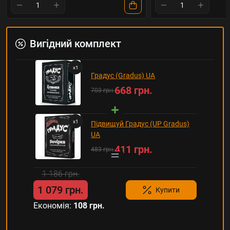
Вигідний комплект
x
1
Градус (Gradus) UA
668 грн.
703 грн.
x
1
Підвищуй Градус (UP Gradus)
UA
411 грн.
483 грн.
1 186 грн.
1 079 грн.
Купити
Економія:
108 грн.