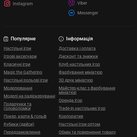
Viber
Instagram
Messenger
Популярне
Інформація
Настільні ігри
Доставка і оплата
Ігрові аксесуари
Дисконт та знижки
Класичні ігри
Клуб настільних ігор
Magic the Gathering
Фарбування мініатюр
Настільні рольові ігри
3D друк мініатюр
Моделювання
Майстер-клас з фарбування
мініатюр
Моделі на радіокеруванні
Оренда ігор
Подарунки та
головоломки
Trade-in настільних ігор
Покер, карти & гольф
Корпоратив
Кубики (дайси)
Настільні Ігри оптом
Передзамовлення
Обмін та повернення товару