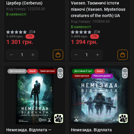
Цербер (Cerberus)
Vaesen. Таємничі істоти
Код товару: 123255-30
півночі (Vaesen. Mysterious
В наявності
creatures of the north) UA
Код товару: 105884-30
В наявності
0
0
1 399 грн.
1 499 грн.
-7%
-7%
1 301 грн.
1 394 грн.
Доповнення
Акція
Закінчується
Доставка 0 грн
Акція
Закінчується
Рекомендуємо
10
10
Немезида. Відплата —
Немезида. Відплата