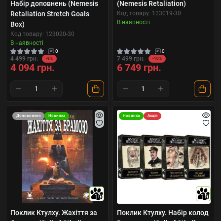
Набір доповнень (Nemesis
(Nemesis Retaliation)
Retaliation Stretch Goals
Код товару: 123019-30
В наявності
Box)
Код товару: 123020-30
В наявності
0
0
4 499 грн.
7 499 грн.
-9%
-10%
4 094 грн.
6 749 грн.
Доповнення
Новинка
Новинка
Акція
10
10
Поклик Ктулху. Жахіття за
Поклик Ктулху. Набір колод