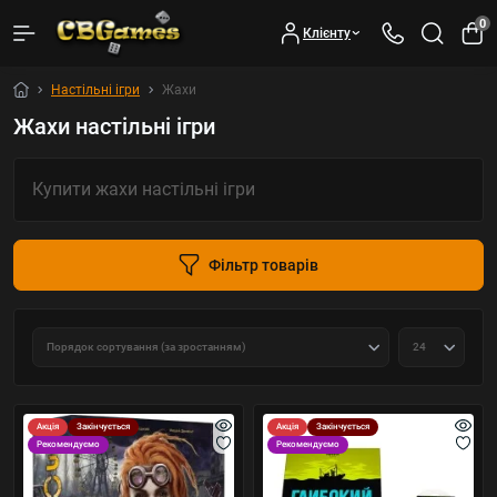
0
Клієнту
Настільні ігри
Жахи
Жахи настільні ігри
Купити жахи настільні ігри
Фільтр товарів
Акція
Закінчується
Акція
Закінчується
Рекомендуємо
Рекомендуємо