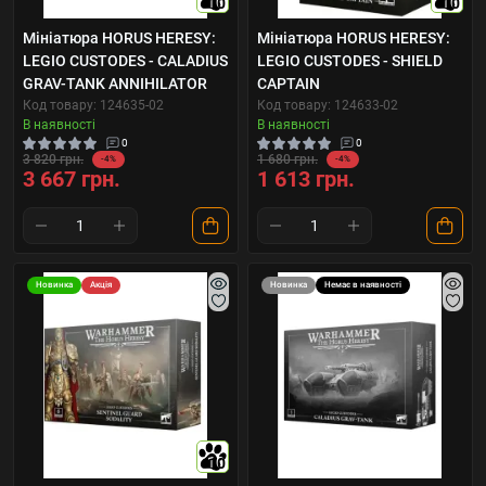
10
10
Мініатюра HORUS HERESY:
Мініатюра HORUS HERESY:
LEGIO CUSTODES - CALADIUS
LEGIO CUSTODES - SHIELD
GRAV-TANK ANNIHILATOR
CAPTAIN
Код товару: 124635-02
Код товару: 124633-02
В наявності
В наявності
0
0
3 820 грн.
1 680 грн.
-4%
-4%
3 667 грн.
1 613 грн.
Новинка
Акція
Новинка
Немає в наявності
10