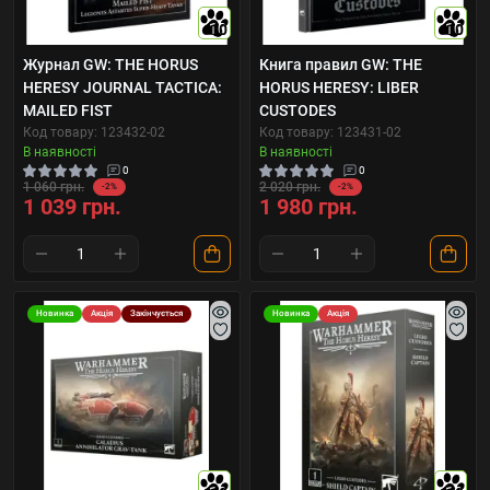
10
10
Журнал GW: THE HORUS
Книга правил GW: THE
HERESY JOURNAL TACTICA:
HORUS HERESY: LIBER
MAILED FIST
CUSTODES
Код товару: 123432-02
Код товару: 123431-02
В наявності
В наявності
0
0
1 060 грн.
2 020 грн.
-2%
-2%
1 039 грн.
1 980 грн.
Новинка
Акція
Закінчується
Новинка
Акція