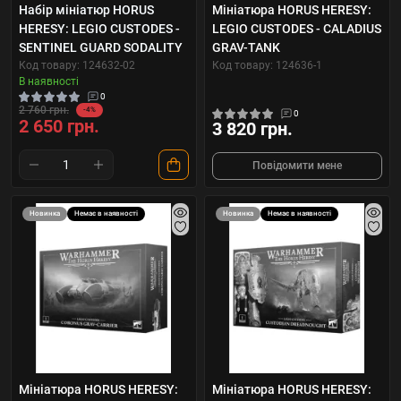
Набір мініатюр HORUS
Мініатюра HORUS HERESY:
HERESY: LEGIO CUSTODES -
LEGIO CUSTODES - CALADIUS
SENTINEL GUARD SODALITY
GRAV-TANK
Код товару: 124632-02
Код товару: 124636-1
В наявності
0
2 760 грн.
-4%
0
2 650 грн.
3 820 грн.
Повідомити мене
Новинка
Немає в наявності
Новинка
Немає в наявності
Мініатюра HORUS HERESY:
Мініатюра HORUS HERESY: