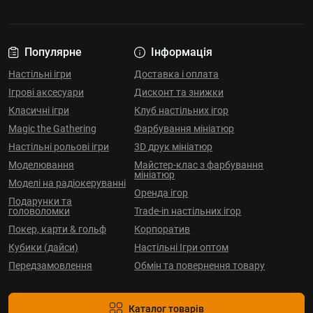
Популярне
Інформація
Настільні ігри
Доставка і оплата
Ігрові аксесуари
Дисконт та знижки
Класичні ігри
Клуб настільних ігор
Magic the Gathering
Фарбування мініатюр
Настільні рольові ігри
3D друк мініатюр
Моделювання
Майстер-клас з фарбування
мініатюр
Моделі на радіокеруванні
Оренда ігор
Подарунки та
головоломки
Trade-in настільних ігор
Покер, карти & гольф
Корпоратив
Кубики (дайси)
Настільні Ігри оптом
Передзамовлення
Обмін та повернення товару
Каталог товарів