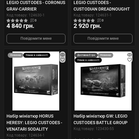
LEGIO CUSTODES - CORONUS
LEGIO CUSTODES -
GRAV-CARRIER
CUSTODIAN DREADNOUGHT
Код товару: 124630-1
Код товару: 124631-1
0
0
4 840 грн.
2 920 грн.
Повідомити мене
Повідомити мене
Новинка
Немає в наявності
Доставка 0 грн
Новинка
Немає в наявності
Набір мініатюр HORUS
Набір мініатюр GW: LEGIO
HERESY: LEGIO CUSTODES -
CUSTODES BATTLE GROUP
VENATARI SODALITY
Код товару: 123430-55
Код товару: 124634-1