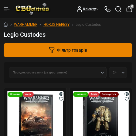
0
Клієнту
WARHAMMER
HORUS HERESY
Legio Custodes
Legio Custodes
Фільтр товарів
Новинка
Акція
Новинка
Акція
Закінчується