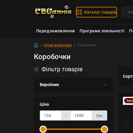
Каталог товарів
Передзамовлення
Програма лояльності
П
Ігрові аксесуари
Коробочки
Коробочки
Фільтр товарів
Сорт
Виробник
Закі
Ціна
-
грн.