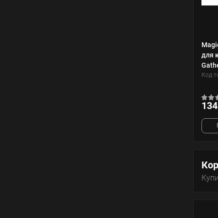
Magi
для 
Gath
Код т
134
Кор
Купи