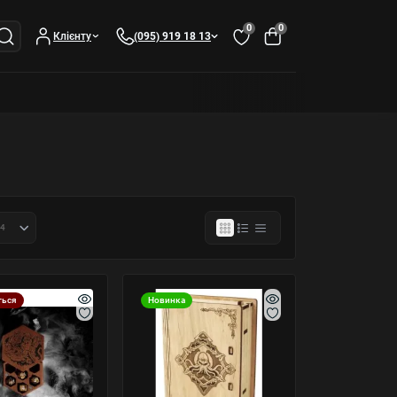
0
0
Клієнту
(095) 919 18 13
ться
Новинка