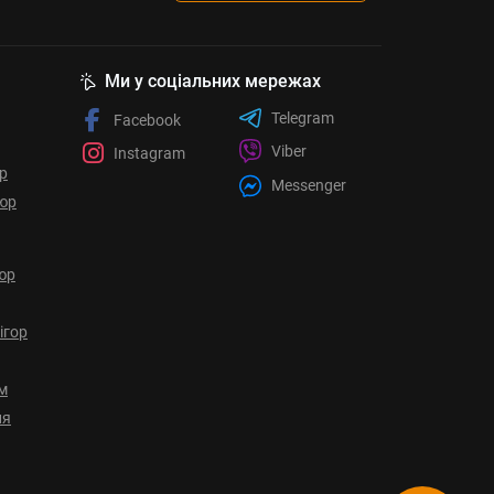
Ми у соціальних мережах
Telegram
Facebook
Viber
Instagram
ор
Messenger
юр
юр
ігор
ом
ня