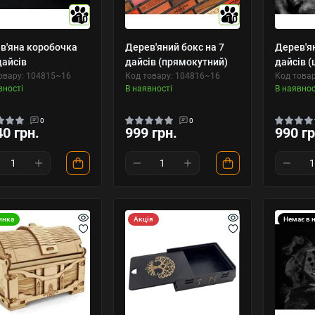
10
10
в'яна коробочка
Дерев'яний бокс на 7
Дерев'ян
дайсів
дайсів (прямокутний)
дайсів 
овару: 104815~16
Код товару: 104816~16
Код това
вності
В наявності
В наявнос
0
0
40 грн.
999 грн.
990 гр
инка
Акція
Немає в 