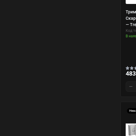
Трим
Скар
— Tr
Код т
В ная
483
Нема