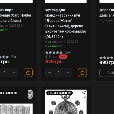
ач карт —
Футляр для
Дерев'ян
бниця (Card Holder
скандинавських рун
дайсів 
easure Chest)
"Дерево Життя"
Код това
овару: 123383-04
(14х10.5х4см), дерево
вності
вкрите темною емаллю
(DN36424)
Код товару: 112542-22
В наявності
0
415 грн.
-9%
0
 грн.
378 грн.
990 гр
Пов
є в наявності
Немає в наявності