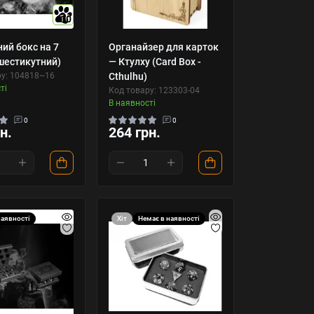
10
ий бокс на 7
Органайзер для карток
(шестикутний)
— Ктулху (Card Box -
ру: 104818~16
Cthulhu)
ті
Код товару: 123303-04
В наявності
0
0
н.
264 грн.
наявності
Хіт
Немає в наявності