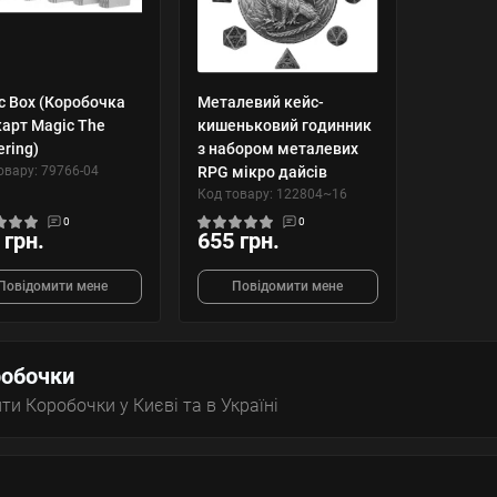
c Box (Коробочка
Металевий кейс-
карт Magic The
кишеньковий годинник
ering)
з набором металевих
овару: 79766-04
RPG мікро дайсів
Код товару: 122804~16
0
0
 грн.
655 грн.
Повідомити мене
Повідомити мене
обочки
ти Коробочки у Києві та в Україні