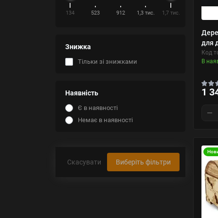
134
523
912
1,3 тис.
1,7 тис.
Дере
для 
Знижка
Код т
В ная
Тільки зі знижками
1 3
Наявність
Є в наявності
Немає в наявності
Нов
Скасувати
Виберіть фільтри