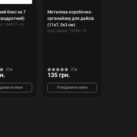
ий бокс на 7
Металева коробочка-
(квадратний)
органайзер для дайсів
ру: 104817~16
(11х7, 5х3 см)
Код товару: 75390~16
0
0
н.
135 грн.
ідомити мене
Повідомити мене