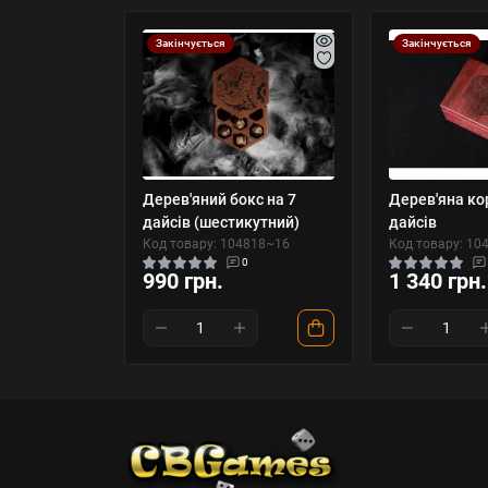
Закінчується
Закінчується
Дерев'яний бокс на 7
Дерев'яна ко
дайсів (шестикутний)
дайсів
Код товару: 104818~16
Код товару: 10
0
990 грн.
1 340 грн.