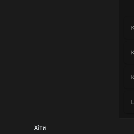
К
К
К
Ц
Хіти