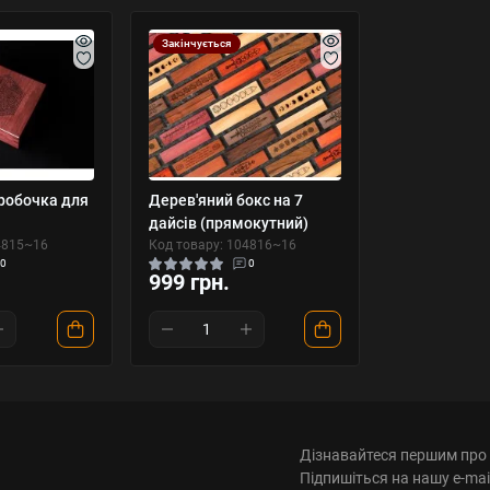
Закінчується
робочка для
Дерев'яний бокс на 7
дайсів (прямокутний)
4815~16
Код товару: 104816~16
0
0
999 грн.
Дізнавайтеся першим про 
Підпишіться на нашу e-mai