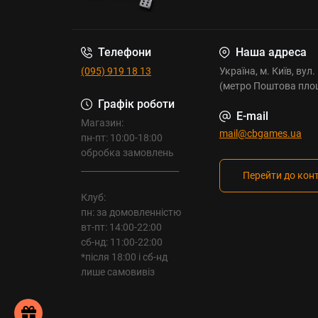
Телефони
Наша адреса
(095) 919 18 13
Україна, м. Київ, вул
(метро Поштова пло
Графік роботи
E-mail
Магазин:
mail@cbgames.ua
пн-пт: 10:00-18:00
обробка замовлень
_______________________
Перейти до кон
Клуб:
пн: за домовленністю
вт-пт: 14:00-22:00
сб-нд: 11:00-22:00
*після 18:00 і сб-нд
лише самовивіз