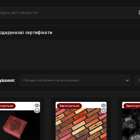
одарункові сертифікати
ування:
нчується
Закінчується
Закінчує