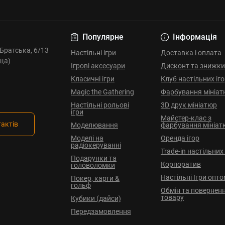
Популярне
Інформація
. Братська, 6/13
Настільні ігри
Доставка і оплата
ща)
Ігрові аксесуари
Дисконт та знижки
Класичні ігри
Клуб настільних іг
Magic the Gathering
Фарбування мініат
Настільні рольові
3D друк мініатюр
ігри
Майстер-клас з
тактів
Моделювання
фарбування мініат
Моделі на
Оренда ігор
радіокеруванні
Trade-in настільних 
Подарунки та
Корпоратив
головоломки
Настільні Ігри опт
Покер, карти &
гольф
Обмін та повернен
товару
Кубики (дайси)
Передзамовлення