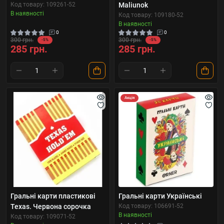
Код товару: 109261-52
Maliunok
В наявності
Код товару: 109180-52
В наявності
0
0
300 грн.
300 грн.
-5%
-5%
285 грн.
285 грн.
Акція
Гральні карти пластикові
Гральні карти Українські
Texas. Червона сорочка
Код товару: 106691-52
В наявності
Код товару: 109071-52