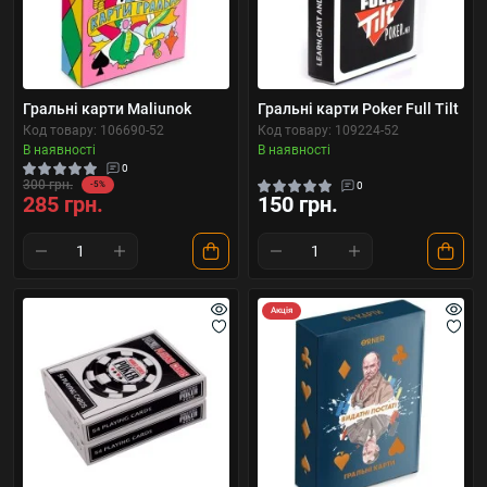
Гральні карти Maliunok
Гральні карти Poker Full Tilt
Код товару: 106690-52
Код товару: 109224-52
В наявності
В наявності
0
300 грн.
-5%
0
285 грн.
150 грн.
Акція