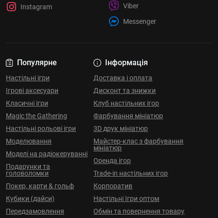
Viber
Instagram
Messenger
Популярне
Інформація
Настільні ігри
Доставка і оплата
Ігрові аксесуари
Дисконт та знижки
Класичні ігри
Клуб настільних ігор
Magic the Gathering
Фарбування мініатюр
Настільні рольові ігри
3D друк мініатюр
Моделювання
Майстер-клас з фарбування
мініатюр
Моделі на радіокеруванні
Оренда ігор
Подарунки та
головоломки
Trade-in настільних ігор
Покер, карти & гольф
Корпоратив
Кубики (дайси)
Настільні Ігри оптом
Передзамовлення
Обмін та повернення товару