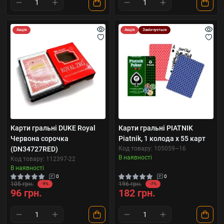
Акція
Акція
Закінчується
Карти гральні DUKE Royal
Карти гральні PIATNIK
Червона сорочка
Piatnik, 1 колода х 55 карт
(DN34727RED)
Код товару: 105059~16
В наявності
Код товару: 112397-22
В наявності
0
0
105 грн.
196 грн.
-9%
-7%
96 грн.
182 грн.