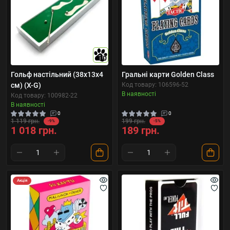
10
Гольф настільний (38х13х4
Гральні карти Golden Class
см) (X-G)
Код товару: 106596-52
В наявності
Код товару: 100982-22
В наявності
0
0
1 119 грн.
199 грн.
-9%
-5%
1 018 грн.
189 грн.
Акція