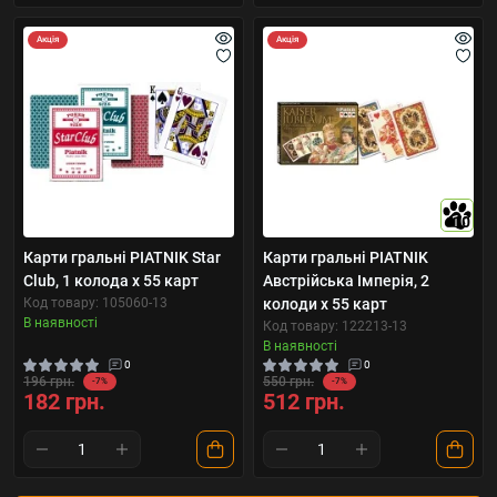
Акція
Акція
10
Карти гральні PIATNIK Star
Карти гральні PIATNIK
Club, 1 колода х 55 карт
Австрійська Імперія, 2
Код товару: 105060-13
колоди х 55 карт
В наявності
Код товару: 122213-13
В наявності
0
0
196 грн.
550 грн.
-7%
-7%
182 грн.
512 грн.