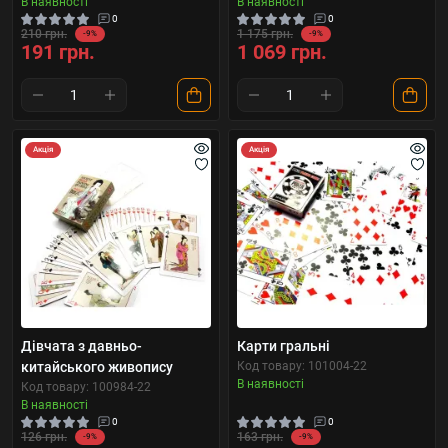
В наявності
В наявності
0
0
210 грн.
1 175 грн.
-9%
-9%
191 грн.
1 069 грн.
Акція
Акція
Дівчата з давньо-
Карти гральні
китайського живопису
Код товару: 101004-22
В наявності
Код товару: 100984-22
В наявності
0
0
126 грн.
163 грн.
-9%
-9%