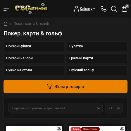
0
Клієнту
Покер, карти & гольф
Покер, карти & гольф
Покерні фішки
Рулетка
Покерні набори
Гральні карти
Сукно на столи
Офісний гольф
Фільтр товарів
Акція
Закінчується