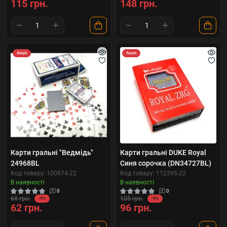
115 грн.
148 грн.
Акція
Акція
Карти гральні "Ведмідь"
Карти гральні DUKE Royal
24968BL
Синя сорочка (DN34727BL)
Код товару: 100974-22
Код товару: 112395-22
В наявності
В наявності
0
0
68 грн.
105 грн.
-9%
-9%
62 грн.
96 грн.