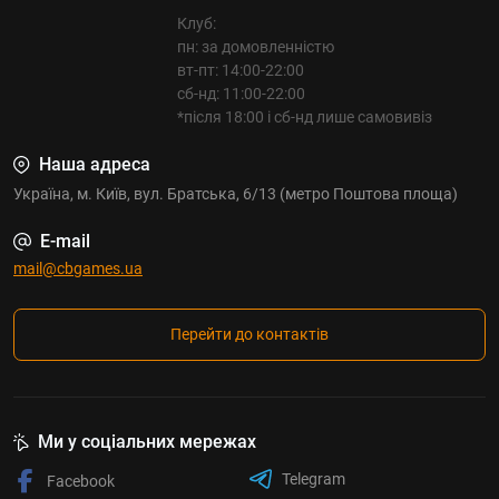
успішної роздачі. Слід лише доповнити такий
Клуб:
комплект - купити сукно для покеру і вечір удався.
пн: за домовленністю
вт-пт: 14:00-22:00
Грайте на втіху і перемагайте разом з магазином
сб-нд: 11:00-22:00
*після 18:00 і сб-нд лише самовивіз
настільних ігор
Shop Club Board Games (Shop
CBGames)
!
Наша адреса
Україна, м. Київ, вул. Братська, 6/13 (метро Поштова площа)
E-mail
mail@cbgames.ua
Перейти до контактів
Ми у соціальних мережах
Telegram
Facebook