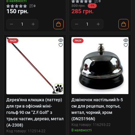
В наявності
0
300 грн.
0
-5%
150 грн.
285 грн.
Акція
Акція
10
Дерев'яна клюшка (паттер)
Дзвіночок настільний h-5
для гри в офісний міні-
см для рецепшн, портьє,
гольф 90 см "Z.F.Golf" з
метал, чорний, хром
трьох частин, дерево, метал
(DN25196N)
(A-2308)
Код товару: 116293-22
В наявності
Код товару: 112514-22