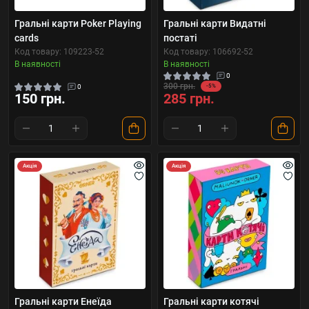
Гральні карти Poker Playing
Гральні карти Видатні
cards
постаті
Код товару: 109223-52
Код товару: 106692-52
В наявності
В наявності
0
300 грн.
0
-5%
150 грн.
285 грн.
Акція
Акція
Гральні карти Енеїда
Гральні карти котячі