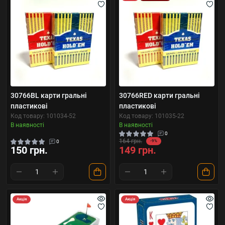
30766BL карти гральні
30766RED карти гральні
пластикові
пластикові
Код товару: 101034-52
Код товару: 101035-22
В наявності
В наявності
0
164 грн.
0
-9%
150 грн.
149 грн.
Акція
Акція