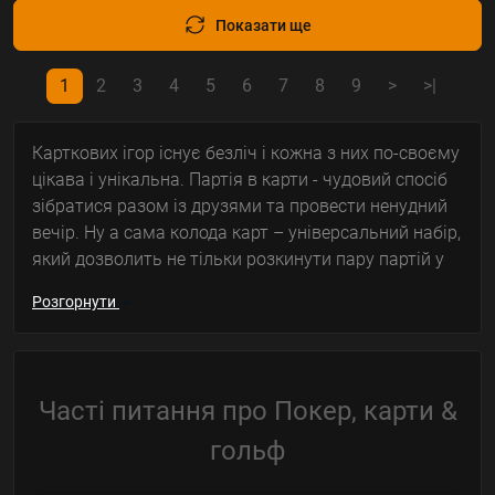
Показати ще
1
2
3
4
5
6
7
8
9
>
>|
Карткових ігор існує безліч і кожна з них по-своєму
цікава і унікальна. Партія в карти - чудовий спосіб
зібратися разом із друзями та провести ненудний
вечір. Ну а сама колода карт – універсальний набір,
який дозволить не тільки розкинути пару партій у
дурня чи преферанс, але й згладить самотність
Розгорнути
пасьянсами.
В інтернет-магазині
Shop Club Board Games (Shop
CBGames)
можна купити покерний набір, карти для
Часті питання про Покер, карти &
покеру, купити сукно для покеру, зберігачі карток,
для вас величезний вибір гральних карток різного
гольф
формату: від класичної колоди до підрізних