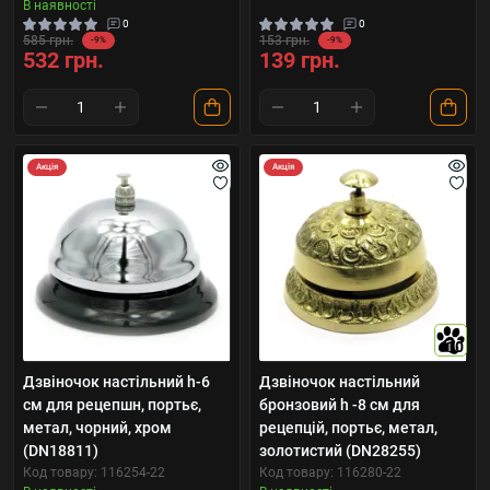
В наявності
0
0
585 грн.
153 грн.
-9%
-9%
532 грн.
139 грн.
Акція
Акція
10
Дзвіночок настільний h-6
Дзвіночок настільний
cм для рецепшн, портьє,
бронзовий h -8 см для
метал, чорний, хром
рецепцій, портьє, метал,
(DN18811)
золотистий (DN28255)
Код товару: 116254-22
Код товару: 116280-22