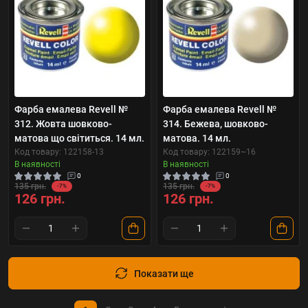
Фарба емалева Revell №
Фарба емалева Revell №
312. Жовта шовково-
314. Бежева, шовково-
матова що світиться. 14 мл.
матова. 14 мл.
Код товару: 122158-13
Код товару: 122159~16
В наявності
В наявності
0
0
135 грн.
135 грн.
-7%
-7%
126 грн.
126 грн.
Показати ще