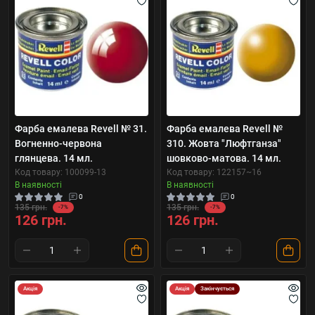
Фарба емалева Revell № 31.
Фарба емалева Revell №
Вогненно-червона
310. Жовта "Люфтганза"
глянцева. 14 мл.
шовково-матова. 14 мл.
Код товару: 100099-13
Код товару: 122157~16
В наявності
В наявності
0
0
135 грн.
135 грн.
-7%
-7%
126 грн.
126 грн.
Акція
Акція
Закінчується