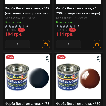
Фарба Revell емалева, № 47
Фарба Revell емалева, №
(мишачого кольору матова)
730 (помаранчева прозора)
Код товару: 121306-09
Код товару: 121309-09
В наявності
В наявності
0
0
111 грн.
122 грн.
-6%
-6%
104 грн.
114 грн.
Акція
Акція
Фарба Revell емалева, № 78
Фарба Revell емалева, № 80