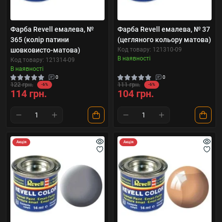
Фарба Revell емалева, №
Фарба Revell емалева, № 37
365 (колір патини
(цегляного кольору матова)
шовковисто-матова)
Код товару: 121310-09
В наявності
Код товару: 121314-09
В наявності
0
0
122 грн.
111 грн.
-6%
-6%
114 грн.
104 грн.
Акція
Акція