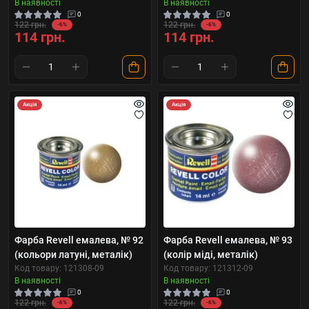
В наявності
В наявності
0
0
122 грн.
122 грн.
-6%
-6%
114 грн.
114 грн.
Акція
Акція
Фарба Revell емалева, № 92
Фарба Revell емалева, № 93
(кольори латуні, металік)
(колір міді, металік)
Код товару: 121308-09
Код товару: 121312-09
В наявності
В наявності
0
0
122 грн.
122 грн.
-6%
-6%