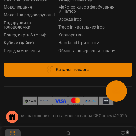
Моделювання
Майстер-клас з фарбування
мініатюр
Моделі на радіокеруванні
Оренда ігор
Подарунки та
головоломки
Trade-in настільних ігор
Покер, карти & гольф
Корпоратив
Кубики (дайси)
Настільні Ігри оптом
Передзамовлення
Обмін та повернення товару
Каталог товарів
Магазин настільних ігор та моделювання CBGames © 2026
0