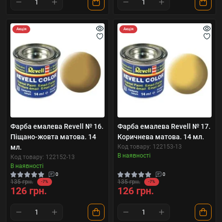
Акція
Акція
Фарба емалева Revell № 16.
Фарба емалева Revell № 17.
Піщано-жовта матова. 14
Коричнева матова. 14 мл.
мл.
Код товару: 122153-13
В наявності
Код товару: 122152-13
В наявності
0
0
135 грн.
135 грн.
-7%
-7%
126 грн.
126 грн.