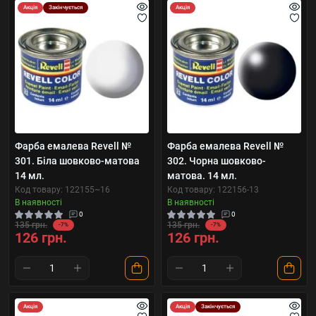
Акція
Закінчується
Акція
Фарба емалева Revell №
Фарба емалева Revell №
301. Біла шовково-матова
302. Чорна шовково-
14 мл.
матова. 14 мл.
Код товару: 122155~16
Код товару: 122156-13
В наявності
В наявності
0
0
135 грн.
135 грн.
-7%
-7%
126 грн.
126 грн.
Акція
Акція
Закінчується