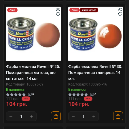
Акція
Акція
Закінчується
Фарба емалева Revell № 25.
Фарба емалева Revell № 30.
Помаранчева матова, що
Помаранчева глянцева. 14
світиться. 14 мл.
мл.
Код товару: 100095-09
Код товару: 100096~16
В наявності
В наявності
0
0
111 грн.
111 грн.
-6%
-6%
104 грн.
104 грн.