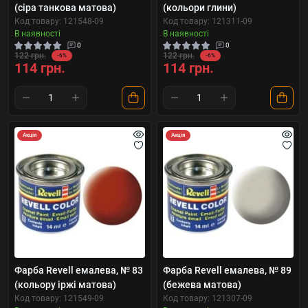
(сіра танкова матова)
(кольори глини)
Код товару: 121548-09
Код товару: 121311-09
В наявності
В наявності
0
0
122 грн.
122 грн.
-6%
-6%
114 грн.
114 грн.
Акція
Акція
Фарба Revell емалева, № 83
Фарба Revell емалева, № 89
(кольору іржі матова)
(бежева матова)
Код товару: 121549-09
Код товару: 121307-09