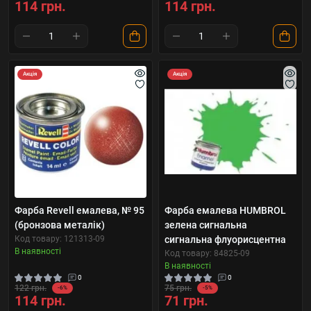
114 грн.
114 грн.
Акція
Акція
Фарба Revell емалева, № 95
Фарба емалева HUMBROL
(бронзова металік)
зелена сигнальна
Код товару: 121313-09
сигнальна флуорисцентна
В наявності
Код товару: 84825-09
В наявності
0
0
122 грн.
75 грн.
-6%
-5%
114 грн.
71 грн.