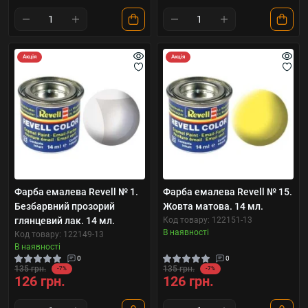
Акція
Акція
Фарба емалева Revell № 1.
Фарба емалева Revell № 15.
Безбарвний прозорий
Жовта матова. 14 мл.
глянцевий лак. 14 мл.
Код товару: 122151-13
В наявності
Код товару: 122149-13
В наявності
0
0
135 грн.
135 грн.
-7%
-7%
126 грн.
126 грн.