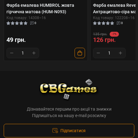
Фарба емалева HUMBROL жовта
Фарба емалева Revell
гірчична матова (HUM-N093)
Антрацитово-сіра мат
Код товару: 14308~16
Код товару: 122208~16
0
0
135 грн.
-7%
49 грн.
126 грн.
Дізнавайтеся першим про акції та знижки
Підпишіться на нашу e-mail розсилку
Підписатися