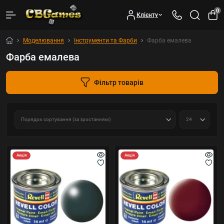
0
Клієнту
Моделювання
Інструменти та Фарби
Фарба емалева
Фарба емалева
Фільтр товарів
Акція
Акція