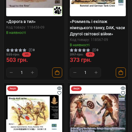
10
«Дорога в тил»
«Роммель і екіпаж
Код товару: 118458-09
німецького танку, DAK, часи
В наявності
Другої світової війни»
Код товару: 118567-09
В наявності
0
0
535 грн.
397 грн.
-6%
-6%
503 грн.
373 грн.
Акція
Акція