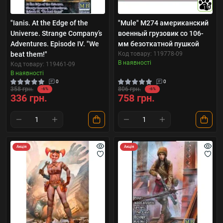
10
"Ianis. At the Edge of the
"Mule" M274 американский
Universe. Strange Company’s
военный грузовик со 106-
Adventures. Episode IV. "We
мм безоткатной пушкой
beat them!"
Код товару: 119778-09
В наявності
Код товару: 119461-09
В наявності
0
0
358 грн.
806 грн.
-6%
-6%
336 грн.
758 грн.
Акція
Акція