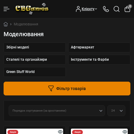
0
Клієнту
Моделювання
Моделювання
Збірні моделі
Афтермаркет
Стапелі та органайзери
Інструменти та Фарби
Green Stuff World
Фільтр товарів
Акція
Акція