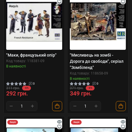
"Маки, французький опір"
"Мисливець на зомбі -
Код товару: 118381-09
Дорога до свободи", серіал
В наявності
"Зомбіленд"
Код товару: 118658-09
В наявності
0
0
311 грн.
371 грн.
-6%
-6%
292 грн.
349 грн.
Акція
Акція