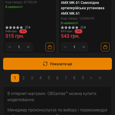
Код товару: 87785-09
AMX MK.61 Самохідна
В наявності
артилерійська установка
AMX MK.61
Код товару: 102496-09
В наявності
0
0
548 грн.
577 грн.
-6%
-6%
515 грн.
543 грн.
Показати ще
1
2
3
4
5
6
7
8
9
>
>|
В інтернет-магазині CBGames™ можна купити
моделювання.
Менеджер проконсультує по вибору і порекомендує