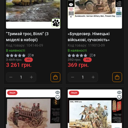
10
"Тримай трос, Віллі" (3
«Бундесвер. Німецькі
моделі в наборі)
військові, сучасність»
Код товару: 104146-09
Код товару: 119013-09
В наявності
В наявності
0
0
3 469 грн.
392 грн.
-6%
-6%
3 261 грн.
369 грн.
Акція
Акція