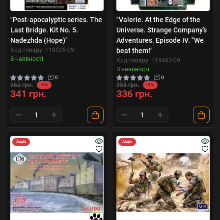
"Pоst-apocalyptic series. The
"Valerie. At the Edge of the
Last Bridge. Kit No. 5.
Universe. Strange Company’s
Nadezhda (Hope)"
Adventures. Episode IV. "We
Код товару: 119526-09
beat them!"
В наявності
Код товару: 119467-09
В наявності
0
0
362 грн.
358 грн.
-6%
-6%
341 грн.
336 грн.
Акція
Акція