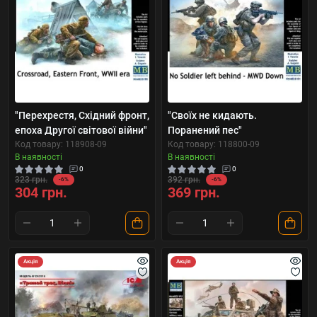
"Перехрестя, Східний фронт,
"Своїх не кидають.
епоха Другої світової війни"
Поранений пес"
Код товару: 118908-09
Код товару: 118800-09
В наявності
В наявності
0
0
323 грн.
392 грн.
-6%
-6%
304 грн.
369 грн.
Акція
Акція