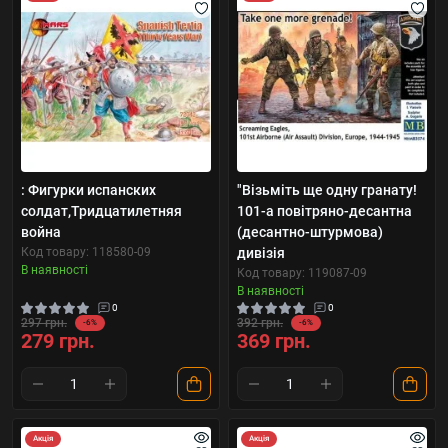
: Фигурки испанских
"Візьміть ще одну гранату!
солдат,Тридцатилетняя
101-а повітряно-десантна
война
(десантно-штурмова)
Код товару: 118580-09
дивізія
В наявності
Код товару: 119087-09
В наявності
0
0
297 грн.
392 грн.
-6%
-6%
279 грн.
369 грн.
Акція
Акція