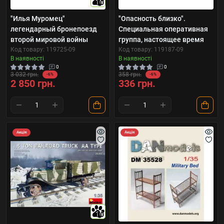
10
"Илья Муромец"
"Опасность близко".
легендарный бронепоезд
Специальная оперативная
второй мировой войны
группа, настоящее время
Код товару: 119725-09
Код товару: 119187-09
В наявності
В наявності
0
0
3 032 грн.
358 грн.
-6%
-6%
2 850 грн.
336 грн.
Акція
Акція
10