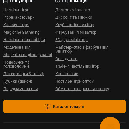
Популярне
Інформація
Настільні ігри
Доставка і оплата
Ігрові аксесуари
Дисконт та знижки
Класичні ігри
Клуб настільних ігор
Magic the Gathering
Фарбування мініатюр
Настільні рольові ігри
3D друк мініатюр
Моделювання
Майстер-клас з фарбування
мініатюр
Моделі на радіокеруванні
Оренда ігор
Подарунки та
головоломки
Trade-in настільних ігор
Покер, карти & гольф
Корпоратив
Кубики (дайси)
Настільні Ігри оптом
Передзамовлення
Обмін та повернення товару
Каталог товарів