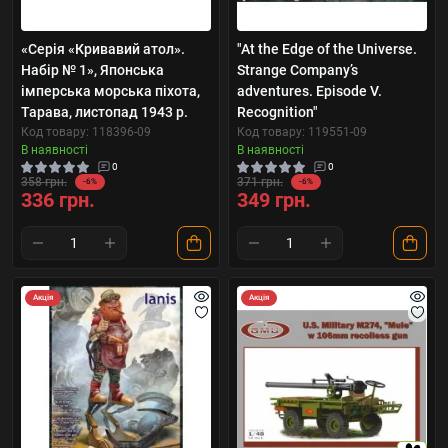
«Серія «Кривавий атол».
"At the Edge of the Universe.
Набір № 1», Японська
Strange Company’s
імперська морська піхота,
adventures. Episode V.
Тарава, листопад 1943 р.
Recognition"
Код товару: 118396-09
Код товару: 119551-09
В наявності
В наявності
0
0
358 грн.
371 грн.
-6%
-6%
336 грн.
349 грн.
Акція
Акція