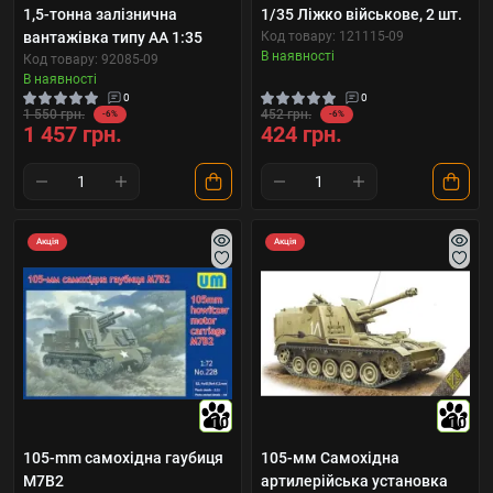
1,5-тонна залізнична
1/35 Ліжко військове, 2 шт.
вантажівка типу AA 1:35
Код товару: 121115-09
В наявності
Код товару: 92085-09
В наявності
0
0
1 550 грн.
452 грн.
-6%
-6%
1 457 грн.
424 грн.
Акція
Акція
10
10
105-mm самохідна гаубиця
105-мм Самохідна
M7B2
артилерійська установка