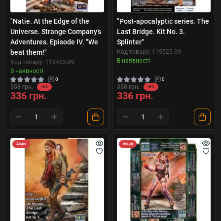
"Natie. At the Edge of the
"Pоst-apocalyptic series. The
Universe. Strange Company’s
Last Bridge. Kit No. 3.
Adventures. Episode IV. "We
Splinter"
beat them!"
Код товару: 119525-09
В наявності
Код товару: 119462-09
В наявності
0
0
358 грн.
358 грн.
-6%
-6%
336 грн.
336 грн.
Акція
Акція