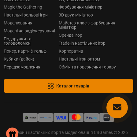
Magic the Gathering
Фарбування мініатюр
Настільні рольові ігри
3D друк мініатюр
Моделювання
Майстер-клас з фарбування
мініатюр
Моделі на радіокеруванні
Оренда ігор
Подарунки та
головоломки
Trade-in настільних ігор
Покер, карти & гольф
Корпоратив
Кубики (дайси)
Настільні Ігри оптом
Передзамовлення
Обмін та повернення товару
Каталог товарів
Магазин настільних ігор та моделювання CBGames © 2026