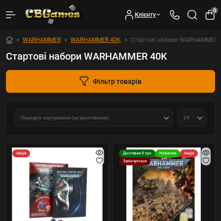
0
Клієнту
WARHAMMER
WARHAMMER 40K
Стартові набори WARHAMMER 
Стартові набори WARHAMMER 40K
Фільтр товарів
Акція
Доставка 0 грн
Новинка
Акція
Закінчується