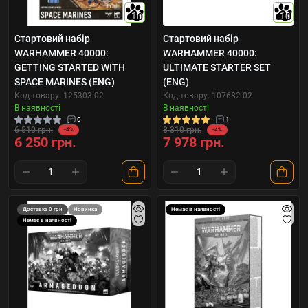
10
10
Стартовий набір
Стартовий набір
WARHAMMER 40000:
WARHAMMER 40000:
GETTING STARTED WITH
ULTIMATE STARTER SET
SPACE MARINES (ENG)
(ENG)
Код товару: 125303-02
Код товару: 107682-02
В наявності
В наявності
0
1
6 510 грн.
8 310 грн.
-4%
-4%
6 250 грн.
7 978 грн.
Доставка 0 грн
Новинка
Немає в наявності
Немає в наявності