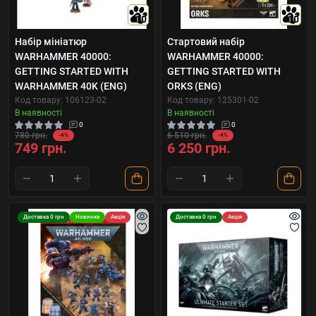
10
10
Набір мініатюр
Стартовий набір
WARHAMMER 40000:
WARHAMMER 40000:
GETTING STARTED WITH
GETTING STARTED WITH
WARHAMMER 40K (ENG)
ORKS (ENG)
Код товару: 106123-02
Код товару: 125301-02
В наявності
В наявності
0
0
780 грн.
6 510 грн.
-4%
-4%
749 грн.
6 250 грн.
Доставка 0 грн
Новинка
Акція
Доставка 0 грн
Акція