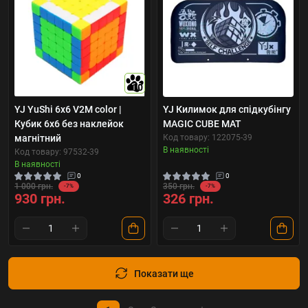
10
YJ YuShi 6х6 V2M color |
YJ Килимок для спідкубінгу
Кубик 6х6 без наклейок
MAGIC CUBE MAT
магнітний
Код товару: 122075-39
В наявності
Код товару: 97532-39
В наявності
0
0
1 000 грн.
350 грн.
-7%
-7%
930 грн.
326 грн.
Показати ще