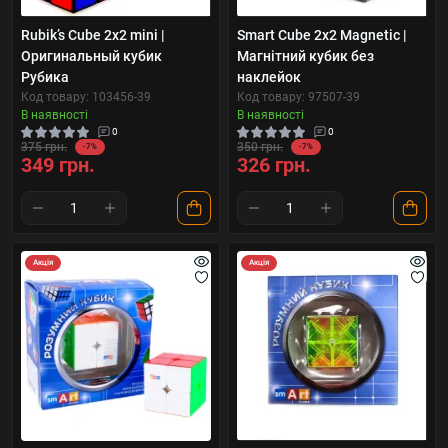
Rubik’s Cube 2x2 mini |
Smart Cube 2х2 Magnetic |
Оригинальный кубик
Магнітний кубик без
Рубика
наклейок
Код товару: 103456-39
Код товару: 97507-39
В наявності
В наявності
0
0
375 грн.
350 грн.
-7%
-7%
349 грн.
326 грн.
Акція
Акція