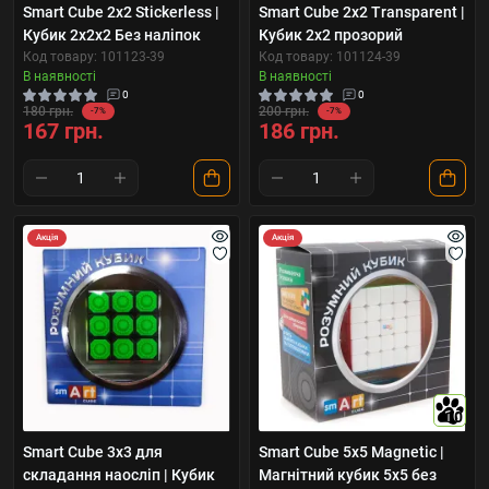
Smart Cube 2х2 Stickerless |
Smart Cube 2х2 Transparent |
Кубик 2х2х2 Без наліпок
Кубик 2х2 прозорий
Код товару: 101123-39
Код товару: 101124-39
В наявності
В наявності
0
0
180 грн.
200 грн.
-7%
-7%
167 грн.
186 грн.
Акція
Акція
10
Smart Cube 3х3 для
Smart Cube 5x5 Magnetic |
складання наосліп | Кубик
Магнітний кубик 5х5 без