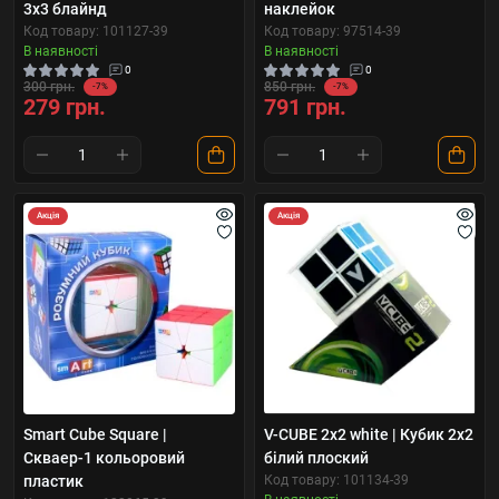
3х3 блайнд
наклейок
Код товару: 101127-39
Код товару: 97514-39
В наявності
В наявності
0
0
300 грн.
850 грн.
-7%
-7%
279 грн.
791 грн.
Акція
Акція
Smart Cube Square |
V-CUBE 2х2 white | Кубик 2х2
Скваер-1 кольоровий
білий плоский
пластик
Код товару: 101134-39