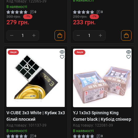
В наявності
Код товару: 122065-39
В наявності
0
0
300 грн.
250 грн.
-7%
-7%
279 грн.
233 грн.
Акція
Акція
V-CUBE 3х3 White | Кубик 3х3
YJ 1x3x3 Spinning King
білий плоский
Corner black | Кубоід спіннер
Код товару: 101137-39
Код товару: 122081-39
В наявності
В наявності
0
0