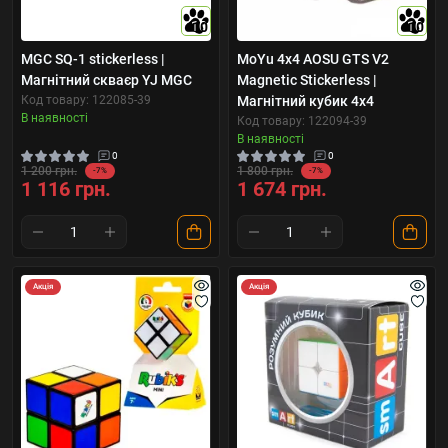
10
10
MGC SQ-1 stickerless |
MoYu 4x4 AOSU GTS V2
Магнітний скваєр YJ MGC
Magnetic Stickerless |
Код товару: 122085-39
Магнітний кубик 4х4
В наявності
Код товару: 122094-39
В наявності
0
0
1 200 грн.
1 800 грн.
-7%
-7%
1 116 грн.
1 674 грн.
Акція
Акція