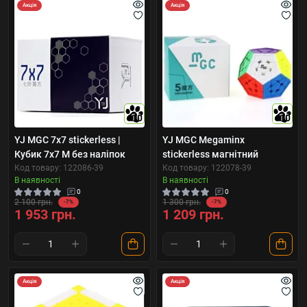
Акція
Акція
10
10
YJ MGC 7x7 stickerless |
YJ MGC Megaminx
Кубик 7х7 М без наліпок
stickerless магнітний
Код товару: 122086-39
Код товару: 122078-39
В наявності
В наявності
0
0
2 100 грн.
1 300 грн.
-7%
-7%
1 953 грн.
1 209 грн.
Акція
Акція