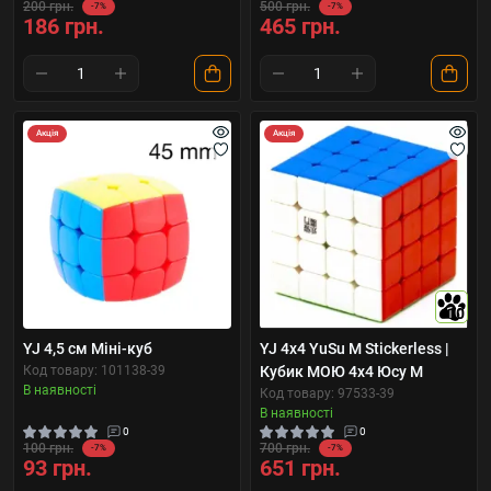
200 грн.
500 грн.
-7%
-7%
186 грн.
465 грн.
Акція
Акція
10
YJ 4,5 см Міні-куб
YJ 4x4 YuSu M Stickerless |
Код товару: 101138-39
Кубик МОЮ 4x4 Юсу M
В наявності
Код товару: 97533-39
В наявності
0
0
100 грн.
700 грн.
-7%
-7%
93 грн.
651 грн.