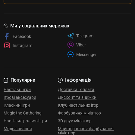
Ми у соціальних мережах
Telegram
Facebook
Viber
Instagram
Messenger
Популярне
Інформація
Настільні ігри
Доставка і оплата
Ігрові аксесуари
Дисконт та знижки
Класичні ігри
Клуб настільних ігор
Magic the Gathering
Фарбування мініатюр
Настільні рольові ігри
3D друк мініатюр
Моделювання
Майстер-клас з фарбування
мініатюр