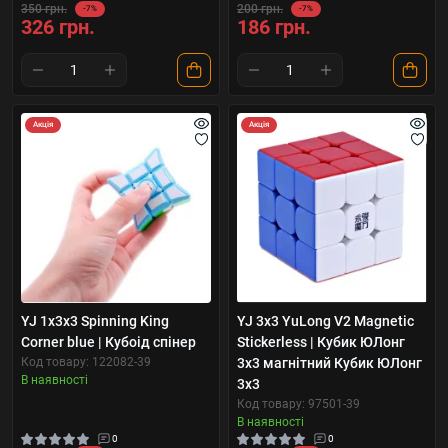
350 грн.
200 грн.
-7%
-7%
326 грн.
186 грн.
Акція
Акція
YJ 1x3x3 Spinning King
YJ 3x3 YuLong V2 Magnetic
Corner blue | Кубоід спінер
Stickerless | Кубик ЮЛонг
Код товару: 122082-39
3x3 магнітний Кубик ЮЛонг
В наявності
3x3
Код товару: 97501-39
В наявності
0
0