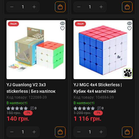
Акція
Акція
10
YJ Guanlong V2 3x3
YJ MGC 4x4 Stickerless |
stickerless | Без наліпок
Кубик 4x4 магнітний
Код товару: 122088-39
Код товару: 104884-39
В наявності
В наявності
0
0
150 грн.
1 200 грн.
-7%
-7%
140 грн.
1 116 грн.