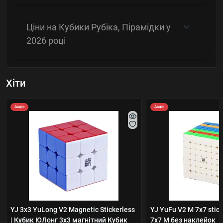
Ціни на Кубики Рубіка, Пірамідки у
2026 році
Хіти
Акція
Акція
YJ 3x3 YuLong V2 Magnetic Stickerless
YJ YuFu V2 M 7x7 stick
| Кубик ЮЛонг 3x3 магнітний Кубик
7х7 М без наклейок