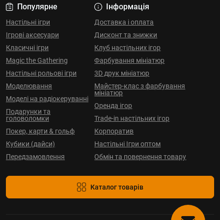
Популярне
Інформація
Настільні ігри
Доставка і оплата
Ігрові аксесуари
Дисконт та знижки
Класичні ігри
Клуб настільних ігор
Magic the Gathering
Фарбування мініатюр
Настільні рольові ігри
3D друк мініатюр
Моделювання
Майстер-клас з фарбування
мініатюр
Моделі на радіокеруванні
Оренда ігор
Подарунки та
головоломки
Trade-in настільних ігор
Покер, карти & гольф
Корпоратив
Кубики (дайси)
Настільні Ігри оптом
Передзамовлення
Обмін та повернення товару
Каталог товарів