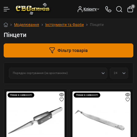
0
Клієнту
Моделювання
Інструменти та Фарби
Пінцети
Пінцети
Фільтр товарів
Немає в наявності
Немає в наявності