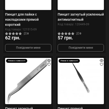
Пинцет для пайки с
Пинцет загнутый усиленный
накладками прямой
антимагнитный
короткий
Код товару: 120449-09
Код товару: 121515-09
0
0
62 грн.
57 грн.
Повідомити мене
Повідомити мене
Немає в наявності
Немає в наявності
Пинцет загнутый,
Пинцет прямой