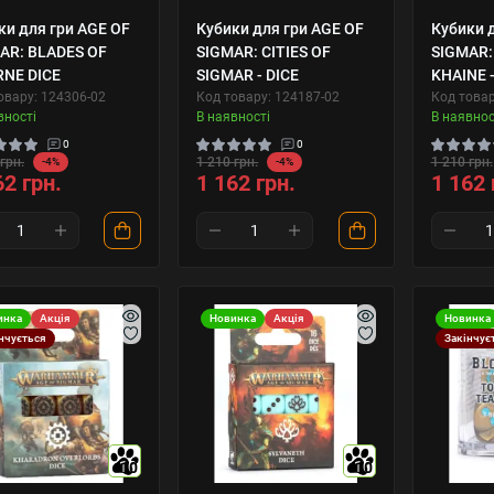
ки для гри AGE OF
Кубики для гри AGE OF
Кубики 
AR: BLADES OF
SIGMAR: CITIES OF
SIGMAR:
NE DICE
SIGMAR - DICE
KHAINE -
овару: 124306-02
Код товару: 124187-02
Код товар
вності
В наявності
В наявнос
0
0
грн.
1 210 грн.
1 210 грн.
-4%
-4%
62 грн.
1 162 грн.
1 162 
инка
Акція
Новинка
Акція
Новинка
нчується
Закінчує
10
10