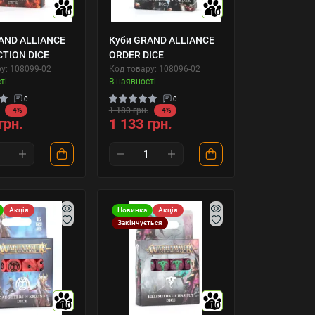
10
10
AND ALLIANCE
Куби GRAND ALLIANCE
TION DICE
ORDER DICE
у: 108099-02
Код товару: 108096-02
ті
В наявності
0
0
1 180 грн.
-4%
-4%
грн.
1 133 грн.
Акція
Новинка
Акція
Закінчується
10
10