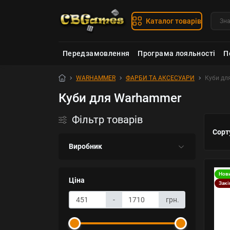
Каталог товарів
Передзамовлення
Програма лояльності
П
WARHAMMER
ФАРБИ ТА АКСЕСУАРИ
Куби дл
Куби для Warhammer
Фільтр товарів
Сорт
Виробник
Нов
Ціна
Закі
-
грн.