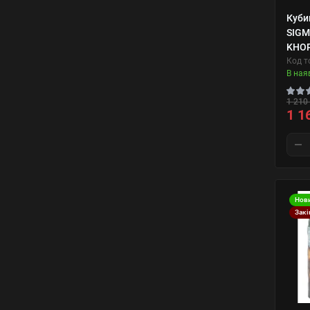
Куби
SIGM
KHOR
Код т
В ная
1 210 
1 1
Нов
Закі