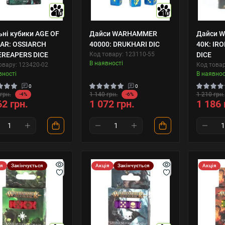
10
10
ьні кубики AGE OF
Дайси WARHAMMER
Дайси 
AR: OSSIARCH
40000: DRUKHARI DIC
40К: IR
REAPERS DICE
Код товару: 123110-55
DICE
В наявності
овару: 123420-02
Код товар
вності
В наявнос
0
0
грн.
1 140 грн.
1 210 грн.
-4%
-6%
62 грн.
1 072 грн.
1 186 
ія
Закінчується
Акція
Закінчується
Акція