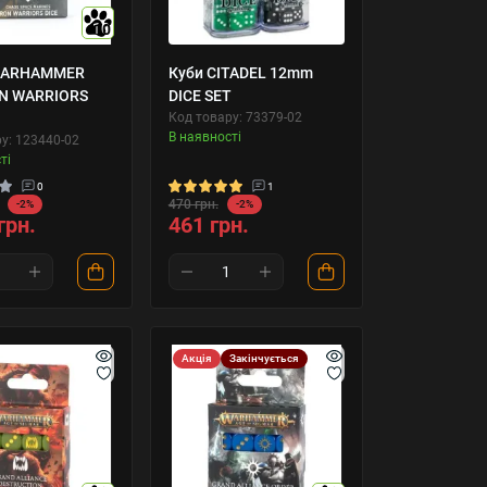
10
WARHAMMER
Куби CITADEL 12mm
ON WARRIORS
DICE SET
Код товару: 73379-02
В наявності
у: 123440-02
ті
0
1
470 грн.
-2%
-2%
грн.
461 грн.
Акція
Закінчується