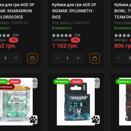
ки для гри AGE OF
Кубики для гри AGE OF
Кубики 
AR: KHARADRON
SIGMAR: SYLVANETH -
BOWL: T
LORDS DICE
DICE
TEAM DI
овару: 124305-02
Код товару: 124209-02
Код товар
вності
В наявності
В наявнос
0
0
грн.
1 210 грн.
840 грн.
-4%
-4%
62 грн.
1 162 грн.
806 гр
инка
Акція
Новинка
Акція
Новинка
нчується
10
10