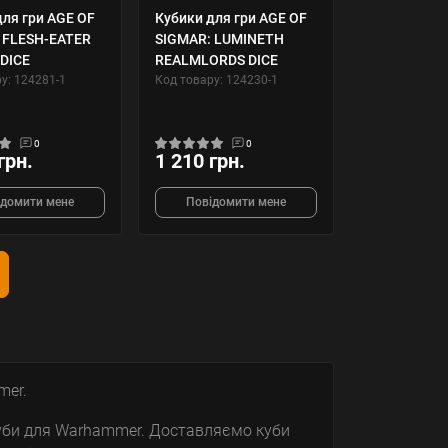
для гри AGE OF
Кубики для гри AGE OF
 FLESH-EATER
SIGMAR: LUMINETH
DICE
REALMLORDS DICE
у: 124281-1
Код товару: 124230-1
0
0
грн.
1 210 грн.
ідомити мене
Повідомити мене
mer.
уби для Warhammer. Доставляємо куби