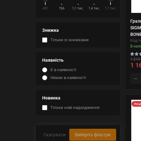
451
766
1,1 тис.
1,4 тис.
1,7 тис.
Грал
SIGM
Знижка
BONE
Тільки зі знижками
Код т
В ная
1 210 
Наявність
1 1
Є в наявності
Немає в наявності
Новинка
Акц
Тільки нові надходження
Скасувати
Виберіть фільтри