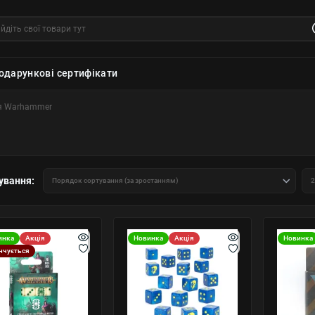
одарункові сертифікати
я Warhammer
ування:
инка
Акція
Новинка
Акція
Новинка
нчується