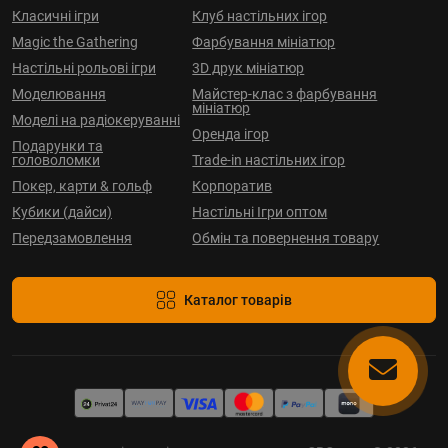
Класичні ігри
Клуб настільних ігор
Magic the Gathering
Фарбування мініатюр
Настільні рольові ігри
3D друк мініатюр
Моделювання
Майстер-клас з фарбування
мініатюр
Моделі на радіокеруванні
Оренда ігор
Подарунки та
головоломки
Trade-in настільних ігор
Покер, карти & гольф
Корпоратив
Кубики (дайси)
Настільні Ігри оптом
Передзамовлення
Обмін та повернення товару
Каталог товарів