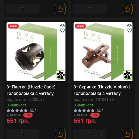
Акція
Акція
10
10
3* Пастка (Huzzle Cage) |
3* Скрипка (Huzzle Violon) |
Головоломка з металу
Головоломка з металу
Код товару: 94285-39
Код товару: 101091-39
В наявності
В наявності
0
0
700 грн.
700 грн.
-7%
-7%
651 грн.
651 грн.