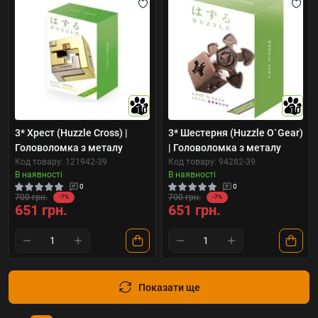
10
10
3* Хрест (Huzzle Cross) |
3* Шестерня (Huzzle O`Gear)
Головоломка з металу
| Головоломка з металу
Код товару: 121942-39
Код товару: 94282-39
В наявності
В наявності
0
0
700 грн.
700 грн.
-7%
-7%
651 грн.
651 грн.
Показати ще