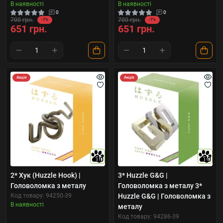
В наявності
В наявності
0
0
700 грн.
700 грн.
-7%
-7%
651 грн.
651 грн.
Акція
Акція
10
10
2* Хук (Huzzle Hook) |
3* Huzzle G&G |
Головоломка з металу
Головоломка з металу 3*
Код товару: 94250-39
Huzzle G&G | Головоломка з
В наявності
металу
Код товару: 94286-39