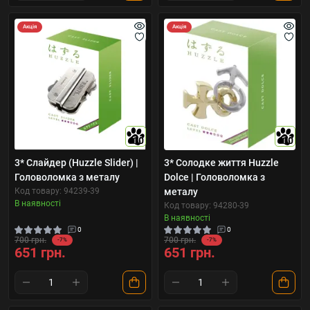
Акція
Акція
10
10
3* Слайдер (Huzzle Slider) |
3* Солодке життя Huzzle
Головоломка з металу
Dolce | Головоломка з
Код товару: 94239-39
металу
В наявності
Код товару: 94280-39
В наявності
0
0
700 грн.
700 грн.
-7%
-7%
651 грн.
651 грн.