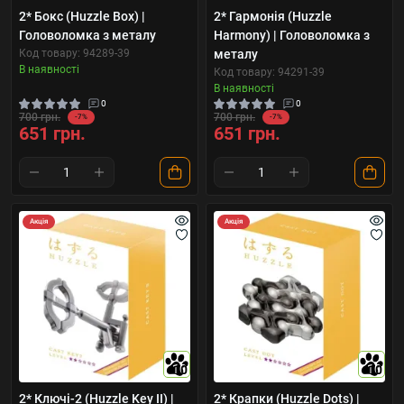
2* Бокс (Huzzle Box) |
2* Гармонія (Huzzle
Головоломка з металу
Harmony) | Головоломка з
Код товару: 94289-39
металу
В наявності
Код товару: 94291-39
В наявності
0
0
700 грн.
700 грн.
-7%
-7%
651 грн.
651 грн.
Акція
Акція
10
10
2* Ключі-2 (Huzzle Key II) |
2* Крапки (Huzzle Dots) |