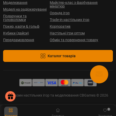
Моделювання
Майстер-клас з фарбування
мініатюр
Моделі на радіокеруванні
Оренда ігор
Подарунки та
головоломки
Trade-in настільних ігор
Покер, карти & гольф
Корпоратив
Кубики (дайси)
Настільні Ігри оптом
Передзамовлення
Обмін та повернення товару
Каталог товарів
Магазин настільних ігор та моделювання CBGames © 2026
0