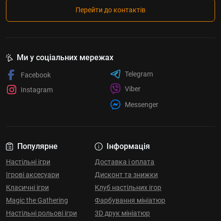
Перейти до контактів
Ми у соціальних мережах
Telegram
Facebook
Viber
Instagram
Messenger
Популярне
Інформація
Настільні ігри
Доставка і оплата
Ігрові аксесуари
Дисконт та знижки
Класичні ігри
Клуб настільних ігор
Magic the Gathering
Фарбування мініатюр
Настільні рольові ігри
3D друк мініатюр