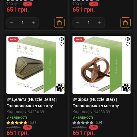
700 грн.
700 грн.
-7%
-7%
651 грн.
651 грн.
Акція
Акція
10
10
3* Дельта (Huzzle Delta) |
3* Зірка (Huzzle Star) |
Головоломка з металу
Головоломка з металу
Код товару: 94284-39
Код товару: 94283-39
В наявності
В наявності
1
0
700 грн.
700 грн.
-7%
-7%
651 грн.
651 грн.