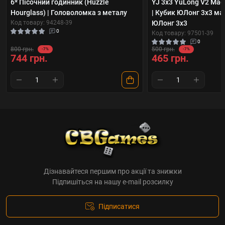
6* Пісочний годинник (Huzzle
YJ 3x3 YuLong V2 Magn
Hourglass) | Головоломка з металу
| Кубик ЮЛонг 3x3 ма
Код товару: 94248-39
ЮЛонг 3x3
0
Код товару: 97501-39
0
800 грн.
500 грн.
-7%
-7%
744 грн.
465 грн.
Дізнавайтеся першим про акції та знижки
Підпишіться на нашу e-mail розсилку
Підписатися