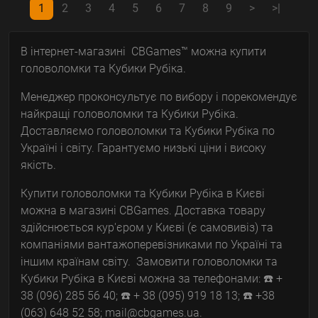
1
2
3
4
5
6
7
8
9
>
>|
В інтернет-магазині CBGames™ можна купити
головоломки та Кубики Рубіка.
Менеджер проконсультує по вибору і порекомендує
найкращі головоломки та Кубики Рубіка.
Доставляємо головоломки та Кубики Рубіка по
Україні і світу. Гарантуємо низькі ціни і високу
якість.
Купити головоломки та Кубики Рубіка в Києві
можна в магазині CBGames. Доставка товару
здійснюється кур'єром у Києві (є самовивіз) та
компаніями вантажоперевізниками по Україні та
іншим країнам світу. Замовити головоломки та
Кубики Рубіка в Києві можна за телефонами: ☎️ +
38 (096) 285 56 40; ☎️ + 38 (095) 919 18 13; ☎️ +38
(063) 648 52 58; mail@cbgames.ua.