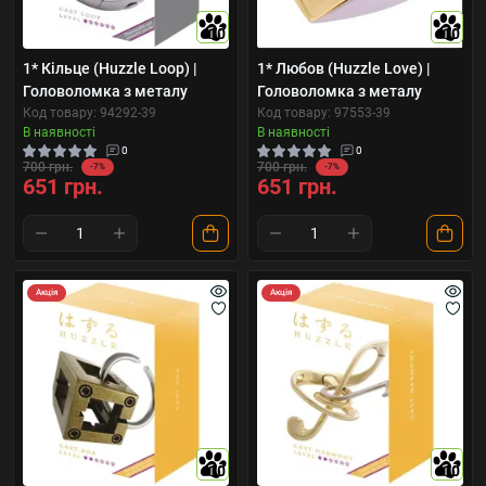
10
10
1* Кільце (Huzzle Loop) |
1* Любов (Huzzle Love) |
Головоломка з металу
Головоломка з металу
Код товару: 94292-39
Код товару: 97553-39
В наявності
В наявності
0
0
700 грн.
700 грн.
-7%
-7%
651 грн.
651 грн.
Акція
Акція
10
10