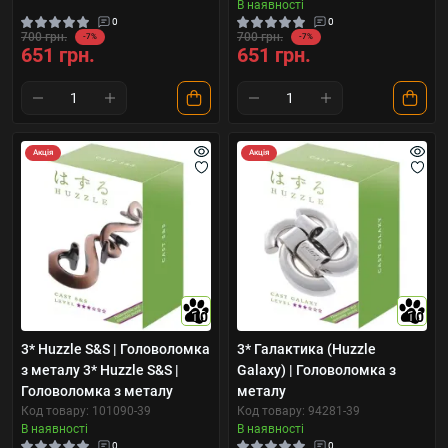
В наявності
0
0
700 грн.
700 грн.
-7%
-7%
651 грн.
651 грн.
Акція
Акція
10
10
3* Huzzle S&S | Головоломка
3* Галактика (Huzzle
з металу 3* Huzzle S&S |
Galaxy) | Головоломка з
Головоломка з металу
металу
Код товару: 101090-39
Код товару: 94281-39
В наявності
В наявності
0
0