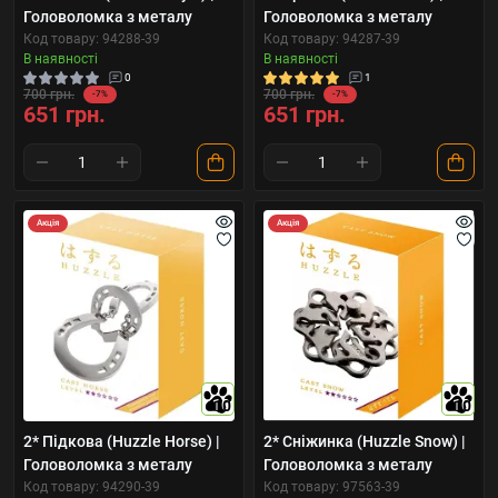
Головоломка з металу
Головоломка з металу
Код товару: 94288-39
Код товару: 94287-39
В наявності
В наявності
0
1
700 грн.
700 грн.
-7%
-7%
651 грн.
651 грн.
Акція
Акція
10
10
2* Підкова (Huzzle Horse) |
2* Сніжинка (Huzzle Snow) |
Головоломка з металу
Головоломка з металу
Код товару: 94290-39
Код товару: 97563-39