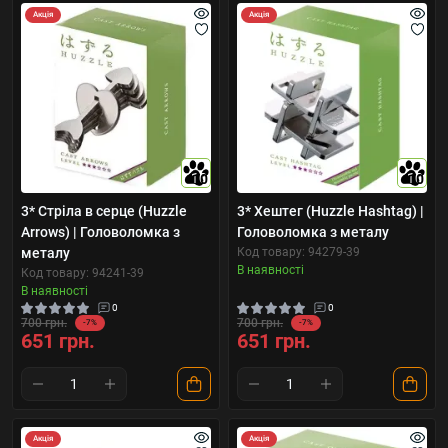
Акція
Акція
10
10
3* Стріла в серце (Huzzle
3* Хештег (Huzzle Hashtag) |
Arrows) | Головоломка з
Головоломка з металу
металу
Код товару: 94279-39
В наявності
Код товару: 94241-39
В наявності
0
0
700 грн.
700 грн.
-7%
-7%
651 грн.
651 грн.
Акція
Акція