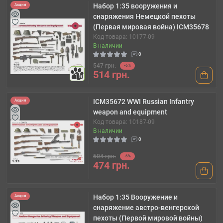
Набор 1:35 вооружения и
Акция
снаряжения Немецкой пехоты
(Первая мировая война) ICM35678
Код товара: 10177-09
В наличии
0
547 грн.
-6%
514 грн.
10
ICM35672 WWI Russian Infantry
Акция
weapon and equipment
Код товара: 10187-09
В наличии
0
504 грн.
-6%
474 грн.
Набор 1:35 Вооружение и
Акция
снаряжение австро-венгерской
пехоты (Первой мировой войны)