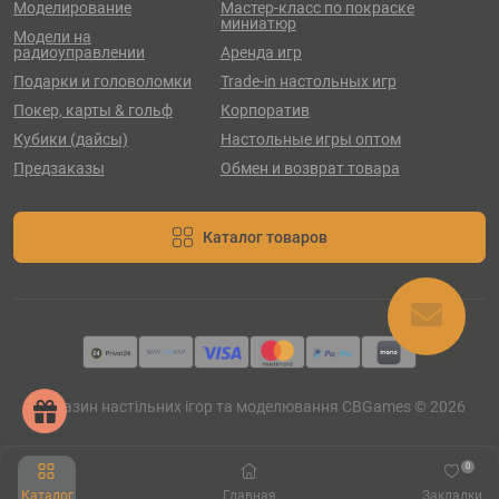
Моделирование
Мастер-класс по покраске
миниатюр
Модели на
радиоуправлении
Аренда игр
Подарки и головоломки
Trade-in настольных игр
Покер, карты & гольф
Корпоратив
Кубики (дайсы)
Настольные игры оптом
Предзаказы
Обмен и возврат товара
Каталог товаров
Магазин настільних ігор та моделювання CBGames © 2026
0
Каталог
Главная
Закладки