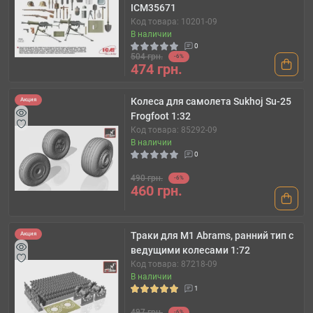
ICM35671
Код товара: 10201-09
В наличии
0
504 грн.
-6%
474 грн.
Колеса для самолета Sukhoj Su-25
Акция
Frogfoot 1:32
Код товара: 85292-09
В наличии
0
490 грн.
-6%
460 грн.
Траки для M1 Abrams, ранний тип с
Акция
ведущими колесами 1:72
Код товара: 87218-09
В наличии
1
497 грн.
-6%