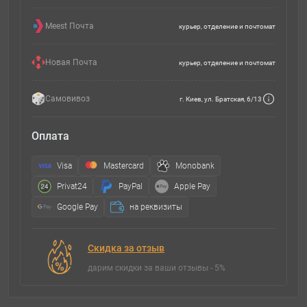
Meest Почта
курьер, отделение и почтомат
Новая Почта
курьер, отделение и почтомат
Самовивоз
г. Киев, ул. Братская, 6/13
Оплата
Visa
Mastercard
Monobank
Privat24
PayPal
Apple Pay
Google Pay
на реквизиты
Скидка за отзыв
дарим скидки за ваши отзывы - 5%