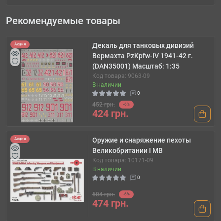
Рекомендуемые товары
Декаль для танковых дивизий
Акция
Вермахта PzKpfw-IV 1941-42 г.
(DAN35001) Масштаб: 1:35
Код товара: 9063-09
В наличии
0
452 грн.
-6%
424 грн.
Оружие и снаряжение пехоты
Акция
Великобритании І МВ
Код товара: 10171-09
В наличии
0
504 грн.
-6%
474 грн.