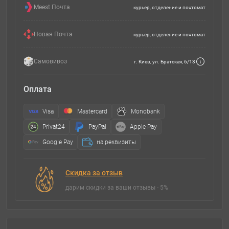
Meest Почта
курьер, отделение и почтомат
Новая Почта
курьер, отделение и почтомат
Самовивоз
г. Киев, ул. Братская, 6/13
Оплата
Visa
Mastercard
Monobank
Privat24
PayPal
Apple Pay
Google Pay
на реквизиты
Скидка за отзыв
дарим скидки за ваши отзывы - 5%