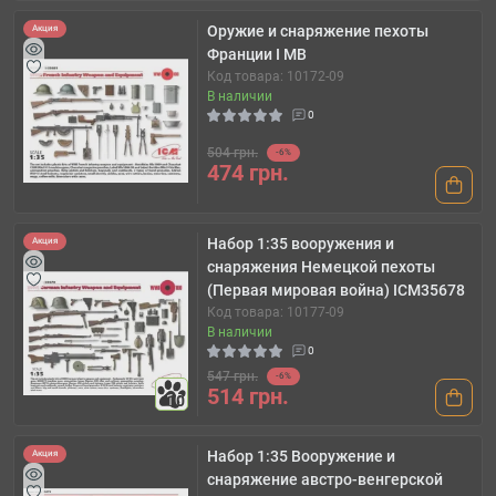
Оружие и снаряжение пехоты
Акция
Франции І МВ
Код товара: 10172-09
В наличии
0
504 грн.
-6%
474 грн.
Набор 1:35 вооружения и
Акция
снаряжения Немецкой пехоты
(Первая мировая война) ICM35678
Код товара: 10177-09
В наличии
0
547 грн.
-6%
514 грн.
10
Набор 1:35 Вооружение и
Акция
снаряжение австро-венгерской