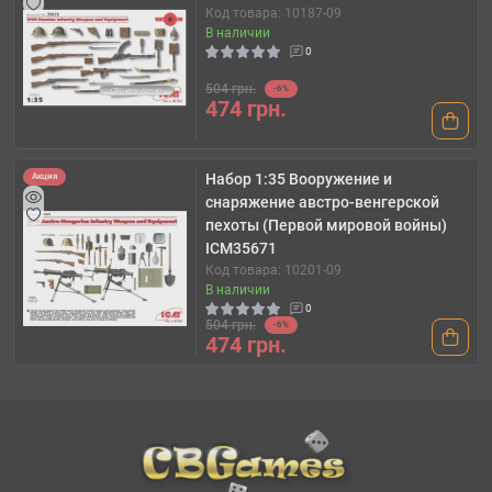
Код товара: 10187-09
В наличии
0
504 грн.
-6%
474 грн.
Набор 1:35 Вооружение и
Акция
снаряжение австро-венгерской
пехоты (Первой мировой войны)
ICM35671
Код товара: 10201-09
В наличии
0
504 грн.
-6%
474 грн.