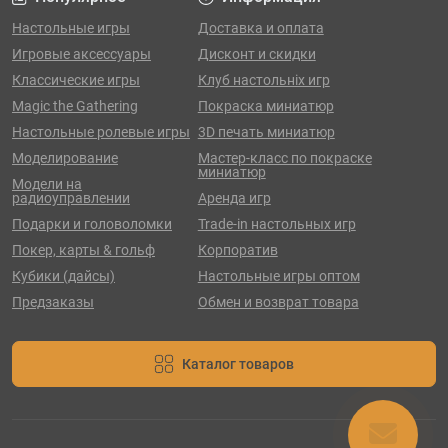
Настольные игры
Доставка и оплата
Игровые аксессуары
Дисконт и скидки
Классические игры
Клуб настольніх игр
Magic the Gathering
Покраска миниатюр
Настольные ролевые игры
3D печать миниатюр
Моделирование
Мастер-класс по покраске
миниатюр
Модели на
радиоуправлении
Аренда игр
Подарки и головоломки
Trade-in настольных игр
Покер, карты & гольф
Корпоратив
Кубики (дайсы)
Настольные игры оптом
Предзаказы
Обмен и возврат товара
Каталог товаров