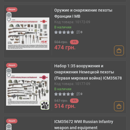
Оружие и снаряжение пехоты
Акция
Франции І МВ
Код товара: 10172-09
В наличии
0
504 грн.
-6%
474 грн.
Набор 1:35 вооружения и
Акция
снаряжения Немецкой пехоты
(Первая мировая война) ICM35678
Код товара: 10177-09
В наличии
0
547 грн.
-6%
514 грн.
10
ICM35672 WWI Russian Infantry
Акция
weapon and equipment