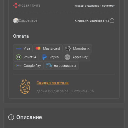
Новая Почта
курьер, отделение и почтомат
Самовивоз
г. Киев, ул. Братская, 6/13
Оплата
Visa
Mastercard
Monobank
Privat24
PayPal
Apple Pay
Google Pay
на реквизиты
Скидка за отзыв
дарим скидки за ваши отзывы - 5%
Описание