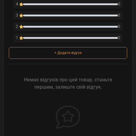
4
0
3
0
2
0
1
0
+ Додати відгук
Немає відгуків про цей товар, станьте
першим, залиште свій відгук.