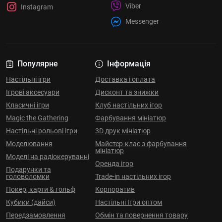
Viber
Instagram
Messenger
Популярне
Інформація
Настільні ігри
Доставка і оплата
Ігрові аксесуари
Дисконт та знижки
Класичні ігри
Клуб настільних ігор
Magic the Gathering
Фарбування мініатюр
Настільні рольові ігри
3D друк мініатюр
Моделювання
Майстер-клас з фарбування
мініатюр
Моделі на радіокеруванні
Оренда ігор
Подарунки та
головоломки
Trade-in настільних ігор
Покер, карти & гольф
Корпоратив
Кубики (дайси)
Настільні Ігри оптом
Передзамовлення
Обмін та повернення товару