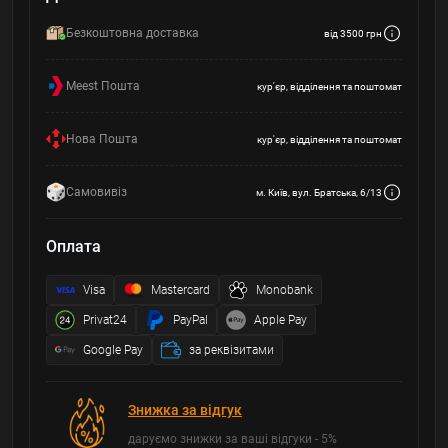
Безкоштовна доставка
від 3500 грн
Meest Пошта
кур'єр, відділення та поштомат
Нова Пошта
кур'єр, відділення та поштомат
Самовивіз
м. Київ, вул. Братська, 6/13
Оплата
Visa
Mastercard
Monobank
Privat24
PayPal
Apple Pay
Google Pay
за реквізитами
Знижка за відгук
даруємо знижки за ваші відгуки - 5%