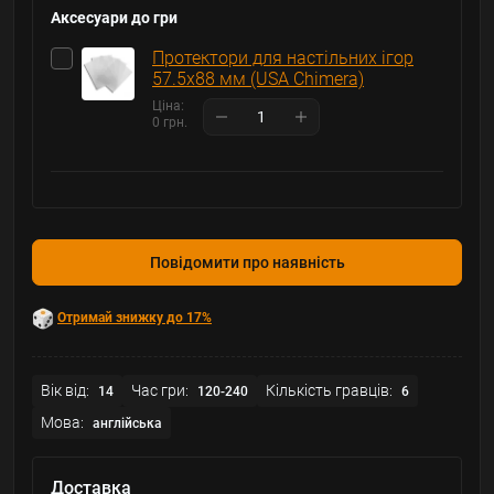
Аксесуари до гри
Протектори для настільних ігор
57.5х88 мм (USA Chimera)
Ціна:
0 грн.
Повідомити про наявність
Отримай знижку до 17%
Вік від:
Час гри:
Кількість гравців:
14
120-240
6
Мова:
англійська
Доставка