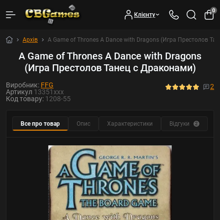
0
Клієнту
Архів
A Game of Thrones A Dance with Dragons (Игра Престолов Та
A Game of Thrones A Dance with Dragons
(Игра Престолов Танец с Драконами)
Виробник:
FFG
2
Артикул
13351xxx
Код товару:
1208-55
Все про товар
Опис
Характеристики
Відгуки
2