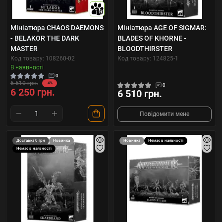
10
Мініатюра CHAOS DAEMONS
Мініатюра AGE OF SIGMAR:
- BELAKOR THE DARK
BLADES OF KHORNE -
MASTER
BLOODTHIRSTER
Код товару: 108260-02
Код товару: 124825-1
В наявності
0
6 510 грн.
-4%
0
6 250 грн.
6 510 грн.
Повідомити мене
Доставка 0 грн
Новинка
Новинка
Немає в наявності
Немає в наявності