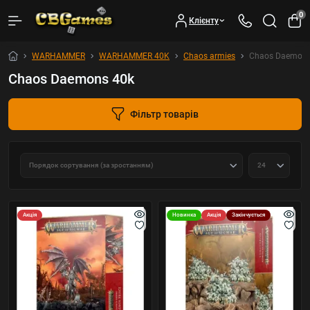
0
Клієнту
WARHAMMER
WARHAMMER 40K
Chaos armies
Chaos Daemons
Chaos Daemons 40k
Фільтр товарів
Акція
Новинка
Акція
Закінчується