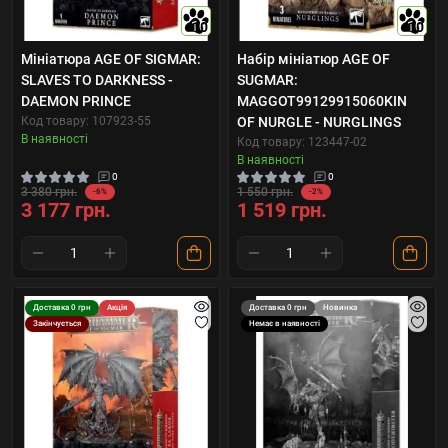
10
10
Мініатюра AGE OF SIGMAR:
Набір мініатюр AGE OF
SLAVES TO DARKNESS -
SUGMAR:
DAEMON PRINCE
MAGGOT99129915060KIN
Код товару: 107923-55
OF NURGLE - NURGLINGS
В наявності
Код товару: 123447-02
В наявності
0
0
3 380 грн.
1 550 грн.
-6%
-2%
3 177 грн.
1 519 грн.
Доставка 0 грн
Акція
Доставка 0 грн
Новинка
Закінчується
Немає в наявності