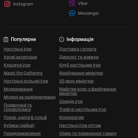
Viber
Instagram
Messenger
Популярне
Інформація
Настільні ігри
Доставка і оплата
Ігрові аксесуари
Дисконт та знижки
Класичні ігри
Клуб настільних ігор
Magic the Gathering
Фарбування мініатюр
Настільні рольові ігри
3D друк мініатюр
Моделювання
Майстер-клас з фарбування
мініатюр
Моделі на радіокеруванні
Оренда ігор
Подарунки та
головоломки
Trade-in настільних ігор
Покер, карти & гольф
Корпоратив
Кубики (дайси)
Настільні Ігри оптом
Передзамовлення
Обмін та повернення товару