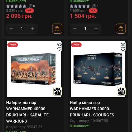
В наявності
В наявності
0
0
2 230 грн.
1 600 грн.
-6%
-6%
2 096 грн.
1 504 грн.
Акція
Акція
10
10
Набір мініатюр
Набір мініатюр
WARHAMMER 40000:
WARHAMMER 40000:
DRUKHARI - KABALITE
DRUKHARI - SCOURGES
WARRIORS
Код товару: 104567-55
В наявності
Код товару: 99847-55