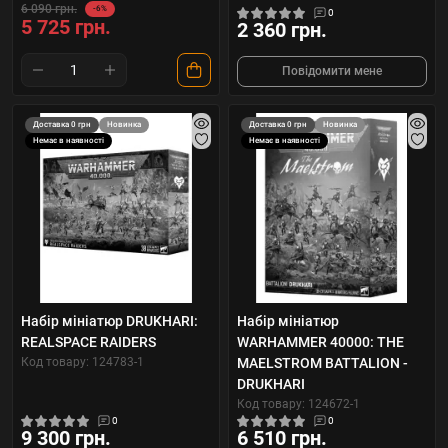
6 090 грн.
-6%
0
5 725 грн.
2 360 грн.
Повідомити мене
Доставка 0 грн
Новинка
Доставка 0 грн
Новинка
Немає в наявності
Немає в наявності
Набір мініатюр DRUKHARI:
Набір мініатюр
REALSPACE RAIDERS
WARHAMMER 40000: THE
Код товару: 124783-1
MAELSTROM BATTALION -
DRUKHARI
Код товару: 124672-1
0
0
9 300 грн.
6 510 грн.