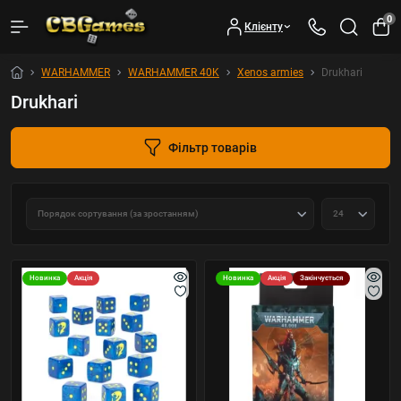
0
Клієнту
WARHAMMER
WARHAMMER 40K
Xenos armies
Drukhari
Drukhari
Фільтр товарів
Новинка
Акція
Новинка
Акція
Закінчується