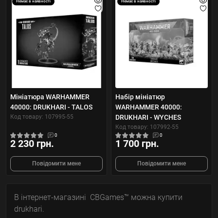
Немає в наявності
Немає в наявності
Мініатюра WARHAMMER
Набір мініатюр
40000: DRUKHARI - TALOS
WARHAMMER 40000:
Код товару: 107995-55
DRUKHARI - WYCHES
Код товару: 107992-55
0
0
2 230 грн.
1 700 грн.
Повідомити мене
Повідомити мене
В інтернет-магазині CBGames™ можна купити
drukhari.