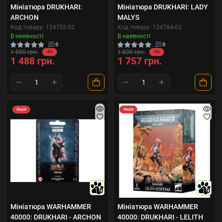
Мініатюра DRUKHARI:
Мініатюра DRUKHARI: LADY
ARCHON
MALYS
Код товару: 124755-02
Код товару: 124784-02
В наявності
В наявності
0
0
1 550 грн.
1 830 грн.
-4%
-4%
1 488 грн.
1 757 грн.
Акція
Акція
10
10
Мініатюра WARHAMMER
Мініатюра WARHAMMER
40000: DRUKHARI - ARCHON
40000: DRUKHARI - LELITH