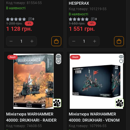
Код товару: 81554-55
HESPERAX
В наявності
Код товару: 101219-55
В наявності
0
0
1 200 грн.
1 650 грн.
-6%
-6%
1 128 грн.
1 551 грн.
Акція
Акція
10
10
Мініатюра WARHAMMER
Мініатюра WARHAMMER
40000: DRUKHARI - RAIDER
40000: DRUKHARI - VENOM
Код товару: 74608-55
Код товару: 107996-55