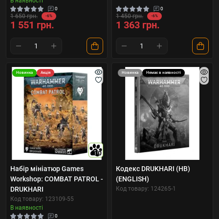
В наявності
0
0
1 650 грн.
1 450 грн.
-6%
-6%
1 551 грн.
1 363 грн.
Новинка
Акція
Новинка
Немає в наявності
10
Набір мініатюр Games
Кодекс DRUKHARI (HB)
Workshop: COMBAT PATROL -
(ENGLISH)
DRUKHARI
Код товару: 124265-1
Код товару: 123109-55
В наявності
0