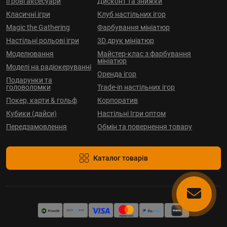
Ігрові аксесуари
Дисконт та знижки
Класичні ігри
Клуб настільних ігор
Magic the Gathering
Фарбування мініатюр
Настільні рольові ігри
3D друк мініатюр
Моделювання
Майстер-клас з фарбування
мініатюр
Моделі на радіокеруванні
Оренда ігор
Подарунки та
головоломки
Trade-in настільних ігор
Покер, карти & гольф
Корпоратив
Кубики (дайси)
Настільні Ігри оптом
Передзамовлення
Обмін та повернення товару
Каталог товарів