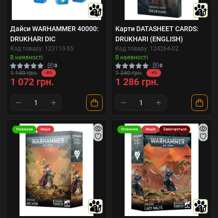
10
10
Дайси WARHAMMER 40000:
Карти DATASHEET CARDS:
DRUKHARI DIC
DRUKHARI (ENGLISH)
Код товару: 123110-55
Код товару: 124264-02
В наявності
В наявності
0
0
1 140 грн.
1 340 грн.
-6%
-4%
1 072 грн.
1 286 грн.
Новинка
Акція
Новинка
Акція
Закінчується
10
10