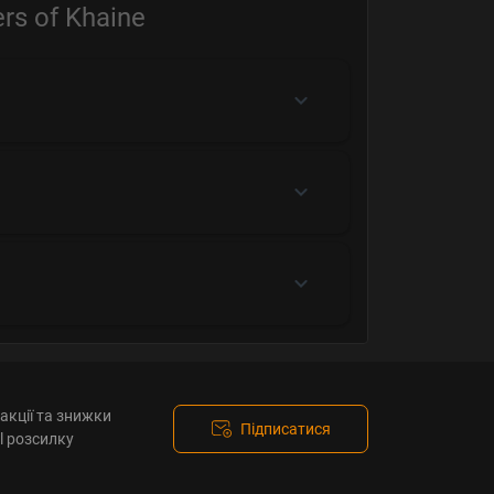
rs of Khaine
акції та знижки
Підписатися
l розсилку