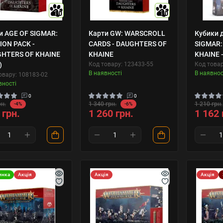
10
10
и AGE OF SIGMAR:
Карти GW: WARSCROLL
Кубики 
ION PACK -
CARDS - DAUGHTERS OF
SIGMAR:
HTERS OF KHAINE
KHAINE
KHAINE -
)
Код товару: 123433-55
Код товар
В наявності
В наявнос
овару: 108183-02
вності
0
0
рн.
1 340 грн.
1 210 грн.
-4%
-6%
 грн.
1 260 грн.
1 162 
инка
Акція
Акція
Акція