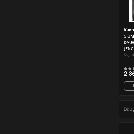
Книг
SIGM
DAUG
(ENG
Код т
2 3
Daug