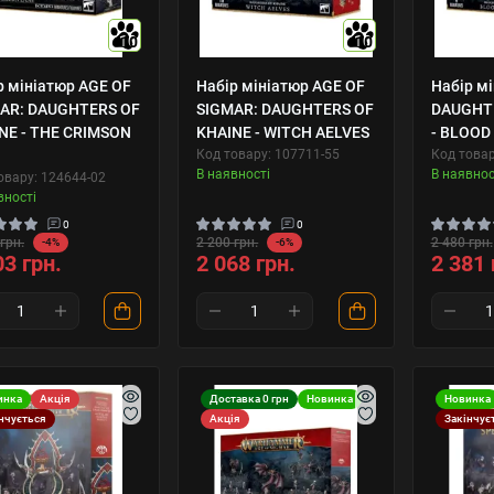
10
10
р мініатюр AGE OF
Набір мініатюр AGE OF
Набір м
AR: DAUGHTERS OF
SIGMAR: DAUGHTERS OF
DAUGHTE
NE - THE CRIMSON
KHAINE - WITCH AELVES
- BLOOD
H
Код товару: 107711-55
Код товар
В наявності
В наявнос
овару: 124644-02
вності
0
0
грн.
2 200 грн.
2 480 грн.
-4%
-6%
03 грн.
2 068 грн.
2 381 
инка
Акція
Доставка 0 грн
Новинка
Новинка
нчується
Акція
Закінчує