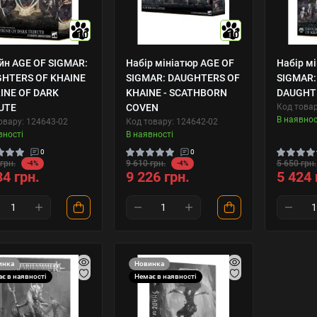
10
10
йн AGE OF SIGMAR:
Набір мініатюр AGE OF
Набір м
HTERS OF KHAINE
SIGMAR: DAUGHTERS OF
SIGMAR:
RINE OF DARK
KHAINE - SCATHBORN
DAUGHTE
UTE
COVEN
Код товар
В наявнос
овару: 124643-02
Код товару: 124642-02
вності
В наявності
0
0
грн.
9 610 грн.
5 650 грн.
-4%
-4%
34 грн.
9 226 грн.
5 424 
инка
Новинка
є в наявності
Немає в наявності