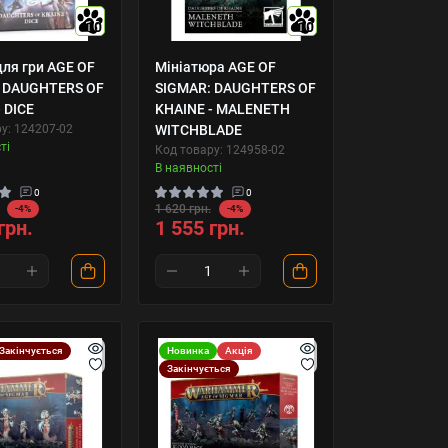
10
10
для гри AGE OF
Мініатюра AGE OF
 DAUGHTERS OF
SIGMAR: DAUGHTERS OF
 DICE
KHAINE - MALENETH
у: 124207-02
WITCHBLADE
ті
Код товару: 124958-02
В наявності
0
0
1 620 грн.
-4%
-4%
грн.
1 555 грн.
Закінчується
Новинка
Акція
Закінчується