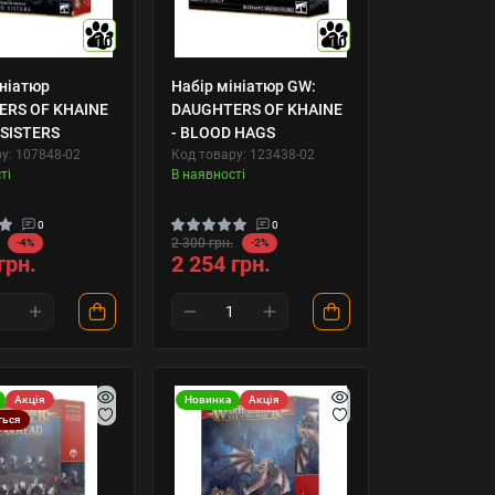
10
10
ініатюр
Набір мініатюр GW:
RS OF KHAINE
DAUGHTERS OF KHAINE
 SISTERS
- BLOOD HAGS
у: 107848-02
Код товару: 123438-02
ті
В наявності
0
0
2 300 грн.
-4%
-2%
грн.
2 254 грн.
Акція
Новинка
Акція
ться