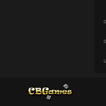
D
D
Ц