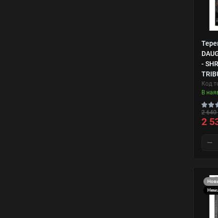
Тере
DAUG
- SH
TRIB
Код т
В ная
2 640 
2 5
Нов
Нема