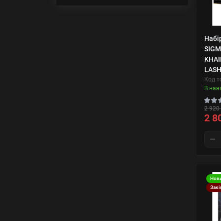
Набі
SIGM
KHAI
LAS
Код т
В ная
2 920 
2 8
Нов
Закі