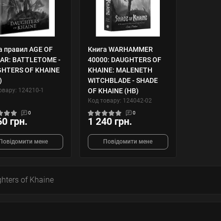
а правил AGE OF
Книга WARHAMMER
AR: BATTLETOME -
40000: DAUGHTERS OF
HTERS OF KHAINE
KHAINE: MALENETH
)
WITCHBLADE - SHADE
овару: 124210-1
OF KHAINE (HB)
Код товару: 124042-02
0
0
60 грн.
1 240 грн.
Повідомити мене
Повідомити мене
hters of Khaine