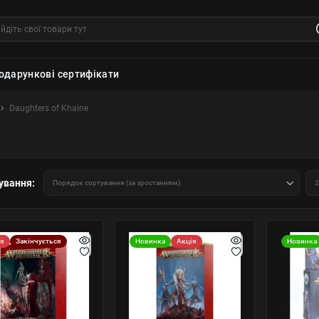
одарункові сертифікати
Daughters of Khaine
ування:
ія
Закінчується
Новинка
Акція
Новинка