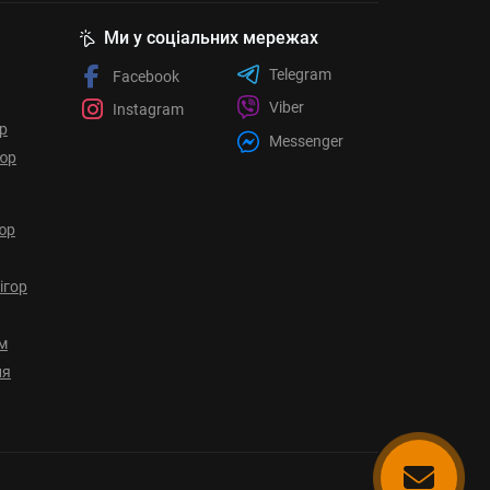
Ми у соціальних мережах
Telegram
Facebook
Viber
Instagram
ор
Messenger
юр
юр
ігор
ом
ня