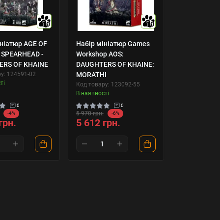
10
10
ініатюр AGE OF
Набір мініатюр Games
 SPEARHEAD -
Workshop AOS:
RS OF KHAINE
DAUGHTERS OF KHAINE:
у: 124591-02
MORATHI
ті
Код товару: 123092-55
В наявності
0
0
5 970 грн.
-4%
-6%
грн.
5 612 грн.