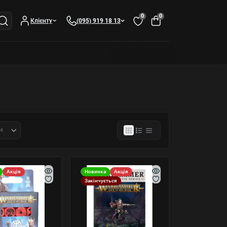
0
0
Клієнту
(095) 919 18 13
Акція
Новинка
Акція
Закінчується