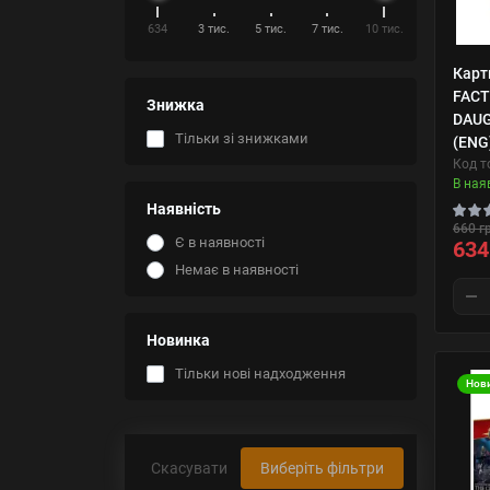
634
3 тис.
5 тис.
7 тис.
10 тис.
Карт
FACT
Знижка
DAUG
Тільки зі знижками
(ENG
Код т
В ная
Наявність
660 г
Є в наявності
634
Немає в наявності
Новинка
Тільки нові надходження
Нов
Скасувати
Виберіть фільтри