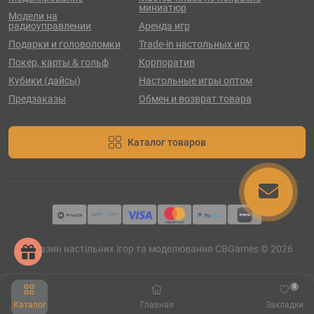
миниатюр
Модели на
радиоуправлении
Аренда игр
Подарки и головоломки
Trade-in настольных игр
Покер, карты & гольф
Корпоратив
Кубики (дайсы)
Настольные игры оптом
Предзаказы
Обмен и возврат товара
Каталог товаров
Магазин настільних ігор та моделювання CBGames © 2026
0
Каталог
Главная
Закладки