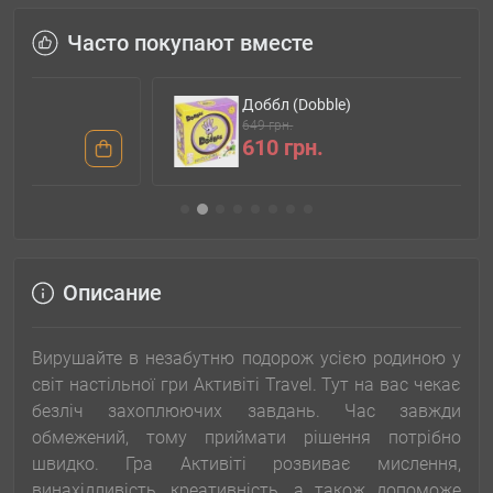
Часто покупают вместе
Доббл (Dobble)
649 грн.
610 грн.
Описание
Вирушайте в незабутню подорож усією родиною у
світ настільної гри Активіті Travel. Тут на вас чекає
безліч захоплюючих завдань. Час завжди
обмежений, тому приймати рішення потрібно
швидко. Гра Активіті розвиває мислення,
винахідливість, креативність, а також допоможе