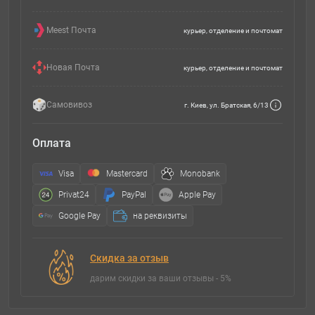
Meest Почта
курьер, отделение и почтомат
Новая Почта
курьер, отделение и почтомат
Самовивоз
г. Киев, ул. Братская, 6/13
Оплата
Visa
Mastercard
Monobank
Privat24
PayPal
Apple Pay
Google Pay
на реквизиты
Скидка за отзыв
дарим скидки за ваши отзывы - 5%