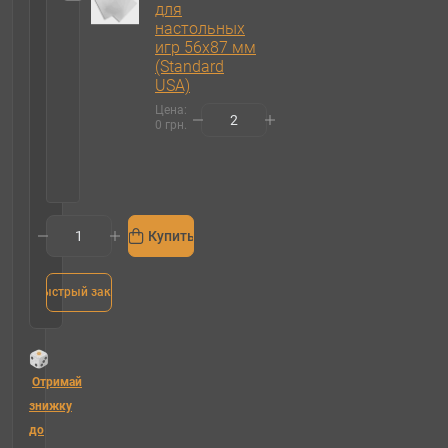
для
настольных
игр 56х87 мм
(Standard
USA)
Цена:
0 грн.
Купить
Быстрый заказ
Отримай
знижку
до