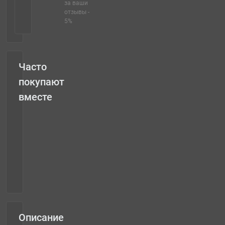
за ваши
отзывы -
5%
Часто
покупают
вместе
Диксит (Dixit) UA
1 649 грн.
1 517 грн.
Описание