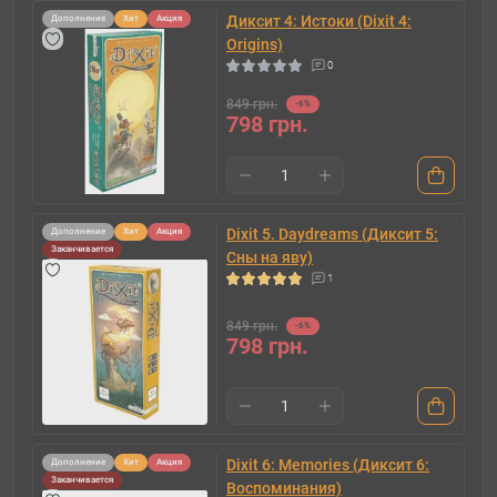
Диксит 4: Истоки (Dixit 4:
Дополнение
Хит
Акция
Origins)
0
849 грн.
-6%
798 грн.
Dixit 5. Daydreams (Диксит 5:
Дополнение
Хит
Акция
Заканчивается
Сны на яву)
1
849 грн.
-6%
798 грн.
Dixit 6: Memories (Диксит 6:
Дополнение
Хит
Акция
Заканчивается
Воспоминания)