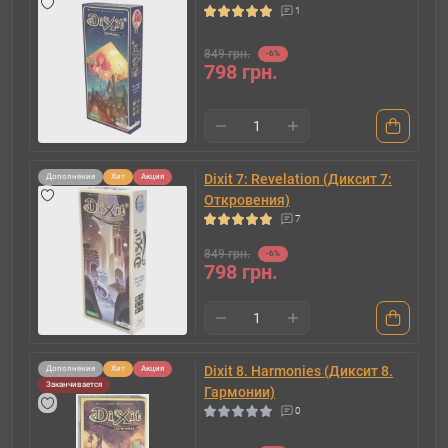
1
849 грн.
-6%
798 грн.
Dixit 7: Revelation (Диксит 7:
Дополнение
Хит
Акция
Откровения)
7
849 грн.
-6%
798 грн.
Dixit 8. Harmonies (Диксит 8.
Дополнение
Хит
Акция
Заканчивается
Гармонии)
0