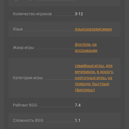
Количество игроков
3-12
Язык
языконезависимая
фэнтези
,
на
Жанр игры
ассоциации
семейные игры
,
для
вечеринок
,
в дорогу
,
Категория игры
карточные игры
,
на
природу
,
быстрые
(филлеры)
Рейтинг BGG
7.4
Сложность BGG
1.1