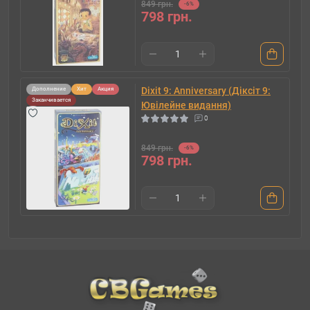
849 грн.
-6%
798 грн.
Dixit 9: Anniversary (Діксіт 9:
Дополнение
Хит
Акция
Заканчивается
Ювілейне видання)
0
849 грн.
-6%
798 грн.