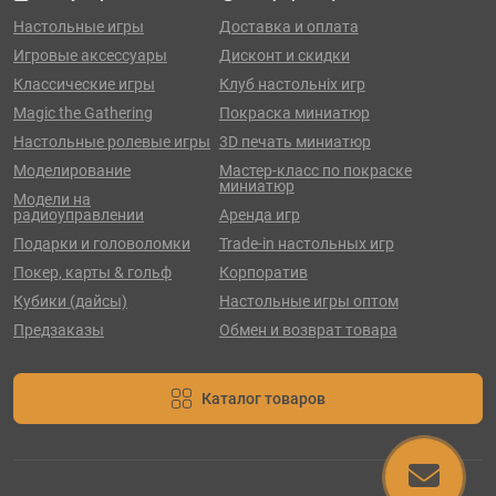
Настольные игры
Доставка и оплата
Игровые аксессуары
Дисконт и скидки
Классические игры
Клуб настольніх игр
Magic the Gathering
Покраска миниатюр
Настольные ролевые игры
3D печать миниатюр
Моделирование
Мастер-класс по покраске
миниатюр
Модели на
радиоуправлении
Аренда игр
Подарки и головоломки
Trade-in настольных игр
Покер, карты & гольф
Корпоратив
Кубики (дайсы)
Настольные игры оптом
Предзаказы
Обмен и возврат товара
Каталог товаров