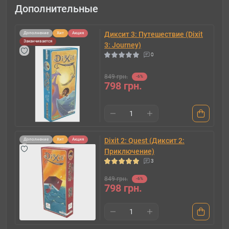
Дополнительные
Диксит 3: Путешествие (Dixit
Дополнение
Хит
Акция
Заканчивается
3: Journey)
0
849 грн.
-6%
798 грн.
Dixit 2: Quest (Диксит 2:
Дополнение
Хит
Акция
Приключение)
3
849 грн.
-6%
798 грн.