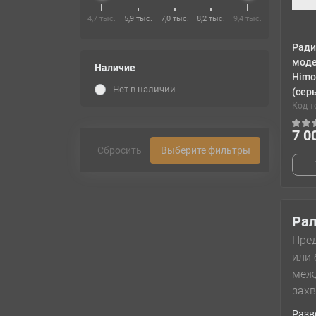
4,7 тыс.
5,9 тыс.
7,0 тыс.
8,2 тыс.
9,4 тыс.
Ради
моде
Наличие
Himo
Нет в наличии
(сер
Код т
7 0
Сбросить
Выберите фильтры
Ра
Пред
или 
межд
захв
боев
Разв