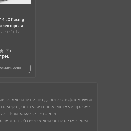
14 LC Racing
ллекторная
а: 78748-10
0
грн.
домить меня
мительно мчится по дороге с асфальтным
 поворот, оставляя еле заметный просвет
ет! Вам кажется, что эти
речь идет об очередном остросюжетном
 гонщиком и испытать реальные эмоции,