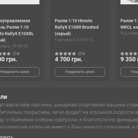
оуправляемая
Ралли 1:10 Himoto
Ралли 1:
ль Ралли 1:10
RallyX E10XR Brushed
WRCL ко
to RallyX E10XRL
(серый)
Код товар
ый)
Код товара: 57925-12
овара: 78780-12
0
0
00 грн.
4 700 грн.
9 350 
Уведомить меня
Уведомить меня
Уве
лли
ставьте себе картинку: шикарная спортивная машина стре
бетонным покрытием, легко входит на огромной скорости в
у отбойником и своим корпусом, и благополучно финиширу
атывающие кадры не имеют к Вам никакого отношения, и 
ике, вовсе нет! Вы можете почувствовать себя настоящим
ернуть