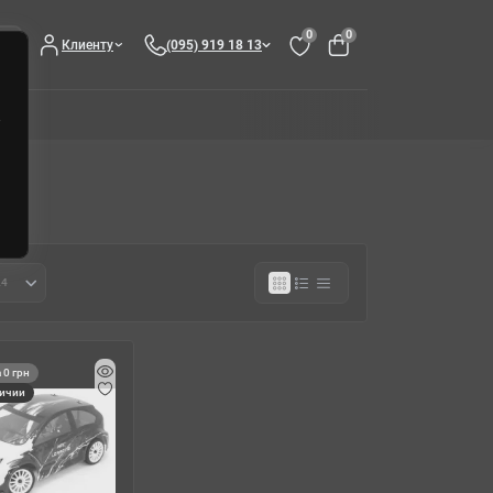
0
0
Клиенту
(095) 919 18 13
 0 грн
личии