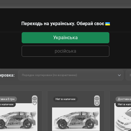
Переходь на українську. Обирай своє
чные сертификаты
Українська
лли
російська
ировка:
авка 0 грн
Нет в наличии
Доставка
в наличии
Нет в на