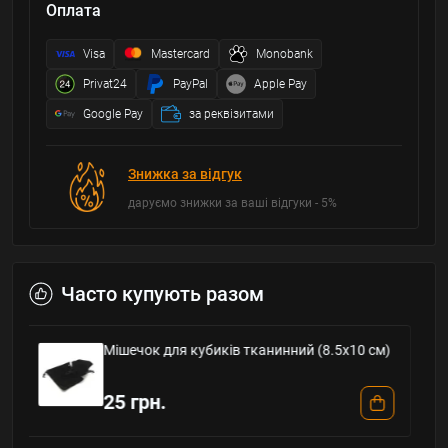
Оплата
Visa
Mastercard
Monobank
Privat24
PayPal
Apple Pay
Google Pay
за реквізитами
Знижка за відгук
даруємо знижки за ваші відгуки - 5%
Часто купують разом
м)
Фішки для настільних ігор пластикові
прозорі 34 мм (1 шт)
18 грн.