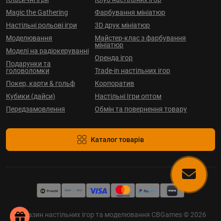
Magic the Gathering
Фарбування мініатюр
Настільні рольові ігри
3D друк мініатюр
Моделювання
Майстер-клас з фарбування
мініатюр
Моделі на радіокеруванні
Оренда ігор
Подарунки та
головоломки
Trade-in настільних ігор
Покер, карти & гольф
Корпоратив
Кубики (дайси)
Настільні Ігри оптом
Передзамовлення
Обмін та повернення товару
Каталог товарів
Магазин настільних ігор та моделювання CBGames © 2026