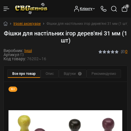
0
Клієнту
Ігрові аксесуари
Фішки для настільних ігор дерев'яні 31 мм (1 шт)
Фішки для настільних ігор дерев'яні 31 мм (1
шт)
Виробник:
Інші
0
Артикул
f3
Код товару:
76202~16
Все про товар
Опис
Відгуки
Рекомендуємо
0
Хіт