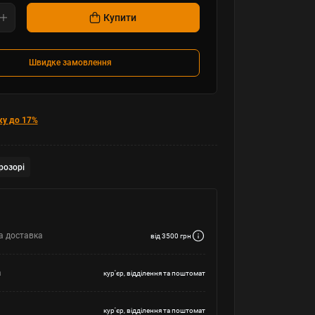
Купити
Швидке замовлення
ку до 17%
розорі
а доставка
від 3500 грн
а
кур'єр, відділення та поштомат
кур'єр, відділення та поштомат