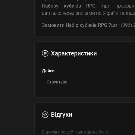
Набору кубиків RPG 7шт
проводит
вантажоперевізниками по Україні та інши
Замовити Набір кубиків RPG 7шт
: (096)
Характеристики
Дайси
Структура
Відгуки
Відгуків про цей товар ще не було.