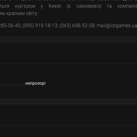
ься кур'єром у Києві (є самовивіз) та компані
м країнам світу.
 285-56-40; (095) 919-18-13; (063) 648-52-58; mail@cbgames.u
непрозорі