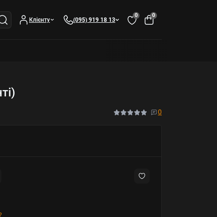
0
0
Клієнту
(095) 919 18 13
ті)
0
?