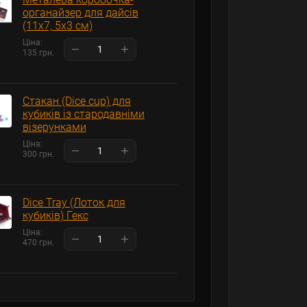
органайзер для дайсів
(11х7, 5х3 см)
Ціна:
135 грн.
Стакан (Dice cup) для
кубиків із стародавніми
візерунками
Ціна:
300 грн.
Dice Tray (Лоток для
кубиків) Гекс
Ціна:
470 грн.