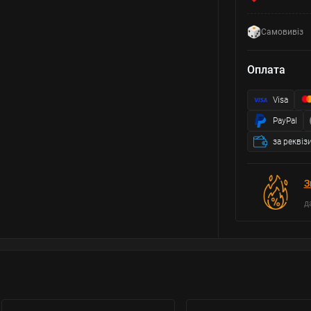
Самовивіз
Оплата
Visa
PayPal
за реквіз
З
д