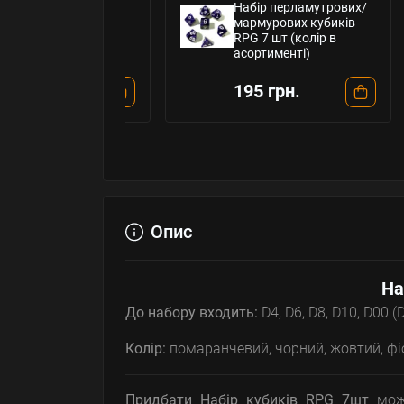
 для кубиків
Набір перламутрових/
ий (8.5х10 см)
мармурових кубиків
RPG 7 шт (колір в
асортименті)
н.
195 грн.
Опис
На
До набору входить:
D4, D6, D8, D10, D00 (
Колір:
помаранчевий, чорний, жовтий, фіол
Придбати
Набір кубиків RPG 7шт
мож