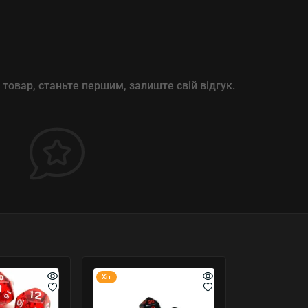
 товар, станьте першим, залиште свій відгук.
Хіт