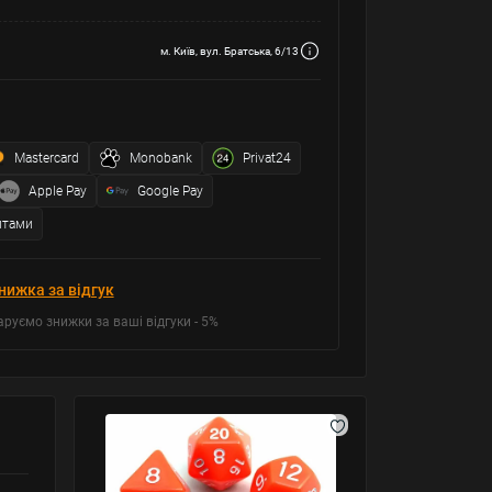
м. Київ, вул. Братська, 6/13
Mastercard
Monobank
Privat24
Apple Pay
Google Pay
итами
нижка за відгук
аруємо знижки за ваші відгуки - 5%