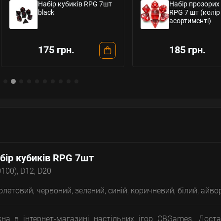
Набір кубиків RPG 7шт
Набір прозорих кубикі
black
RPG 7 шт (колір в
асортименті)
175 грн.
185 грн.
бір кубиків RPG
7шт
D100), D12, D20
етовий, червоний, зелений, синій, коричневий, білий, айво
на в інтернет-магазині настільних ігор CBGames. Дост