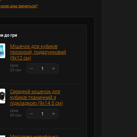
 коли ціна зміниться?
и до гри
Мішечок для кубиків
прозорий, подарунковий
(9х12 см)
Ціна:
25 грн.
Середній мішечок для
кубиків тканинний з
підкладкою (9х14.5 см)
Ціна:
95 грн.
Металева коробочка-