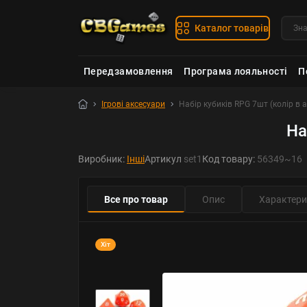
Каталог товарів
Передзамовлення
Програма лояльності
П
Ігрові аксесуари
Набір кубиків RPG 7шт (колір в 
На
Виробник:
Інші
Артикул
set1
Код товару:
56349~16
Все про товар
Опис
Характери
Хіт