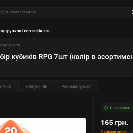
одарункові сертифікати
асортименті)
бір кубиків RPG 7шт (колір в асортимен
стики
Відгуки
Рекомендуємо
0
В наявності
165 грн.
Знайшли дешевше