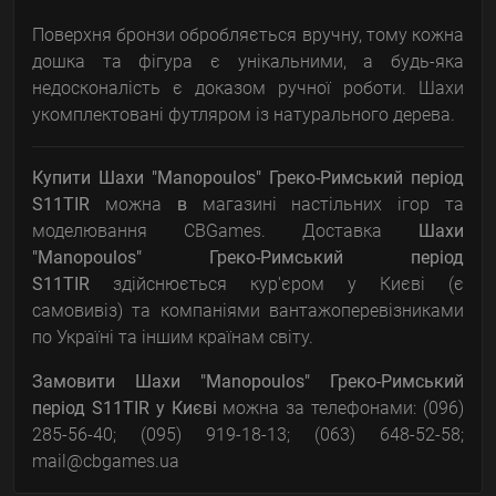
Поверхня бронзи обробляється вручну, тому кожна
дошка та фігура є унікальними, а будь-яка
недосконалість є доказом ручної роботи. Шахи
укомплектовані футляром із натурального дерева.
Купити Шахи "Manopoulos" Греко-Римський період
S11TIR
можна
в
магазині настільних ігор та
моделювання CBGames. Доставка
Шахи
"Manopoulos" Греко-Римський період
S11TIR
здійснюється кур'єром у Києві (є
самовивіз) та компаніями вантажоперевізниками
по Україні та іншим країнам світу.
Замовити
Шахи "Manopoulos" Греко-Римський
період S11TIR
у Києві
можна за телефонами: (096)
285-56-40; (095) 919-18-13; (063) 648-52-58;
mail@cbgames.ua