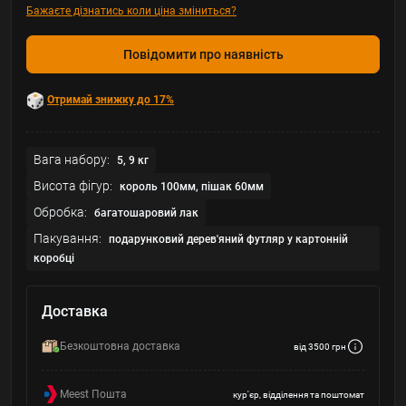
Бажаєте дізнатись коли ціна зміниться?
Повідомити про наявність
Отримай знижку до 17%
Вага набору:
5, 9 кг
Висота фігур:
король 100мм, пішак 60мм
Обробка:
багатошаровий лак
Пакування:
подарунковий дерев'яний футляр у картонній
коробці
Доставка
Безкоштовна доставка
від 3500 грн
Meest Пошта
кур'єр, відділення та поштомат