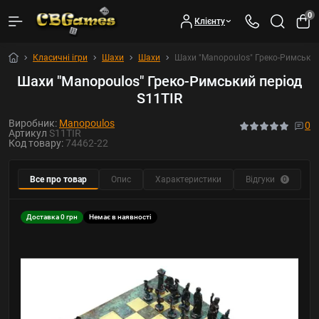
0
Клієнту
Класичні ігри
Шахи
Шахи
Шахи "Manopoulos" Греко-Римський
Шахи "Manopoulos" Греко-Римський період
S11TIR
Виробник:
Manopoulos
0
Артикул
S11TIR
Код товару:
74462-22
Все про товар
Опис
Характеристики
Відгуки
0
Доставка 0 грн
Немає в наявності