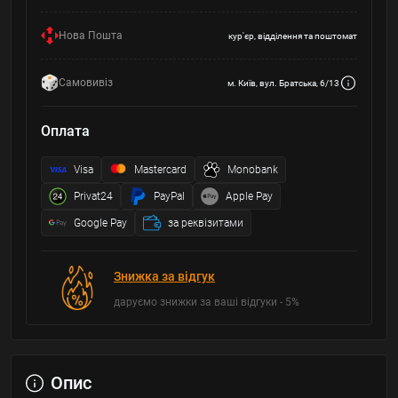
Нова Пошта
кур'єр, відділення та поштомат
Самовивіз
м. Київ, вул. Братська, 6/13
Оплата
Visa
Mastercard
Monobank
Privat24
PayPal
Apple Pay
Google Pay
за реквізитами
Знижка за відгук
даруємо знижки за ваші відгуки - 5%
Опис