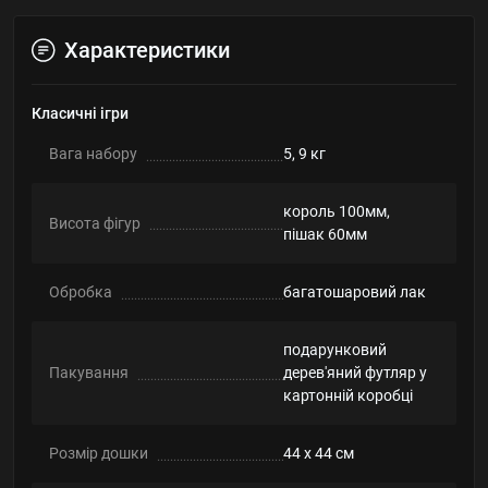
Характеристики
Класичні ігри
Вага набору
5, 9 кг
король 100мм,
Висота фігур
пішак 60мм
Обробка
багатошаровий лак
подарунковий
Пакування
дерев'яний футляр у
картонній коробці
Розмір дошки
44 х 44 см