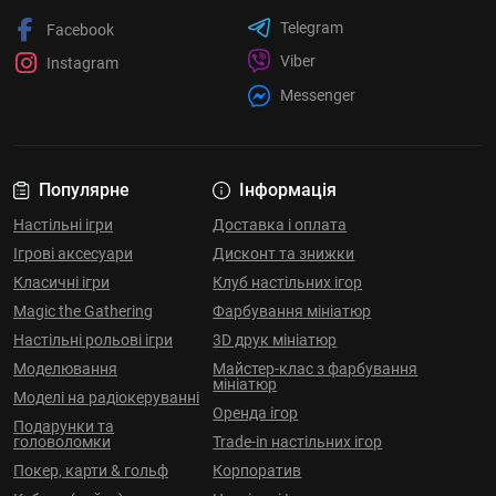
Telegram
Facebook
Viber
Instagram
Messenger
Популярне
Інформація
Настільні ігри
Доставка і оплата
Ігрові аксесуари
Дисконт та знижки
Класичні ігри
Клуб настільних ігор
Magic the Gathering
Фарбування мініатюр
Настільні рольові ігри
3D друк мініатюр
Моделювання
Майстер-клас з фарбування
мініатюр
Моделі на радіокеруванні
Оренда ігор
Подарунки та
головоломки
Trade-in настільних ігор
Покер, карти & гольф
Корпоратив