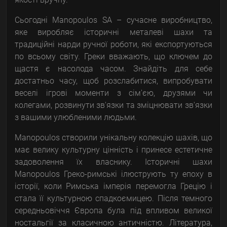
Сьогодні Manopoulos SA – сучасне виробництво,
яке виробляє історичні металеві шахи та
традиційні нарди ручної роботи, які експортуються
по всьому світу. Греки вважають, що ключем до
щастя є насолода часом. Знайдіть для себе
достатньо часу, щоб розслабитися, випробувати
веселі ігрові моменти з сім'єю, друзями чи
колегами, розвинути зв'язки та зміцнювати зв'язки
з вашими улюбленими людьми.
Manopoulos створили унікальну колекцію шахів, що
має велику культурну цінність і принесе естетичне
задоволення їх власнику. Історичні шахи
Manopoulos Греко-римські ілюструють ту епоху в
історії, коли Римська імперія перемогла Грецію і
стала її культурною спадкоємицею. Після темного
середньовіччя Європа була під впливом великої
ностальгії за класичною античністю. Література,