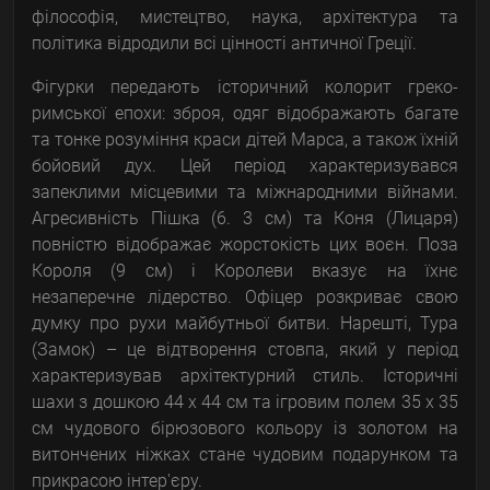
філософія, мистецтво, наука, архітектура та
політика відродили всі цінності античної Греції.
Фігурки передають історичний колорит греко-
римської епохи: зброя, одяг відображають багате
та тонке розуміння краси дітей Марса, а також їхній
бойовий дух. Цей період характеризувався
запеклими місцевими та міжнародними війнами.
Агресивність Пішка (6. 3 см) та Коня (Лицаря)
повністю відображає жорстокість цих воєн. Поза
Короля (9 см) і Королеви вказує на їхнє
незаперечне лідерство. Офіцер розкриває свою
думку про рухи майбутньої битви. Нарешті, Тура
(Замок) – це відтворення стовпа, який у період
характеризував архітектурний стиль. Історичні
шахи з дошкою 44 x 44 см та ігровим полем 35 x 35
см чудового бірюзового кольору із золотом на
витончених ніжках стане чудовим подарунком та
прикрасою інтер'єру.