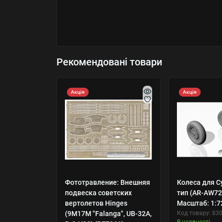
Рекомендовані товари
Акція
Акція
Фототравление: Внешняя
Колеса для С
подвеска советских
тип (AR-AW72
вертолетов Hinges
Масштаб: 1:7
(9M17M "Falanga", UB-32A,
Код товару: 83
В наявності