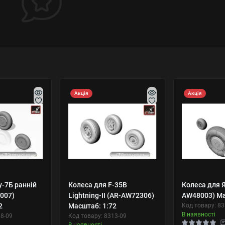
Акція
Акція
у-7Б ранній
Колеса для F-35B
Колеса для Я
007)
Lightning-II (AR-AW72306)
AW48003) Ма
2
Масштаб: 1:72
Код товару: 83
В наявності
08-09
Код товару: 8313-09
В наявності