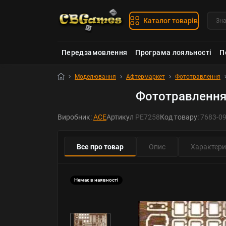
Каталог товарів
Передзамовлення
Програма лояльності
П
Моделювання
Афтермаркет
Фототравлення
Фототравлення 
Виробник:
ACE
Артикул
PE7258
Код товару:
7683-0
Все про товар
Опис
Характери
Немає в наявності