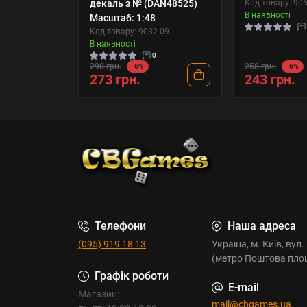
декаль з № (DAN48525)
Код товару: 90
В наявності
Масштаб: 1:48
Код товару: 9032-09
В наявності
0
290 грн.
258 грн.
-6%
-6%
273 грн.
243 грн.
Телефони
Наша адреса
(095) 919 18 13
Україна, м. Київ, вул
(метро Поштова пло
Графік роботи
E-mail
Магазин:
mail@cbgames.ua