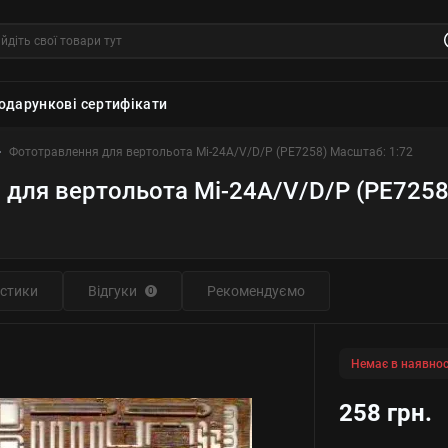
одарункові сертифікати
Фототравлення для вертольота Мі-24A/V/D/P (PE7258) Масштаб: 1:72
для вертольота Мі-24A/V/D/P (PE7258
9
стики
Відгуки
Рекомендуємо
0
Немає в наявнос
258 грн.