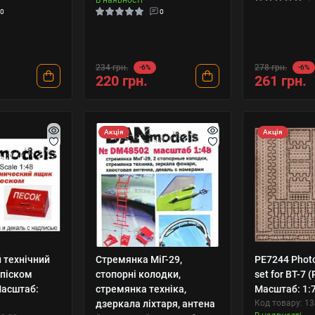
0
0
234 грн.
278 грн.
-6%
-6%
220 грн.
261 грн.
Акція
Акція
 технічний
Стремянка МіГ-29,
PE7244 Photo
 піском
стопорні колодки,
set for BT-7 
Масштаб:
стремянка техніка,
Масштаб: 1:
дзеркала ліхтаря, антена
Код товару: 1