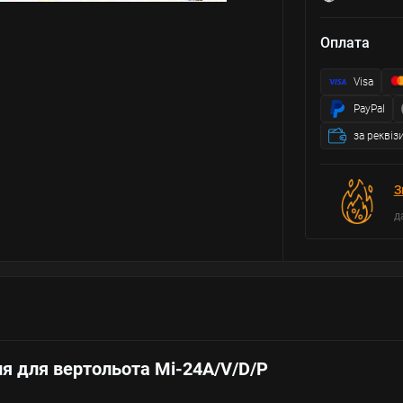
Оплата
Visa
PayPal
за реквіз
З
д
я для вертольота Мі-24A/V/D/P