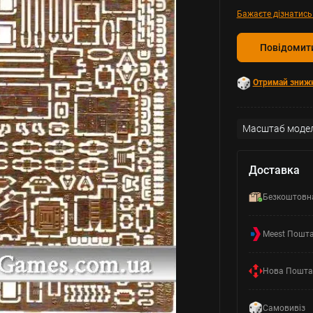
Бажаєте дізнатись
Повідомити
Отримай зниж
Масштаб модел
Доставка
Безкоштовн
Meest Пошт
Нова Пошта
Самовивіз