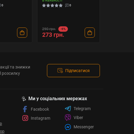
В наявності
0
0
290 грн.
-6%
273 грн.
акції та знижки
Підписатися
l розсилку
Ми у соціальних мережах
Telegram
Facebook
Viber
Instagram
ор
Messenger
юр