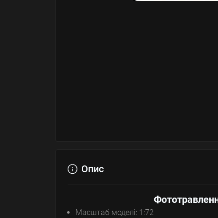
Опис
Фототравленн
Масштаб моделі: 1:72