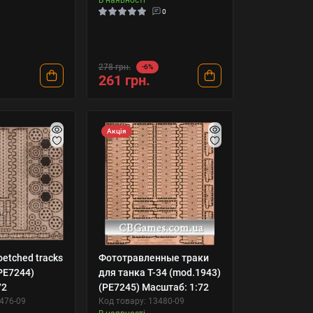
0
278 грн.
-6%
261 грн.
Акція
etched tracks
Фототравленные траки
(PE7244)
для танка T-34 (mod.1943)
72
(PE7245) Масштаб: 1:72
3476-09
Код товару: 13480-09