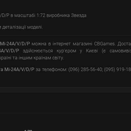
/D/P в масштабі 1:72 виробника Звезда
деталізації моделі.
Мі-24A/V/D/P
можна в інтернет магазині CBGames. Дост
4A/V/D/P
здійснюється кур'єром у Києві (є самовивіз
аїні та іншим країнам світу.
а Мі-24A/V/D/P
за телефоном: (096) 285-56-40; (095) 919-18