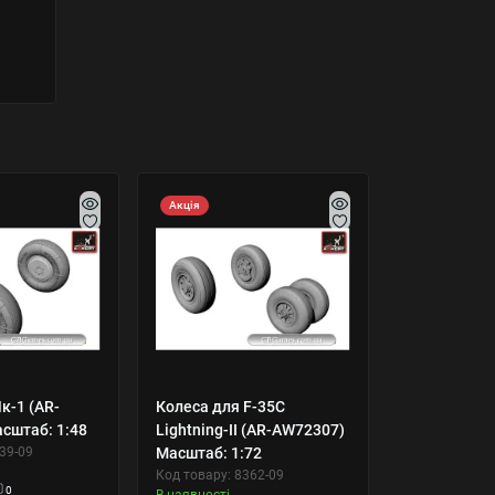
Акція
к-1 (AR-
Колеса для F-35C
сштаб: 1:48
Lightning-II (AR-AW72307)
39-09
Масштаб: 1:72
Код товару: 8362-09
0
В наявності