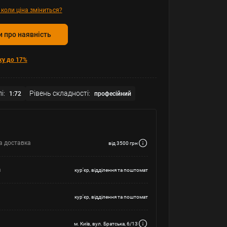
 коли ціна зміниться?
 про наявність
ку до 17%
і:
Рівень складності:
1:72
професійний
а доставка
від 3500 грн
а
кур'єр, відділення та поштомат
кур'єр, відділення та поштомат
м. Київ, вул. Братська, 6/13