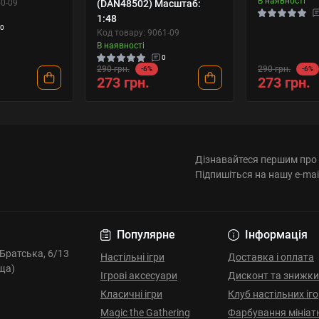
В наявності
50-09
(DAN48502) Масштаб:
1:48
0
Код товару: 9061-09
В наявності
0
290 грн.
290 грн.
-6%
-6%
273 грн.
273 грн.
Дізнавайтеся першим про 
Підпишіться на нашу e-mai
Популярне
Інформація
. Братська, 6/13
Настільні ігри
Доставка і оплата
ща)
Ігрові аксесуари
Дисконт та знижки
Класичні ігри
Клуб настільних іг
Magic the Gathering
Фарбування мініат