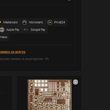
Mastercard
Monobank
Privat24
Apple Pay
Google Pay
итами
нижка за відгук
аруємо знижки за ваші відгуки - 5%