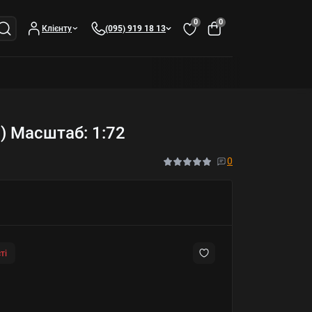
0
0
Клієнту
(095) 919 18 13
) Масштаб: 1:72
0
ті