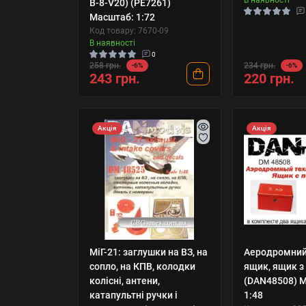
B-8-V20) (PE7261)
Масштаб: 1:72
Код товару: 7670-09
В наявності
0
258 грн.
234 грн.
-6%
-6%
243 грн.
220 грн.
Акція
Акція
МіГ-21: заглушки на ВЗ, на
Аеродромний
сопло, на КПВ, колодки
ящик, ящик з
колісні, антени,
(DAN48508) 
катапультні ручки і
1:48