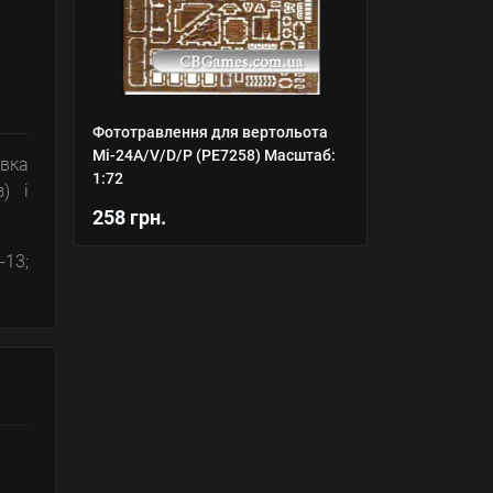
Фототравлення для вертольота
Мі-24A/V/D/P (PE7258) Масштаб:
авка
1:72
) і
258 грн.
-13;