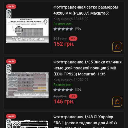
Фототравленная сетка размером
Акція
40х80 мм (PEa007) Масштаб:
Код товару: 13466-09
В наявності
0
161 грн.
-6%
152 грн.
Фототравление 1/35 Знаки отличия
Акція
немецкой полевой полиции 2 МВ
(EDU-TP523) Масштаб: 1:35
Код товару: 14050-09
В наявності
0
155 грн.
-6%
146 грн.
Фототравлення 1/48 Сі Харрієр
Акція
FRS.1 (рекомендовано для Airfix)