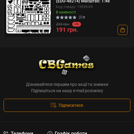
(EDU-48214) Масштаб: 1:48
Код товару: 15939-09
В наявності
0
203 грн.
-6%
191 грн.
Дізнавайтеся першим про акції та знижки
Підпишіться на нашу e-mail розсилку
Підписатися
Телефони
Графік роботи