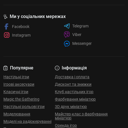
Ми у соціальних мережах
Telegram
Facebook
Viber
Instagram
Messenger
Популярне
Інформація
Настільні ігри
Доставка і оплата
Ігрові аксесуари
Дисконт та знижки
Класичні ігри
Клуб настільних ігор
Magic the Gathering
Фарбування мініатюр
Настільні рольові ігри
3D друк мініатюр
Моделювання
Майстер-клас з фарбування
мініатюр
Моделі на радіокеруванні
Оренда ігор