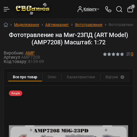
0
Клієнту
Моделювання
Афтермаркет
Фототравлення
Фототравление 
Фототравление на Миг-23ПД (ART Model)
(AMP7208) Масштаб: 1:72
Виробник:
AMP
0
Артикул
AMP7208
Код товару:
8139-09
Все про товар
Опис
Характеристики
Відгуки
Р
0
Акція