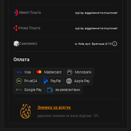
Meest Пошта
кур'єр, відділення та поштомат
Нова Пошта
кур'єр, відділення та поштомат
Самовивіз
м. Київ, вул. Братська, 6/13
Оплата
Visa
Mastercard
Monobank
Privat24
PayPal
Apple Pay
Google Pay
за реквізитами
Знижка за відгук
даруємо знижки за ваші відгуки - 5%