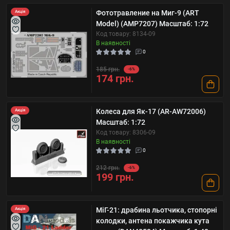
Фототравление на Миг-9 (ART
Акція
Model) (AMP7207) Масштаб: 1:72
Код товару: 8134-09
В наявності
0
185 грн.
-6%
174 грн.
Колеса для Як-17 (AR-AW72006)
Акція
Масштаб: 1:72
Код товару: 8306-09
В наявності
0
212 грн.
-6%
199 грн.
МіГ-21: драбина льотчика, стопорні
Акція
колодки, антена покажчика кута