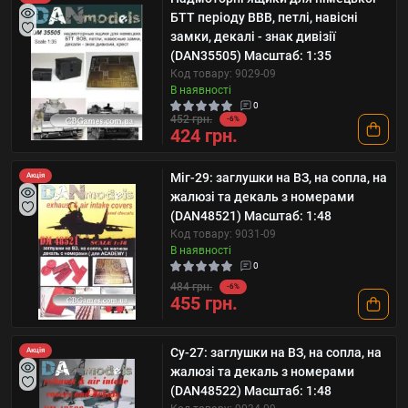
БТТ періоду ВВВ, петлі, навісні
замки, декалі - знак дивізії
(DAN35505) Масштаб: 1:35
Код товару: 9029-09
В наявності
0
452 грн.
-6%
424 грн.
Міг-29: заглушки на ВЗ, на сопла, на
Акція
жалюзі та декаль з номерами
(DAN48521) Масштаб: 1:48
Код товару: 9031-09
В наявності
0
484 грн.
-6%
455 грн.
Су-27: заглушки на ВЗ, на сопла, на
Акція
жалюзі та декаль з номерами
(DAN48522) Масштаб: 1:48