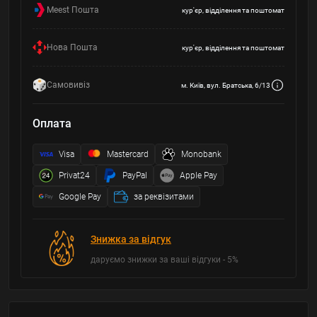
Meest Пошта
кур'єр, відділення та поштомат
Нова Пошта
кур'єр, відділення та поштомат
Самовивіз
м. Київ, вул. Братська, 6/13
Оплата
Visa
Mastercard
Monobank
Privat24
PayPal
Apple Pay
Google Pay
за реквізитами
Знижка за відгук
даруємо знижки за ваші відгуки - 5%