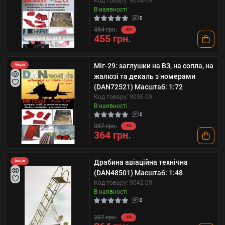
Код товару: 9034-09
В наявності
0
484 грн.
-6%
455 грн.
Міг-29: заглушки на ВЗ, на сопла, на
Акція
жалюзі та декаль з номерами
(DAN72521) Масштаб: 1:72
Код товару: 9036-09
В наявності
0
387 грн.
-6%
364 грн.
Драбина авіаційна технічна
Акція
(DAN48501) Масштаб: 1:48
Код товару: 9042-09
В наявності
0
387 грн.
-6%