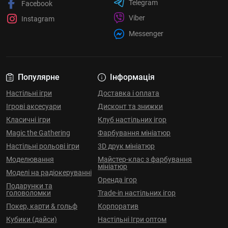
Telegram
Facebook
Viber
Instagram
Messenger
Популярне
Інформація
Настільні ігри
Доставка і оплата
Ігрові аксесуари
Дисконт та знижки
Класичні ігри
Клуб настільних ігор
Magic the Gathering
Фарбування мініатюр
Настільні рольові ігри
3D друк мініатюр
Моделювання
Майстер-клас з фарбування
мініатюр
Моделі на радіокеруванні
Оренда ігор
Подарунки та
головоломки
Trade-in настільних ігор
Покер, карти & гольф
Корпоратив
Кубики (дайси)
Настільні Ігри оптом