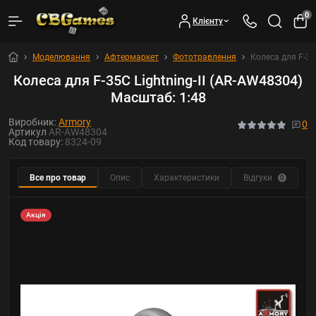
0
Клієнту
Моделювання
Афтермаркет
Фототравлення
Колеса для F-35
Колеса для F-35C Lightning-II (AR-AW48304)
Масштаб: 1:48
Виробник:
Armory
0
Артикул
AR-AW48304
Код товару:
8324-09
Все про товар
Опис
Характеристики
Відгуки
Р
0
Акція