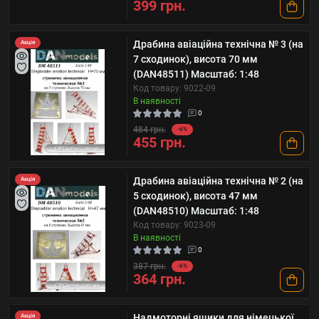
399 грн.
Драбина авіаційна технічна № 3 (на
Акція
7 сходинок), висота 70 мм
(DAN48511) Масштаб: 1:48
Код товару: 9022-09
В наявності
0
484 грн.
-6%
455 грн.
Драбина авіаційна технічна № 2 (на
Акція
5 сходинок), висота 47 мм
(DAN48510) Масштаб: 1:48
Код товару: 9023-09
В наявності
0
387 грн.
-6%
364 грн.
Надмоторні ящики для німецької
Акція