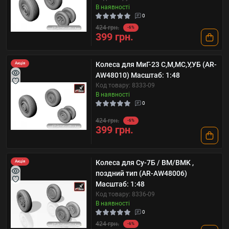
В наявності
0
424 грн.
-6%
399 грн.
Колеса для МиГ-23 С,М,МС,У,УБ (AR-
Акція
AW48010) Масштаб: 1:48
Код товару: 8333-09
В наявності
0
424 грн.
-6%
399 грн.
Колеса для Су-7Б / BM/BMK ,
Акція
поздний тип (AR-AW48006)
Масштаб: 1:48
Код товару: 8336-09
В наявності
0
424 грн.
-6%