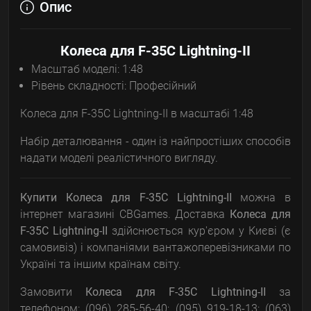
Опис
Колеса для F-35C Lightning-II
Масштаб моделі: 1:48
Рівень складності: Професійний
Колеса для F-35C Lightning-II в масштабі 1:48
Набір деталювання - один із найпростіших способів
надати моделі реалістичного вигляду.
Купити Колеса для F-35C Lightning-II
можна в
інтернет магазині CBGames. Доставка
Колеса для
F-35C Lightning-II
здійснюється кур'єром у Києві (є
самовивіз) і компаніями вантажоперевізниками по
Україні та іншим країнам світу.
Замовити
Колеса для F-35C Lightning-II
за
телефоном: (096) 285-56-40; (095) 919-18-13; (063)