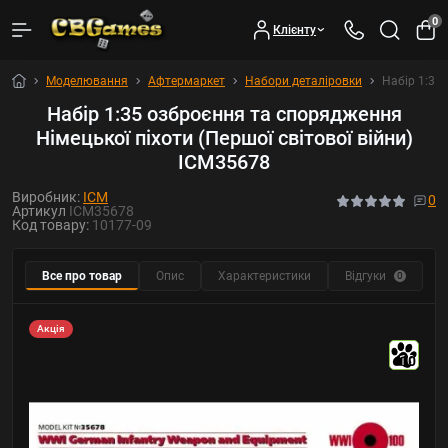
0
Клієнту
Моделювання
Афтермаркет
Набори деталіровки
Набір 1:35
Набір 1:35 озброєння та спорядження
Німецької піхоти (Першої світової війни)
ICM35678
Виробник:
ICM
0
Артикул
ICM35678
Код товару:
10177-09
Все про товар
Опис
Характеристики
Відгуки
Р
0
Акція
10