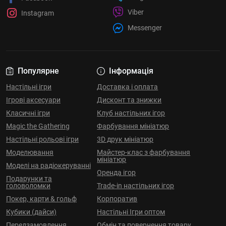
Viber
Instagram
Messenger
Популярне
Інформація
Настільні ігри
Доставка і оплата
Ігрові аксесуари
Дисконт та знижки
Класичні ігри
Клуб настільних ігор
Magic the Gathering
Фарбування мініатюр
Настільні рольові ігри
3D друк мініатюр
Моделювання
Майстер-клас з фарбування
мініатюр
Моделі на радіокеруванні
Оренда ігор
Подарунки та
головоломки
Trade-in настільних ігор
Покер, карти & гольф
Корпоратив
Кубики (дайси)
Настільні Ігри оптом
Передзамовлення
Обмін та повернення товару