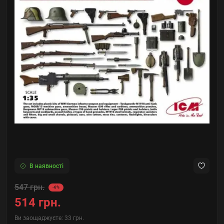
В наявності
547 грн.
-6%
514 грн.
Ви заощаджуєте:
33 грн.