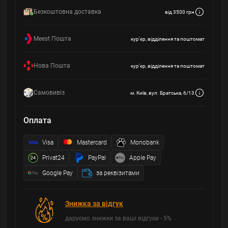
Безкоштовна доставка
від 3500 грн
Meest Пошта
кур'єр, відділення та поштомат
Нова Пошта
кур'єр, відділення та поштомат
Самовивіз
м. Київ, вул. Братська, 6/13
Оплата
Visa
Mastercard
Monobank
Privat24
PayPal
Apple Pay
Google Pay
за реквізитами
Знижка за відгук
даруємо знижки за ваші відгуки - 5%