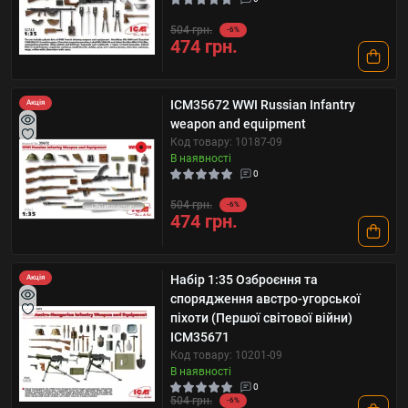
504 грн.
-6%
474 грн.
ICM35672 WWI Russian Infantry
Акція
weapon and equipment
Код товару: 10187-09
В наявності
0
504 грн.
-6%
474 грн.
Набір 1:35 Озброєння та
Акція
спорядження австро-угорської
піхоти (Першої світової війни)
ICM35671
Код товару: 10201-09
В наявності
0
504 грн.
-6%