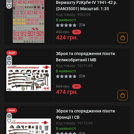
Вермахту PzKpfw-IV 1941-42 р.
(DAN35001) Масштаб: 1:35
Код товару: 9063-09
В наявності
0
452 грн.
-6%
424 грн.
Зброя та спорядження піхоти
Акція
Великобританії І МВ
Код товару: 10171-09
В наявності
0
504 грн.
-6%
474 грн.
Зброя та спорядження піхоти
Акція
Франції І СВ
Код товару: 10172-09
В наявності
0